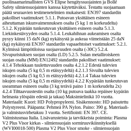
puolinaamarimallisten GVS Elipse hengityssuojainten ja Bollé
Safety silmiensuojainten kanssa käytettäväksi. Testattu suojaamaan
päätä seuraavien testimenetelmien mukaisesti: EN397 standardin
pakolliset vaatimukset: 5.1.1. Putoavan yksittäisen esineen
aiheuttaman iskunvaimennuksen osalta (5 kg 1 m korkeudelta)
5.1.2. Kypärään tunkeutuvan yksittäisen esineen osalta 5.1.3.
Liekinkestävyyden osalta 5.1.4. Leukahihnan aukeamisen osalta
pysyy kiinni 15 daN (kg) nykäisystä ja aukeaa viimeistään 25 daN
(kg) nykäisystä EN397 standardin vapaaehtoiset vaatimukset: 5.2.1.
Kylmissä lämpötiloissa suojaavuuden osalta (-30C) 5.2.4.
Sivupuristuksen suojan osalta (LD) 5.2.5. Sulan metalliroiskeen
suojan osalta (MM) EN12492 standardin pakolliset vaatimukset:
4.1.4 Tehokkaan tuulettuvuuden osalta 4.2.1.2 Edestä tulevien
iskujen osalta (5 kg 0,5 m etäisyydeltä) 4.2.1.3 Sivuilta tulevien
iskujen osalta (5 kg 0,5 m etäisyydeltä) 4.2.1.4 Takaa tulevien
iskujen osalta (5 kg 0,5 m etäisyydeltä) 4.2.2 Kypärään tunkeutuvan
useamman esineen osalta (3 kg terävä paino 1 m korkeudelta 2x)
4.2.4 Tilttaavuustestin osalta (10 kg putoava taakka repäisee kypärän
helmasta ylöspäin edestä ja takaa) Maksimielinikä 10 vuotta.
Materiaalit: Kuori: HD Polypropyleeni. Sisäkennosto: HD paisutettu
Polystyreeni. Pääpanta: Pehmeä PA Nylon. Paino: 390 g. Materiaali-
ja valmistusvirhetakuu 3 vuotta. Sertifiointi: EN 397. CE.
Valmistusmaa Italia. Lisävarusteista ja tarvikkeista poiminta: Plasma
V2 Plus Visor kirkas - silmiensuojain sormiruuvikiinnityksellä
(WVI00018-500) Plasma V2 Plus Visor smoke - silmiensuojain