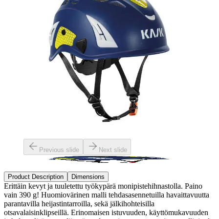
Previous slide
Next slide
Product Description
Dimensions
Erittäin kevyt ja tuuletettu työkypärä monipistehihnastolla. Paino
vain 390 g! Huomiovärinen malli tehdasasennetuilla havaittavuutta
parantavilla heijastintarroilla, sekä jälkihohteisilla
otsavalaisinklipseillä. Erinomaisen istuvuuden, käyttömukavuuden