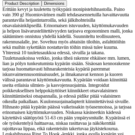
Product Description
Dimensions
Erittäin kevyt ja tuuletettu työkypärä monipistehihnastolla. Paino
vain 390 g! Huomiovärinen malli tehdasasennetuilla havaittavuutta
parantavilla heijastintarroilla, sekä jälkihohteisilla
otsavalaisinklipseillä. Erinomaisen istuvuuden, käyttömukavuuden
ja helpon lisävarusteliitettävyyden tarjoava ergonominen malli, jonka
säätäminen onnistuu yhdellä kädellä. Suunniteltu teollisuuteen,
rakennusalalle, jne. Soveltuu myös ahtaisiin tiloihin, asfalttitöihin
sekä muihin sykettäkin nostattaviin töihin missä tulee kuuma.
Yhteensä 10 tuuletusaukkoa edessä, sivuilla ja takana.
Tuuletusaukoissa verkko, jonka tiheä rakenne ehkäisee mm. lumen,
lian ja pölyn tunkeutumista kypärän sisään. Sisäosan kennorakenne
tarjoaa huomattavasti hihnarakenteisia kypäriä paremmat
iskunvaimennusominaisuudet, ja ilmakanavat kennon ja kuoren
välissä parantavat käyttömukavuutta. Kypärään voidaan kiinnittää
useita erilaisia silmien- ja kasvojensuojaimia. Integroidut
poikkeuksellisen helppokäyttöiset kiinnikkeet otsavalaisimen
kiinnittämiseksi otsapannalla, ja edessä pidike pitää valaisimen
oikealla paikallaan. Kuulonsuojainadapterit kiinnitettävissä sivuille.
Hihnasto pitää kypärän päässä vaikeissakin työasennoissa, ja tarjoaa
erinomaisen käyttömukavuuden. Niskassa käsineetkin kädessä
käytettävä säätöpyörä 51-63 cm pään ympärysmitalle. Kypärässä ei
ole työskentelyä haittaavaa, niskaa rasittavaa ja näkökenttää
rajoittavaa lippaa, eikä rakenteisiin takertuvaa jäykistekourua.
Leukahihnassa Ring To Hook -lenkki, jonka avulla kypärän voi