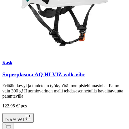
Kask
Superplasma AQ HI VIZ valk-vihr
Erittäin kevyt ja tuuletettu työkypärä monipistehihnastolla. Paino
vain 390 g! Huomiovärinen malli tehdasasennetuilla havaittavuutta
parantavilla
122,95 €
/
pcs
25,5 % VAT