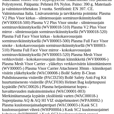
Polystyreeni. Pääpanta: Pehmeä PA Nylon. Paino: 390 g. Materiaali-
ja valmistusvirhetakuu 3 vuotta. Sertifiointi: EN 397. CE.
Valmistusmaa Italia. Lisävarusteista ja tarvikkeista poiminta: Plasma
V2 Plus Visor kirkas - silmiensuojain sormiruuvikiinnityksellä
(WVI00018-500) Plasma V2 Plus Visor smoke - silmiensuojain
sormiruuvikiinnityksellä (WVI00018-510) Plasma V2 Plus Visor
mirror - silmiensuojain sormiruuvikiinnityksellä (WVI00018-520)
Plasma Full Face Visor kirkas - kokokasvosuojain
sormiruuvikiinnityksellä (WVI00003-500) Plasma Full Face Visor
smoke - kokokasvosuojain sormiruuvikiinnityksellä (WVI00003-
510) Plasma Full Face Visor mirror - kokokasvosuojain
sormiruuvikiinnityksellä (WVI00003-520) Plasma Mesh Visor
verkkoviisiiri - kokokasvosuojain ilman kiinnikkeitä (WVI00006-)
Plasma Mesh Visor Carrier - yläkehys verkkovisiirin kiinnittämiseen
(WVI00005-) Plasma Visor Carrier Attachment 30mm - kiinnikepari
visiirin yläkehykselle (WAC00008-) Bollé Safety B-Clean
Puhdistusasema visiireille (PACD250) Bollé Safety Anti-Fog Kit
huurtumisenesto visiireille (PACF030) Helmet Bag kuljetuspussi
kypärälle (WAC00026-) Plasma heijastintarrat hopea -
havaittavuuden maksimoimiseksi (WAC00001-003)
Merkintätarrasarja kypärän yksilöintiä varten (WAC00018-)
Superplasma AQ & AQ HI VIZ sisäpehmusteet (WPA00002-)
Plasma kuulonsuojainadapteripari (WAC00003-) Kask SC1
kuulonsuojaimet vihreä (WHP00004-) Kask SC2 kuulonsuojaimet