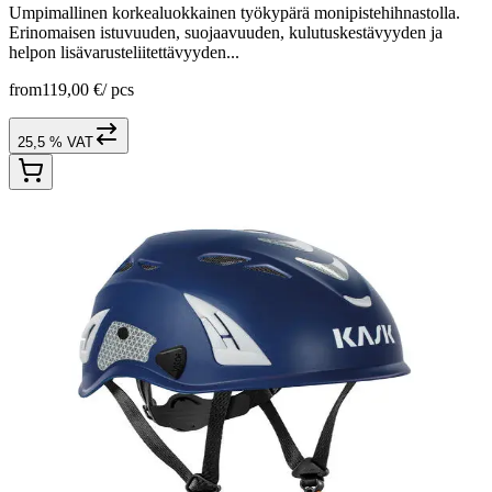
Umpimallinen korkealuokkainen työkypärä monipistehihnastolla.
Erinomaisen istuvuuden, suojaavuuden, kulutuskestävyyden ja
helpon lisävarusteliitettävyyden...
from
119,00 €
/
pcs
25,5 % VAT