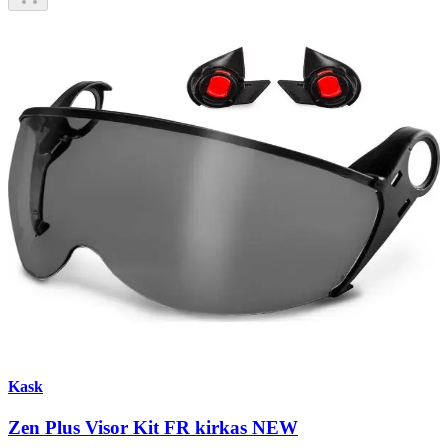
Kask
Zen Plus Visor Kit FR kirkas NEW