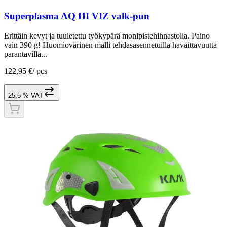
Superplasma AQ HI VIZ valk-pun
Erittäin kevyt ja tuuletettu työkypärä monipistehihnastolla. Paino
vain 390 g! Huomiovärinen malli tehdasasennetuilla havaittavuutta
parantavilla...
122,95 €
/
pcs
25,5 % VAT