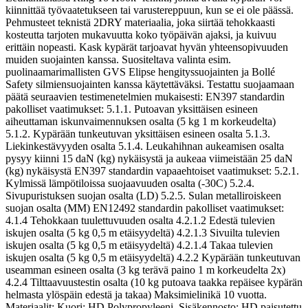
kiinnittää työvaatetukseen tai varustereppuun, kun se ei ole päässä.
Pehmusteet teknistä 2DRY materiaalia, joka siirtää tehokkaasti
kosteutta tarjoten mukavuutta koko työpäivän ajaksi, ja kuivuu
erittäin nopeasti. Kask kypärät tarjoavat hyvän yhteensopivuuden
muiden suojainten kanssa. Suositeltava valinta esim.
puolinaamarimallisten GVS Elipse hengityssuojainten ja Bollé
Safety silmiensuojainten kanssa käytettäväksi. Testattu suojaamaan
päätä seuraavien testimenetelmien mukaisesti: EN397 standardin
pakolliset vaatimukset: 5.1.1. Putoavan yksittäisen esineen
aiheuttaman iskunvaimennuksen osalta (5 kg 1 m korkeudelta)
5.1.2. Kypärään tunkeutuvan yksittäisen esineen osalta 5.1.3.
Liekinkestävyyden osalta 5.1.4. Leukahihnan aukeamisen osalta
pysyy kiinni 15 daN (kg) nykäisystä ja aukeaa viimeistään 25 daN
(kg) nykäisystä EN397 standardin vapaaehtoiset vaatimukset: 5.2.1.
Kylmissä lämpötiloissa suojaavuuden osalta (-30C) 5.2.4.
Sivupuristuksen suojan osalta (LD) 5.2.5. Sulan metalliroiskeen
suojan osalta (MM) EN12492 standardin pakolliset vaatimukset:
4.1.4 Tehokkaan tuulettuvuuden osalta 4.2.1.2 Edestä tulevien
iskujen osalta (5 kg 0,5 m etäisyydeltä) 4.2.1.3 Sivuilta tulevien
iskujen osalta (5 kg 0,5 m etäisyydeltä) 4.2.1.4 Takaa tulevien
iskujen osalta (5 kg 0,5 m etäisyydeltä) 4.2.2 Kypärään tunkeutuvan
useamman esineen osalta (3 kg terävä paino 1 m korkeudelta 2x)
4.2.4 Tilttaavuustestin osalta (10 kg putoava taakka repäisee kypärän
helmasta ylöspäin edestä ja takaa) Maksimielinikä 10 vuotta.
Materiaalit: Kuori: HD Polypropyleeni. Sisäkennosto: HD paisutettu