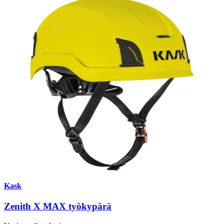
Kask
Zenith X MAX työkypärä