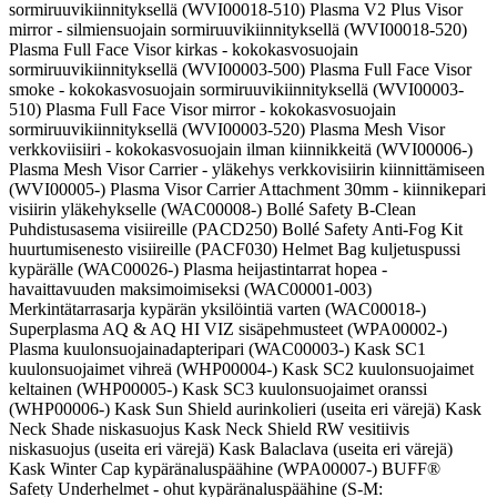
sormiruuvikiinnityksellä (WVI00018-510) Plasma V2 Plus Visor
mirror - silmiensuojain sormiruuvikiinnityksellä (WVI00018-520)
Plasma Full Face Visor kirkas - kokokasvosuojain
sormiruuvikiinnityksellä (WVI00003-500) Plasma Full Face Visor
smoke - kokokasvosuojain sormiruuvikiinnityksellä (WVI00003-
510) Plasma Full Face Visor mirror - kokokasvosuojain
sormiruuvikiinnityksellä (WVI00003-520) Plasma Mesh Visor
verkkoviisiiri - kokokasvosuojain ilman kiinnikkeitä (WVI00006-)
Plasma Mesh Visor Carrier - yläkehys verkkovisiirin kiinnittämiseen
(WVI00005-) Plasma Visor Carrier Attachment 30mm - kiinnikepari
visiirin yläkehykselle (WAC00008-) Bollé Safety B-Clean
Puhdistusasema visiireille (PACD250) Bollé Safety Anti-Fog Kit
huurtumisenesto visiireille (PACF030) Helmet Bag kuljetuspussi
kypärälle (WAC00026-) Plasma heijastintarrat hopea -
havaittavuuden maksimoimiseksi (WAC00001-003)
Merkintätarrasarja kypärän yksilöintiä varten (WAC00018-)
Superplasma AQ & AQ HI VIZ sisäpehmusteet (WPA00002-)
Plasma kuulonsuojainadapteripari (WAC00003-) Kask SC1
kuulonsuojaimet vihreä (WHP00004-) Kask SC2 kuulonsuojaimet
keltainen (WHP00005-) Kask SC3 kuulonsuojaimet oranssi
(WHP00006-) Kask Sun Shield aurinkolieri (useita eri värejä) Kask
Neck Shade niskasuojus Kask Neck Shield RW vesitiivis
niskasuojus (useita eri värejä) Kask Balaclava (useita eri värejä)
Kask Winter Cap kypäränaluspäähine (WPA00007-) BUFF®
Safety Underhelmet - ohut kypäränaluspäähine (S-M: