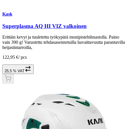
Kask
Superplasma AQ HI VIZ valkoinen
Erittäin kevyt ja tuuletettu työkypärä monipistehihnastolla. Paino
vain 390 g! Varustettu tehdasasennetuilla havaittavuutta parantavilla
heijastintarroilla,
122,95 €
/
pcs
25,5 % VAT