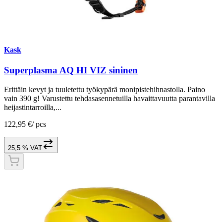
Kask
Superplasma AQ HI VIZ sininen
Erittäin kevyt ja tuuletettu työkypärä monipistehihnastolla. Paino
vain 390 g! Varustettu tehdasasennetuilla havaittavuutta parantavilla
heijastintarroilla,...
122,95 €
/
pcs
25,5 % VAT