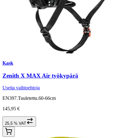
Kask
Zenith X MAX Air työkypärä
Useita vaihtoehtoja
EN397.Tuuletettu.60-66cm
145,95 €
25,5 % VAT