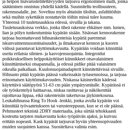
ja helpon lisävarusteliitettävyyden tarjoava ergonominen malli, jonka
säätäminen onnistuu yhdellä kädellä. Suunniteltu teollisuuteen,
rakennusalalle, jne. Soveltuu myös ahtaisiin tiloihin, asfalttitöihin
sekä muihin sykettäkin nostattaviin töihin missä tulee kuuma.
Yhteensä 10 tuuletusaukkoa edessä, sivuilla ja takana.
Tuuletusaukoissa verkko, jonka tiheä rakenne ehkäisee mm. lumen,
lian ja pölyn tunkeutumista kypärän sisään. Sisäosan kennorakenne
tarjoaa huomattavasti hihnarakenteisia kypäriä paremmat
iskunvaimennusominaisuudet, ja ilmakanavat kennon ja kuoren
välissä parantavat käyttömukavuutta. Kypärään voidaan kiinnittää
useita erilaisia silmien- ja kasvojensuojaimia. Integroidut
poikkeuksellisen helppokäyttöiset kiinnikkeet otsavalaisimen
kiinnittämiseksi otsapannalla, ja edessä pidike pitää valaisimen
oikealla paikallaan. Kuulonsuojainadapterit kiinnitettävissä sivuille.
Hihnasto pitää kypärän päässä vaikeissakin työasennoissa, ja tarjoaa
erinomaisen käyttömukavuuden. Niskassa käsineetkin kädessä
käytettävä säätöpyörä 51-63 cm pään ympärysmitalle. Kypärässä ei
ole työskentelyä haittaavaa, niskaa rasittavaa ja näkökenttää
rajoittavaa lippaa, eikä rakenteisiin takertuvaa jäykistekourua.
Leukahihnassa Ring To Hook -lenkki, jonka avulla kypärän voi
kiinnittää työvaatetukseen tai varustereppuun, kun se ei ole päässä.
Pehmusteet teknistä 2DRY materiaalia, joka siirtää tehokkaasti
kosteutta tarjoten mukavuutta koko työpäivän ajaksi, ja kuivuu
erittäin nopeasti. Kask kypärät tarjoavat hyvän yhteensopivuuden
muiden suojainten kanssa. Suositeltava valinta esim.