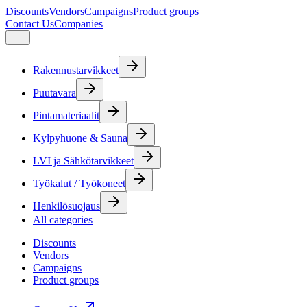
Discounts
Vendors
Campaigns
Product groups
Contact Us
Companies
Rakennustarvikkeet
Puutavara
Pintamateriaalit
Kylpyhuone & Sauna
LVI ja Sähkötarvikkeet
Työkalut / Työkoneet
Henkilösuojaus
All categories
Discounts
Vendors
Campaigns
Product groups