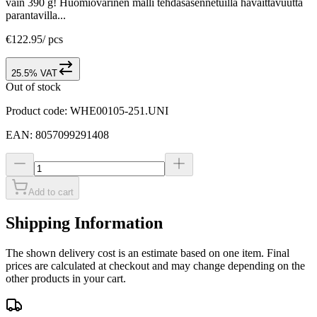
vain 390 g! Huomiovärinen malli tehdasasennetuilla havaittavuutta
parantavilla...
€122.95
/
pcs
25.5% VAT
Out of stock
Product code
:
WHE00105-251.UNI
EAN
:
8057099291408
Add to cart
Shipping Information
The shown delivery cost is an estimate based on one item. Final
prices are calculated at checkout and may change depending on the
other products in your cart.