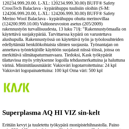
120234.999.20.00. L-XL: 120234.999.30.00) BUFF® Safety
CrossTech Balaclava - kypärähuppu tuulisiin oloihin (S-M:
124206.999.20.00, L-XL: 124206.999.30.00) BUFF® Safety
Merino Wool Balaclava - kypärähuppu ohutta merinovillaa
(124200.999.10.00) Valtioneuvoston asetus (205/2009)
rakennustyön turvallisuudesta, 13 luku 71§: "Rakennustyömaalla on
käytettävä suojakypärää. Tarvittaessa kypärä on varustettava
alushupulla. Rakennustyössä on käytettävä työn ja työolosuhteiden
edellyttämää henkilökohtaista silmien suojausta. Työnantajan on
annettava työntekijöille käyttöön suojalasit niissä töissä, joissa on
merkittävä silmätapaturmanvaara. Tiedoksi, Kask työkypärät
tilattavissa myös yrityksenne logoilla tehdasmerkattuina ja haluttuna
värinä. Minimitilausmäärät: Vakioväri logotarroitettuina: 24 kpl
Vakioväri logopainatettuina: 100 kpl Oma väri: 500 kpl
Superplasma AQ HI VIZ sin-kelt
Erittäin kevyt ja tuuletettu työkypärä monipistehihnastolla. Paino