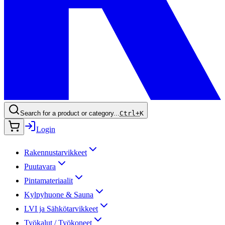
Search for a product or category...
Ctrl+
K
Login
Rakennustarvikkeet
Puutavara
Pintamateriaalit
Kylpyhuone & Sauna
LVI ja Sähkötarvikkeet
Työkalut / Työkoneet