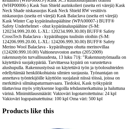
keltainen (WHP00005-) Kask SC3 kuulonsuojaimet oranssi
(WHP00006-) Kask Sun Shield aurinkolieri (useita eri värejä) Kask
Neck Shade niskasuojus Kask Neck Shield RW vesitiivis
niskasuojus (useita eri värejä) Kask Balaclava (useita eri värejä)
Kask Winter Cap kypäränaluspäähine (WPA00007-) BUFF®
Safety Underhelmet - ohut kypäränaluspäähine (S-M:
120234.999.20.00. L-XL: 120234.999.30.00) BUFF® Safety
CrossTech Balaclava - kypärähuppu tuulisiin oloihin (S-M:
124206.999.20.00, L-XL: 124206.999.30.00) BUFF® Safety
Merino Wool Balaclava - kypärähuppu ohutta merinovillaa
(124200.999.10.00) Valtioneuvoston asetus (205/2009)
rakennustyön turvallisuudesta, 13 luku 71§: "Rakennustyömaalla on
käytettävä suojakypärää. Tarvittaessa kypärä on varustettava
alushupulla. Rakennustyössä on käytettävä työn ja työolosuhteiden
edellyttämää henkilökohtaista silmien suojausta. Työnantajan on
annettava työntekijöille käyttöön suojalasit niissä töissä, joissa on
merkittävä silmätapaturmanvaara. Tiedoksi, Kask työkypärät
tilattavissa myös yrityksenne logoilla tehdasmerkattuina ja haluttuna
värinä. Minimitilausmäärät: Vakioväri logotarroitettuina: 24 kpl
Vakioväri logopainatettuina: 100 kpl Oma väri: 500 kpl
Products like this