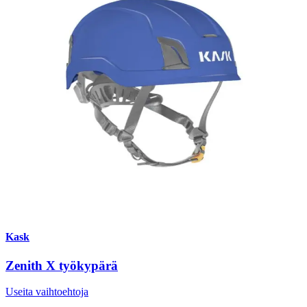
Kask
Zenith X työkypärä
Useita vaihtoehtoja