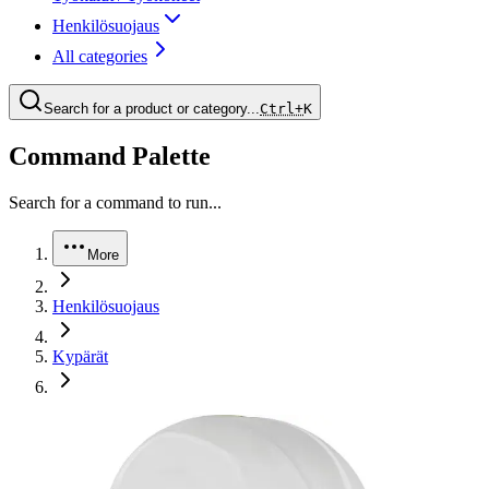
Henkilösuojaus
All categories
Search for a product or category...
Ctrl+
K
Command Palette
Search for a command to run...
More
Henkilösuojaus
Kypärät