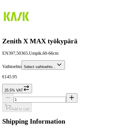
Zenith X MAX työkypärä
EN397,50365.Umpik.60-66cm
Vaihtoehto
Select vaihtoehto...
€145.95
25.5% VAT
Add to cart
Shipping Information