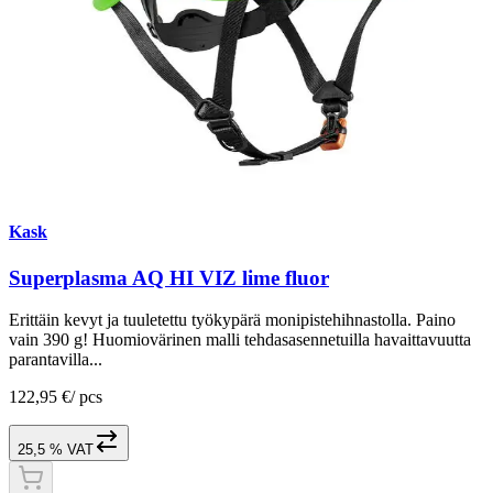
Kask
Superplasma AQ HI VIZ lime fluor
Erittäin kevyt ja tuuletettu työkypärä monipistehihnastolla. Paino
vain 390 g! Huomiovärinen malli tehdasasennetuilla havaittavuutta
parantavilla...
122,95 €
/
pcs
25,5 % VAT