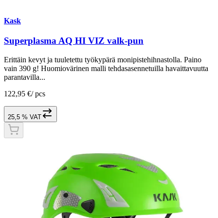
Kask
Superplasma AQ HI VIZ valk-pun
Erittäin kevyt ja tuuletettu työkypärä monipistehihnastolla. Paino
vain 390 g! Huomiovärinen malli tehdasasennetuilla havaittavuutta
parantavilla...
122,95 €
/
pcs
25,5 % VAT