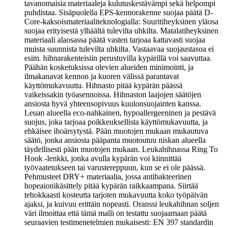
tavanomaisia materiaaleja kulutuskestävämpi sekä helpompi
puhdistaa. Sisäpuolella EPS-kennorakenne suojaa päätä D-
Core-kaksoismateriaaliteknologialla: Suuritiheyksinen yläosa
suojaa erityisestä ylhäältä tulevilta uhkilta. Matalatiheyksinen
materiaali alaosassa päätä vasten tarjoaa kattavasti suojaa
muista suunnista tulevilta uhkilta. Vastaavaa suojaustasoa ei
esim. hihnarakenteisiin perustuvilla kypärillä voi saavuttaa.
Päähän kosketuksissa olevien alueiden minimointi, ja
ilmakanavat kennon ja kuoren välissä parantavat
käyttömukavuutta. Hihnasto pitää kypärän päässä
vaikeissakin työasennoissa. Hihnaston laajojen säätöjen
ansiosta hyvä yhteensopivuus kuulonsuojainten kanssa.
Leuan alueella eco-nahkainen, hypoallergeeninen ja pestävä
suojus, joka tarjoaa poikkeuksellista käyttömukavuutta, ja
ehkäisee ihoärsytystä. Pään muotojen mukaan mukautuva
säätö, jonka ansiosta pääpanta muotoutuu niskan alueella
täydellisesti pään muotojen mukaan. Leukahihnassa Ring To
Hook -lenkki, jonka avulla kypärän voi kiinnittää
työvaatetukseen tai varustereppuun, kun se ei ole päässä.
Pehmusteet DRY+ materiaalia, jossa antibakteerinen
hopeaionikäsittely pitää kypärän raikkaampana. Siirtää
tehokkaasti kosteutta tarjoten mukavuutta koko työpäivän
ajaksi, ja kuivuu erittäin nopeasti. Oranssi leukahihnan soljen
väri ilmoittaa että tämä malli on testattu suojaamaan päätä
seuraavien testimenetelmien mukaisesti: EN 397 standardin