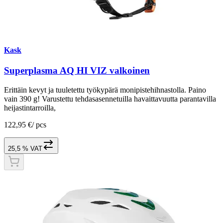
Kask
Superplasma AQ HI VIZ valkoinen
Erittäin kevyt ja tuuletettu työkypärä monipistehihnastolla. Paino
vain 390 g! Varustettu tehdasasennetuilla havaittavuutta parantavilla
heijastintarroilla,
122,95 €
/
pcs
25,5 % VAT