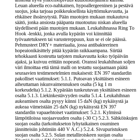
Leuan alueella eco-nahkainen, hypoallergeeninen ja pestävä
suojus, joka tarjoaa poikkeuksellista käyttömukavuutta, ja
ehkäisee ihoärsytystä. Pään muotojen mukaan mukautuva
säätö, jonka ansiosta pääpanta muotoutuu niskan alueella
täydellisesti pään muotojen mukaan. Leukahihnassa Ring To
Hook -lenkki, jonka avulla kypärän voi kiinnittää
työvaatetukseen tai varustereppuun, kun se ei ole päässä.
Pehmusteet DRY+ materiaalia, jossa antibakteerinen
hopeaionikäsittely pitää kypärän raikkaampana. Siirtää
tehokkaasti kosteutta tarjoten mukavuutta koko työpäivän
ajaksi, ja kuivuu erittäin nopeasti. Oranssi leukahihnan soljen
väri ilmoittaa että tämä malli on testattu suojaamaan päätä
seuraavien testimenetelmien mukaisesti: EN 397 standardin
pakolliset vaatimukset: 5.1.1. Putoavan yksittäisen esineen
aiheuttaman iskunvaimennuksen osalta (5 kg 1 m
korkeudelta) 5.1.2. Kypärään tunkeutuvan yksittäisen esineen
osalta 5.1.3. Liekinkestävyyden osalta 5.1.4. Leukahihnan
aukeamisen osalta pysyy kiinni 15 daN (kg) nykäisystä ja
aukeaa viimeistään 25 daN (kg) nykäisystä EN 397
standardin vapaaehtoiset vaatimukset: 5.2.1. Kylmissä
lämpötiloissa suojaavuuden osalta (-30 C) 5.2.3. Sähköiskujen
suojan osalta (tarkoitukseton lyhytaikainen osuminen
jännitteisiin johtimiin 440 V A.C.) 5.2.4. Sivupuristuksen
suojan osalta 5.2.5. Sulan metalliroiskeen suojan osalta