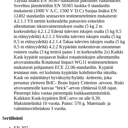
Täyttää lisäksi EN 50365 standardin pakolliset vaatimukset:
Soveltuu jännitetöihin EN 50365 luokka 0 standardin
mukaisesti (1000 V A.C, 1500 V D.C) Suojaa lisäksi EN
12492 standardin seuraavien testimenetelmien mukaisesti:
4.2.1.1 Yli metrin korkeudelta putoavien esineiden
aiheuttaman iskunvaimennuksen osalta (5 kg 2 m
korkeudelta) 4.2.1.2 Edestä tulevien iskujen osalta (5 kg 0,5
m etäisyydeltä) 4.2.1.3 Sivuilta tulevien iskujen osalta (5 kg
0,5 m etäisyydeltä) 4.2.1.4 Takaa tulevien iskujen osalta (5 kg
0,5 m etäisyydeltä) 4.2.2 Kypärään tunkeutuvan useamman
esineen osalta (3 kg terävä paino 1 m korkeudelta 2x) Kaikki
Kask kypärät suojaavat lisäksi rotaatioiskujen aiheuttamilta
aivovammoilta Rotational Impact WG11 testimenetelmien
mukaisesti pohjautuen ECE 22.06-standardiin. Kypärät
testataan mm. eri kulmista kypärään kohdistuvilta iskuilta.
Kask on määrittänyt hyväksytty/hylätty -kriteerin, joka
perustuu yleiseen BrIC- Brain Injury Criterion -arvoon. Riski
aivovammoille kasvaa “brick”-arvon ylittäessä 0,68 rajan.
Pienempi luku vastaa pienempää loukkaantumisriskiä.
Kaikkien Kask-kypärien BrlC-arvo on alle 0,39.
Maksimielinikä 10 vuotta. Paino: 570 g. Materiaali- ja
valmistusvirhetakuu 3 vuotta.
Sertifiointi
EN 397