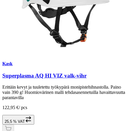
Kask
Superplasma AQ HI VIZ valk-vihr
Erittäin kevyt ja tuuletettu työkypärä monipistehihnastolla. Paino
vain 390 g! Huomiovärinen malli tehdasasennetuilla havaittavuutta
parantavilla
122,95 €
/
pcs
25,5 % VAT