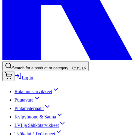
Search for a product or category...
Ctrl+
K
Login
Rakennustarvikkeet
Puutavara
Pintamateriaalit
Kylpyhuone & Sauna
LVI ja Sähkötarvikkeet
Työkalut / Työkoneet