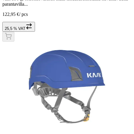
parantavilla...
122,95 €
/
pcs
25,5 % VAT