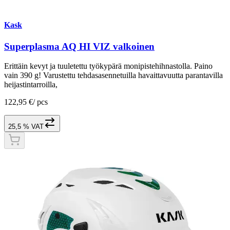
Kask
Superplasma AQ HI VIZ valkoinen
Erittäin kevyt ja tuuletettu työkypärä monipistehihnastolla. Paino
vain 390 g! Varustettu tehdasasennetuilla havaittavuutta parantavilla
heijastintarroilla,
122,95 €
/
pcs
25,5 % VAT