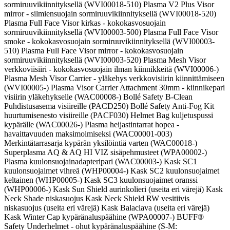
sormiruuvikiinnityksellä (WVI00018-510) Plasma V2 Plus Visor
mirror - silmiensuojain sormiruuvikiinnityksellä (WVI00018-520)
Plasma Full Face Visor kirkas - kokokasvosuojain
sormiruuvikiinnityksellä (WVI00003-500) Plasma Full Face Visor
smoke - kokokasvosuojain sormiruuvikiinnityksellä (WVI00003-
510) Plasma Full Face Visor mirror - kokokasvosuojain
sormiruuvikiinnityksellä (WVI00003-520) Plasma Mesh Visor
verkkoviisiiri - kokokasvosuojain ilman kiinnikkeitä (WVI00006-)
Plasma Mesh Visor Carrier - yläkehys verkkovisiirin kiinnittämiseen
(WVI00005-) Plasma Visor Carrier Attachment 30mm - kiinnikepari
visiirin yläkehykselle (WAC00008-) Bollé Safety B-Clean
Puhdistusasema visiireille (PACD250) Bollé Safety Anti-Fog Kit
huurtumisenesto visiireille (PACF030) Helmet Bag kuljetuspussi
kypärälle (WAC00026-) Plasma heijastintarrat hopea -
havaittavuuden maksimoimiseksi (WAC00001-003)
Merkintätarrasarja kypärän yksilöintiä varten (WAC00018-)
Superplasma AQ & AQ HI VIZ sisäpehmusteet (WPA00002-)
Plasma kuulonsuojainadapteripari (WAC00003-) Kask SC1
kuulonsuojaimet vihreä (WHP00004-) Kask SC2 kuulonsuojaimet
keltainen (WHP00005-) Kask SC3 kuulonsuojaimet oranssi
(WHP00006-) Kask Sun Shield aurinkolieri (useita eri värejä) Kask
Neck Shade niskasuojus Kask Neck Shield RW vesitiivis
niskasuojus (useita eri värejä) Kask Balaclava (useita eri värejä)
Kask Winter Cap kypäränaluspäähine (WPA00007-) BUFF®
Safety Underhelmet - ohut kypäränaluspäähine (S-M: