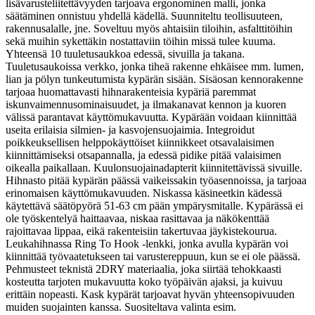
lisävarusteliitettävyyden tarjoava ergonominen malli, jonka
säätäminen onnistuu yhdellä kädellä. Suunniteltu teollisuuteen,
rakennusalalle, jne. Soveltuu myös ahtaisiin tiloihin, asfalttitöihin
sekä muihin sykettäkin nostattaviin töihin missä tulee kuuma.
Yhteensä 10 tuuletusaukkoa edessä, sivuilla ja takana.
Tuuletusaukoissa verkko, jonka tiheä rakenne ehkäisee mm. lumen,
lian ja pölyn tunkeutumista kypärän sisään. Sisäosan kennorakenne
tarjoaa huomattavasti hihnarakenteisia kypäriä paremmat
iskunvaimennusominaisuudet, ja ilmakanavat kennon ja kuoren
välissä parantavat käyttömukavuutta. Kypärään voidaan kiinnittää
useita erilaisia silmien- ja kasvojensuojaimia. Integroidut
poikkeuksellisen helppokäyttöiset kiinnikkeet otsavalaisimen
kiinnittämiseksi otsapannalla, ja edessä pidike pitää valaisimen
oikealla paikallaan. Kuulonsuojainadapterit kiinnitettävissä sivuille.
Hihnasto pitää kypärän päässä vaikeissakin työasennoissa, ja tarjoaa
erinomaisen käyttömukavuuden. Niskassa käsineetkin kädessä
käytettävä säätöpyörä 51-63 cm pään ympärysmitalle. Kypärässä ei
ole työskentelyä haittaavaa, niskaa rasittavaa ja näkökenttää
rajoittavaa lippaa, eikä rakenteisiin takertuvaa jäykistekourua.
Leukahihnassa Ring To Hook -lenkki, jonka avulla kypärän voi
kiinnittää työvaatetukseen tai varustereppuun, kun se ei ole päässä.
Pehmusteet teknistä 2DRY materiaalia, joka siirtää tehokkaasti
kosteutta tarjoten mukavuutta koko työpäivän ajaksi, ja kuivuu
erittäin nopeasti. Kask kypärät tarjoavat hyvän yhteensopivuuden
muiden suojainten kanssa. Suositeltava valinta esim.