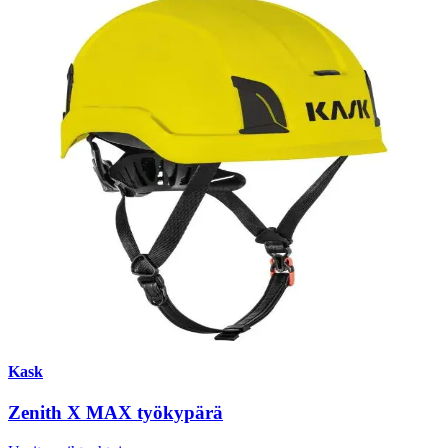
Kask
Zenith X MAX työkypärä