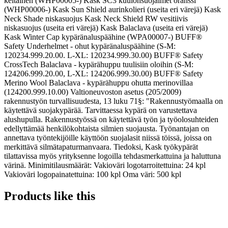
keltainen (WHP00005-) Kask SC3 kuulonsuojaimet oranssi
(WHP00006-) Kask Sun Shield aurinkolieri (useita eri värejä) Kask
Neck Shade niskasuojus Kask Neck Shield RW vesitiivis
niskasuojus (useita eri värejä) Kask Balaclava (useita eri värejä)
Kask Winter Cap kypäränaluspäähine (WPA00007-) BUFF®
Safety Underhelmet - ohut kypäränaluspäähine (S-M:
120234.999.20.00. L-XL: 120234.999.30.00) BUFF® Safety
CrossTech Balaclava - kypärähuppu tuulisiin oloihin (S-M:
124206.999.20.00, L-XL: 124206.999.30.00) BUFF® Safety
Merino Wool Balaclava - kypärähuppu ohutta merinovillaa
(124200.999.10.00) Valtioneuvoston asetus (205/2009)
rakennustyön turvallisuudesta, 13 luku 71§: "Rakennustyömaalla on
käytettävä suojakypärää. Tarvittaessa kypärä on varustettava
alushupulla. Rakennustyössä on käytettävä työn ja työolosuhteiden
edellyttämää henkilökohtaista silmien suojausta. Työnantajan on
annettava työntekijöille käyttöön suojalasit niissä töissä, joissa on
merkittävä silmätapaturmanvaara. Tiedoksi, Kask työkypärät
tilattavissa myös yrityksenne logoilla tehdasmerkattuina ja haluttuna
värinä. Minimitilausmäärät: Vakioväri logotarroitettuina: 24 kpl
Vakioväri logopainatettuina: 100 kpl Oma väri: 500 kpl
Products like this