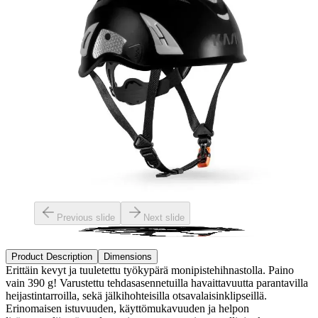
Previous slide
Next slide
Product Description
Dimensions
Erittäin kevyt ja tuuletettu työkypärä monipistehihnastolla. Paino
vain 390 g! Varustettu tehdasasennetuilla havaittavuutta parantavilla
heijastintarroilla, sekä jälkihohteisilla otsavalaisinklipseillä.
Erinomaisen istuvuuden, käyttömukavuuden ja helpon