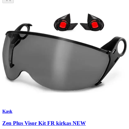
Kask
Zen Plus Visor Kit FR kirkas NEW