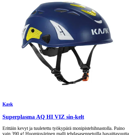
Kask
Superplasma AQ HI VIZ sin-kelt
Erittäin kevyt ja tuuletettu työkypärä monipistehihnastolla. Paino
vain 390 g! Huomiovärinen malli tehdasasennetuilla havaittavuutta