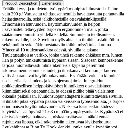
Product Description
Dimensions
Erittäin kevyt ja tuuletettu työkypärä monipistehihnastolla. Paino
vain 390 g! Varustettu tehdasasennetuilla havaittavuutta parantavilla
heijastintarroilla, sekä jälkihohteisilla otsavalaisinklipseillä.
Erinomaisen istuvuuden, käyttömukavuuden ja helpon
lisävarusteliitettävyyden tarjoava ergonominen malli, jonka
säätäminen onnistuu yhdellä kädellä. Suunniteltu teollisuuteen,
rakennusalalle, jne. Soveltuu myös ahtaisiin tiloihin, asfalttitöihin
sekä muihin sykettäkin nostattaviin töihin missä tulee kuuma.
Yhteensä 10 tuuletusaukkoa edessä, sivuilla ja takana.
Tuuletusaukoissa verkko, jonka tiheä rakenne ehkäisee mm. lumen,
lian ja pölyn tunkeutumista kypärän sisään. Sisäosan kennorakenne
tarjoaa huomattavasti hihnarakenteisia kypäriä paremmat
iskunvaimennusominaisuudet, ja ilmakanavat kennon ja kuoren
välissä parantavat käyttömukavuutta. Kypärään voidaan kiinnittää
useita erilaisia silmien- ja kasvojensuojaimia. Integroidut
poikkeuksellisen helppokäyttöiset kiinnikkeet otsavalaisimen
kiinnittämiseksi otsapannalla, ja edessä pidike pitää valaisimen
oikealla paikallaan. Kuulonsuojainadapterit kiinnitettävissä sivuille.
Hihnasto pitää kypärän päässä vaikeissakin työasennoissa, ja tarjoaa
erinomaisen käyttömukavuuden. Niskassa käsineetkin kädessä
käytettävä säätöpyörä 51-63 cm pään ympärysmitalle. Kypärässä ei
ole työskentelyä haittaavaa, niskaa rasittavaa ja näkökenttää
rajoittavaa lippaa, eikä rakenteisiin takertuvaa jäykistekourua.
Leukahihnassa Ring To Hook -lenkki, jonka avulla kypärän voi