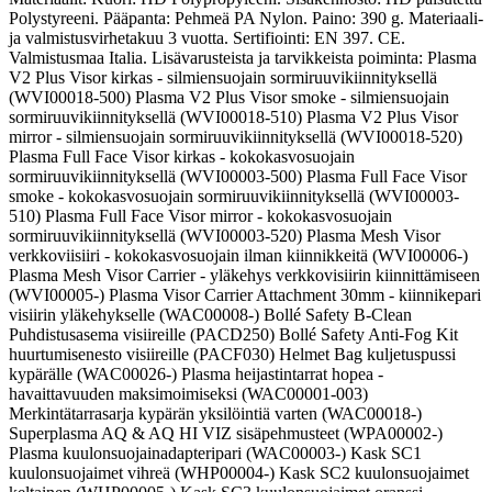
Polystyreeni. Pääpanta: Pehmeä PA Nylon. Paino: 390 g. Materiaali-
ja valmistusvirhetakuu 3 vuotta. Sertifiointi: EN 397. CE.
Valmistusmaa Italia. Lisävarusteista ja tarvikkeista poiminta: Plasma
V2 Plus Visor kirkas - silmiensuojain sormiruuvikiinnityksellä
(WVI00018-500) Plasma V2 Plus Visor smoke - silmiensuojain
sormiruuvikiinnityksellä (WVI00018-510) Plasma V2 Plus Visor
mirror - silmiensuojain sormiruuvikiinnityksellä (WVI00018-520)
Plasma Full Face Visor kirkas - kokokasvosuojain
sormiruuvikiinnityksellä (WVI00003-500) Plasma Full Face Visor
smoke - kokokasvosuojain sormiruuvikiinnityksellä (WVI00003-
510) Plasma Full Face Visor mirror - kokokasvosuojain
sormiruuvikiinnityksellä (WVI00003-520) Plasma Mesh Visor
verkkoviisiiri - kokokasvosuojain ilman kiinnikkeitä (WVI00006-)
Plasma Mesh Visor Carrier - yläkehys verkkovisiirin kiinnittämiseen
(WVI00005-) Plasma Visor Carrier Attachment 30mm - kiinnikepari
visiirin yläkehykselle (WAC00008-) Bollé Safety B-Clean
Puhdistusasema visiireille (PACD250) Bollé Safety Anti-Fog Kit
huurtumisenesto visiireille (PACF030) Helmet Bag kuljetuspussi
kypärälle (WAC00026-) Plasma heijastintarrat hopea -
havaittavuuden maksimoimiseksi (WAC00001-003)
Merkintätarrasarja kypärän yksilöintiä varten (WAC00018-)
Superplasma AQ & AQ HI VIZ sisäpehmusteet (WPA00002-)
Plasma kuulonsuojainadapteripari (WAC00003-) Kask SC1
kuulonsuojaimet vihreä (WHP00004-) Kask SC2 kuulonsuojaimet