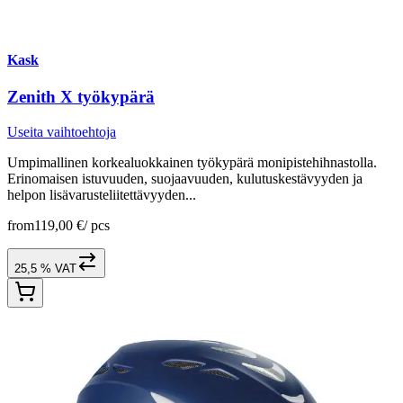
Kask
Zenith X työkypärä
Useita vaihtoehtoja
Umpimallinen korkealuokkainen työkypärä monipistehihnastolla.
Erinomaisen istuvuuden, suojaavuuden, kulutuskestävyyden ja
helpon lisävarusteliitettävyyden...
from
119,00 €
/
pcs
25,5 % VAT