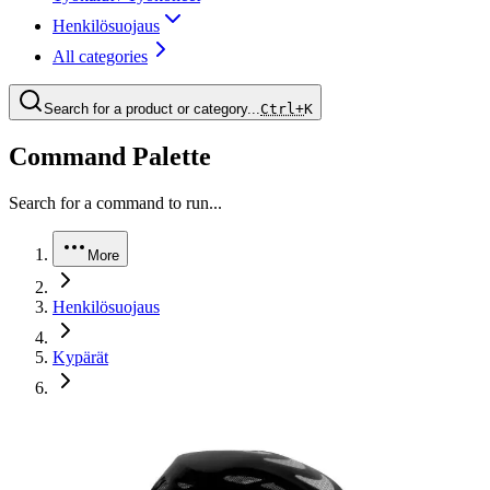
Henkilösuojaus
All categories
Search for a product or category...
Ctrl+
K
Command Palette
Search for a command to run...
More
Henkilösuojaus
Kypärät