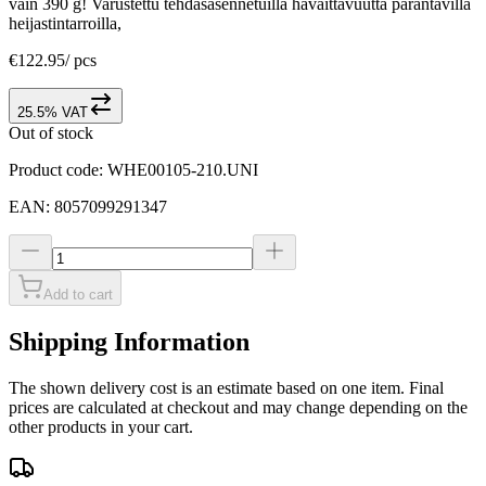
vain 390 g! Varustettu tehdasasennetuilla havaittavuutta parantavilla
heijastintarroilla,
€122.95
/
pcs
25.5% VAT
Out of stock
Product code
:
WHE00105-210.UNI
EAN
:
8057099291347
Add to cart
Shipping Information
The shown delivery cost is an estimate based on one item. Final
prices are calculated at checkout and may change depending on the
other products in your cart.