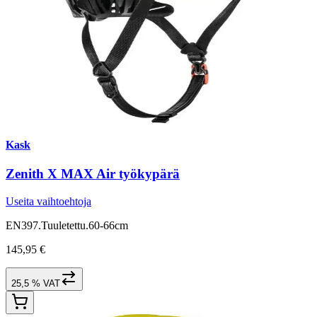
Kask
Zenith X MAX Air työkypärä
Useita vaihtoehtoja
EN397.Tuuletettu.60-66cm
145,95 €
25,5 % VAT