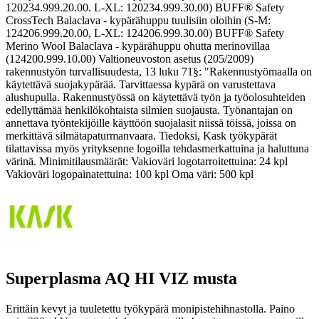
120234.999.20.00. L-XL: 120234.999.30.00) BUFF® Safety
CrossTech Balaclava - kypärähuppu tuulisiin oloihin (S-M:
124206.999.20.00, L-XL: 124206.999.30.00) BUFF® Safety
Merino Wool Balaclava - kypärähuppu ohutta merinovillaa
(124200.999.10.00) Valtioneuvoston asetus (205/2009)
rakennustyön turvallisuudesta, 13 luku 71§: "Rakennustyömaalla on
käytettävä suojakypärää. Tarvittaessa kypärä on varustettava
alushupulla. Rakennustyössä on käytettävä työn ja työolosuhteiden
edellyttämää henkilökohtaista silmien suojausta. Työnantajan on
annettava työntekijöille käyttöön suojalasit niissä töissä, joissa on
merkittävä silmätapaturmanvaara. Tiedoksi, Kask työkypärät
tilattavissa myös yrityksenne logoilla tehdasmerkattuina ja haluttuna
värinä. Minimitilausmäärät: Vakioväri logotarroitettuina: 24 kpl
Vakioväri logopainatettuina: 100 kpl Oma väri: 500 kpl
Superplasma AQ HI VIZ musta
Erittäin kevyt ja tuuletettu työkypärä monipistehihnastolla. Paino