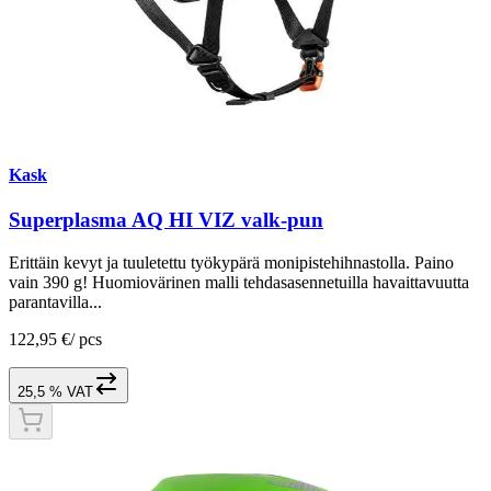
Kask
Superplasma AQ HI VIZ valk-pun
Erittäin kevyt ja tuuletettu työkypärä monipistehihnastolla. Paino
vain 390 g! Huomiovärinen malli tehdasasennetuilla havaittavuutta
parantavilla...
122,95 €
/
pcs
25,5 % VAT