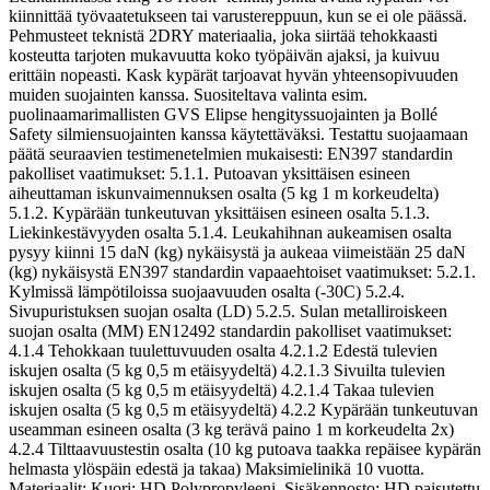
kiinnittää työvaatetukseen tai varustereppuun, kun se ei ole päässä.
Pehmusteet teknistä 2DRY materiaalia, joka siirtää tehokkaasti
kosteutta tarjoten mukavuutta koko työpäivän ajaksi, ja kuivuu
erittäin nopeasti. Kask kypärät tarjoavat hyvän yhteensopivuuden
muiden suojainten kanssa. Suositeltava valinta esim.
puolinaamarimallisten GVS Elipse hengityssuojainten ja Bollé
Safety silmiensuojainten kanssa käytettäväksi. Testattu suojaamaan
päätä seuraavien testimenetelmien mukaisesti: EN397 standardin
pakolliset vaatimukset: 5.1.1. Putoavan yksittäisen esineen
aiheuttaman iskunvaimennuksen osalta (5 kg 1 m korkeudelta)
5.1.2. Kypärään tunkeutuvan yksittäisen esineen osalta 5.1.3.
Liekinkestävyyden osalta 5.1.4. Leukahihnan aukeamisen osalta
pysyy kiinni 15 daN (kg) nykäisystä ja aukeaa viimeistään 25 daN
(kg) nykäisystä EN397 standardin vapaaehtoiset vaatimukset: 5.2.1.
Kylmissä lämpötiloissa suojaavuuden osalta (-30C) 5.2.4.
Sivupuristuksen suojan osalta (LD) 5.2.5. Sulan metalliroiskeen
suojan osalta (MM) EN12492 standardin pakolliset vaatimukset:
4.1.4 Tehokkaan tuulettuvuuden osalta 4.2.1.2 Edestä tulevien
iskujen osalta (5 kg 0,5 m etäisyydeltä) 4.2.1.3 Sivuilta tulevien
iskujen osalta (5 kg 0,5 m etäisyydeltä) 4.2.1.4 Takaa tulevien
iskujen osalta (5 kg 0,5 m etäisyydeltä) 4.2.2 Kypärään tunkeutuvan
useamman esineen osalta (3 kg terävä paino 1 m korkeudelta 2x)
4.2.4 Tilttaavuustestin osalta (10 kg putoava taakka repäisee kypärän
helmasta ylöspäin edestä ja takaa) Maksimielinikä 10 vuotta.
Materiaalit: Kuori: HD Polypropyleeni. Sisäkennosto: HD paisutettu