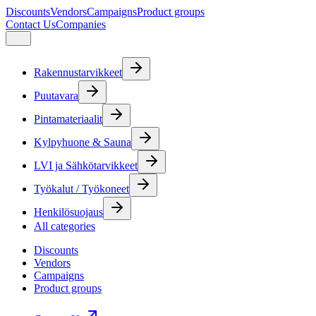
Discounts
Vendors
Campaigns
Product groups
Contact Us
Companies
Rakennustarvikkeet
Puutavara
Pintamateriaalit
Kylpyhuone & Sauna
LVI ja Sähkötarvikkeet
Työkalut / Työkoneet
Henkilösuojaus
All categories
Discounts
Vendors
Campaigns
Product groups