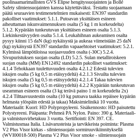
puolinaamarimallisten GVS Elipse hengityssuojainten ja Bollé
Safety silmiensuojainten kanssa käytettäväksi. Testattu suojaamaan
päätä seuraavien testimenetelmien mukaisesti: EN397 standardin
pakolliset vaatimukset: 5.1.1. Putoavan yksittäisen esineen
aiheuttaman iskunvaimennuksen osalta (5 kg 1 m korkeudelta)
5.1.2. Kypärään tunkeutuvan yksittäisen esineen osalta 5.1.3.
Liekinkestävyyden osalta 5.1.4. Leukahihnan aukeamisen osalta
pysyy kiinni 15 daN (kg) nykäisystä ja aukeaa viimeistään 25 daN
(kg) nykäisystä EN397 standardin vapaaehtoiset vaatimukset: 5.2.1.
Kylmissä lämpötiloissa suojaavuuden osalta (-30C) 5.2.4.
Sivupuristuksen suojan osalta (LD) 5.2.5. Sulan metalliroiskeen
suojan osalta (MM) EN12492 standardin pakolliset vaatimukset:
4.1.4 Tehokkaan tuulettuvuuden osalta 4.2.1.2 Edestä tulevien
iskujen osalta (5 kg 0,5 m etäisyydeltä) 4.2.1.3 Sivuilta tulevien
iskujen osalta (5 kg 0,5 m etäisyydeltä) 4.2.1.4 Takaa tulevien
iskujen osalta (5 kg 0,5 m etäisyydeltä) 4.2.2 Kypärään tunkeutuvan
useamman esineen osalta (3 kg terävä paino 1 m korkeudelta 2x)
4.2.4 Tilttaavuustestin osalta (10 kg putoava taakka repäisee kypärän
helmasta ylöspäin edestä ja takaa) Maksimielinikä 10 vuotta.
Materiaalit: Kuori: HD Polypropyleeni. Sisäkennosto: HD paisutettu
Polystyreeni. Pääpanta: Pehmeä PA Nylon. Paino: 390 g. Materiaali-
ja valmistusvirhetakuu 3 vuotta. Sertifiointi: EN 397. CE.
Valmistusmaa Italia. Lisävarusteista ja tarvikkeista poiminta: Plasma
V2 Plus Visor kirkas - silmiensuojain sormiruuvikiinnityksellä
(WVI00018-500) Plasma V2 Plus Visor smoke - silmiensuojain