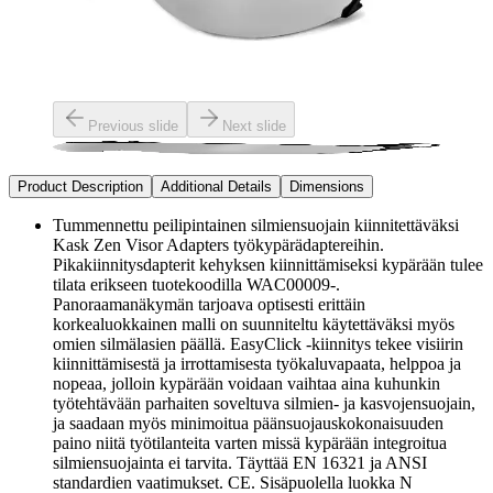
Previous slide
Next slide
Product Description
Additional Details
Dimensions
Tummennettu peilipintainen silmiensuojain kiinnitettäväksi
Kask Zen Visor Adapters työkypärädaptereihin.
Pikakiinnitysdapterit kehyksen kiinnittämiseksi kypärään tulee
tilata erikseen tuotekoodilla WAC00009-.
Panoraamanäkymän tarjoava optisesti erittäin
korkealuokkainen malli on suunniteltu käytettäväksi myös
omien silmälasien päällä. EasyClick -kiinnitys tekee visiirin
kiinnittämisestä ja irrottamisesta työkaluvapaata, helppoa ja
nopeaa, jolloin kypärään voidaan vaihtaa aina kuhunkin
työtehtävään parhaiten soveltuva silmien- ja kasvojensuojain,
ja saadaan myös minimoitua päänsuojauskokonaisuuden
paino niitä työtilanteita varten missä kypärään integroitua
silmiensuojainta ei tarvita. Täyttää EN 16321 ja ANSI
standardien vaatimukset. CE. Sisäpuolella luokka N