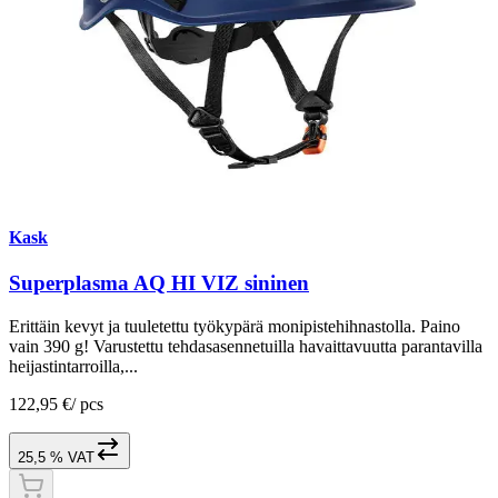
Kask
Superplasma AQ HI VIZ sininen
Erittäin kevyt ja tuuletettu työkypärä monipistehihnastolla. Paino
vain 390 g! Varustettu tehdasasennetuilla havaittavuutta parantavilla
heijastintarroilla,...
122,95 €
/
pcs
25,5 % VAT