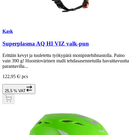
Kask
Superplasma AQ HI VIZ valk-pun
Erittäin kevyt ja tuuletettu työkypärä monipistehihnastolla. Paino
vain 390 g! Huomiovärinen malli tehdasasennetuilla havaittavuutta
parantavilla...
122,95 €
/
pcs
25,5 % VAT