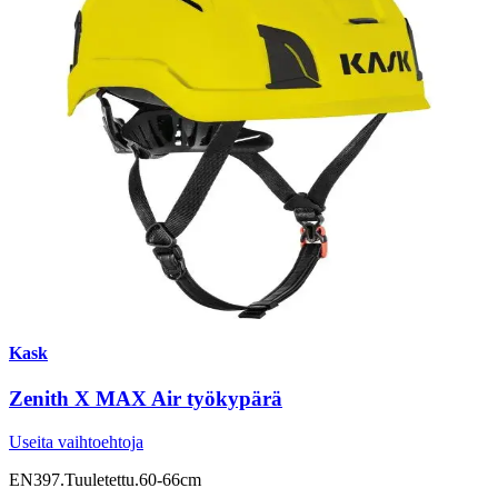
Kask
Zenith X MAX Air työkypärä
Useita vaihtoehtoja
EN397.Tuuletettu.60-66cm