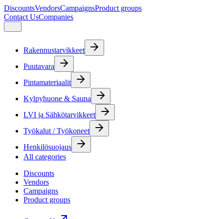
Discounts
Vendors
Campaigns
Product groups
Contact Us
Companies
Rakennustarvikkeet
Puutavara
Pintamateriaalit
Kylpyhuone & Sauna
LVI ja Sähkötarvikkeet
Työkalut / Työkoneet
Henkilösuojaus
All categories
Discounts
Vendors
Campaigns
Product groups