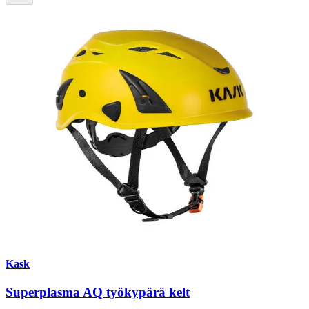
Kask
Superplasma AQ työkypärä kelt