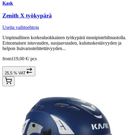
Kask
Zenith X työkypärä
Useita vaihtoehtoja
Umpimallinen korkealuokkainen työkypärä monipistehihnastolla.
Erinomaisen istuvuuden, suojaavuuden, kulutuskestävyyden ja
helpon lisävarusteliitettävyyden...
from
119,00 €
/
pcs
25,5 % VAT