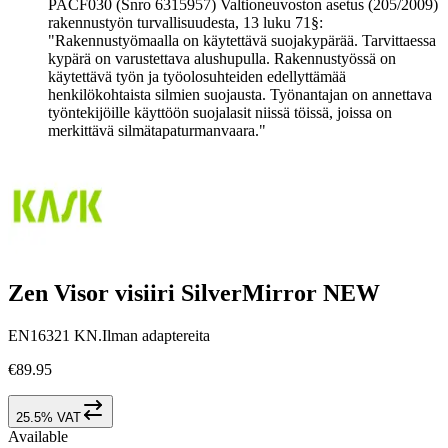
PACF030 (Snro 6315957) Valtioneuvoston asetus (205/2009)
rakennustyön turvallisuudesta, 13 luku 71§:
"Rakennustyömaalla on käytettävä suojakypärää. Tarvittaessa
kypärä on varustettava alushupulla. Rakennustyössä on
käytettävä työn ja työolosuhteiden edellyttämää
henkilökohtaista silmien suojausta. Työnantajan on annettava
työntekijöille käyttöön suojalasit niissä töissä, joissa on
merkittävä silmätapaturmanvaara."
Zen Visor visiiri SilverMirror NEW
EN16321 KN.Ilman adaptereita
€89.95
25.5% VAT
Available