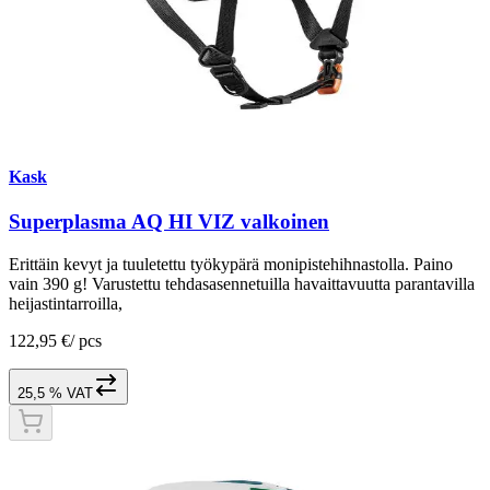
Kask
Superplasma AQ HI VIZ valkoinen
Erittäin kevyt ja tuuletettu työkypärä monipistehihnastolla. Paino
vain 390 g! Varustettu tehdasasennetuilla havaittavuutta parantavilla
heijastintarroilla,
122,95 €
/
pcs
25,5 % VAT