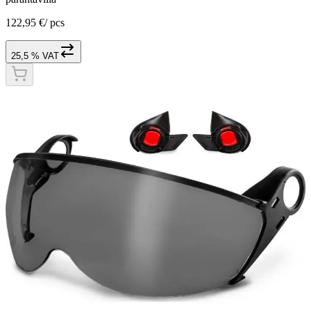
122,95 €
/
pcs
25,5 % VAT