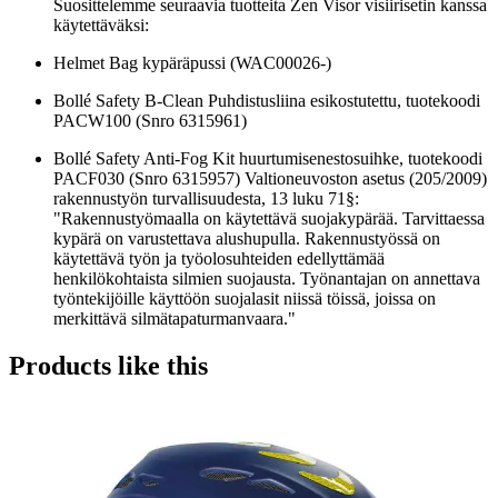
Suosittelemme seuraavia tuotteita Zen Visor visiirisetin kanssa
käytettäväksi:
Helmet Bag kypäräpussi (WAC00026-)
Bollé Safety B-Clean Puhdistusliina esikostutettu, tuotekoodi
PACW100 (Snro 6315961)
Bollé Safety Anti-Fog Kit huurtumisenestosuihke, tuotekoodi
PACF030 (Snro 6315957) Valtioneuvoston asetus (205/2009)
rakennustyön turvallisuudesta, 13 luku 71§:
"Rakennustyömaalla on käytettävä suojakypärää. Tarvittaessa
kypärä on varustettava alushupulla. Rakennustyössä on
käytettävä työn ja työolosuhteiden edellyttämää
henkilökohtaista silmien suojausta. Työnantajan on annettava
työntekijöille käyttöön suojalasit niissä töissä, joissa on
merkittävä silmätapaturmanvaara."
Products like this