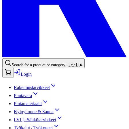
Search for a product or category...
Ctrl+
K
Login
Rakennustarvikkeet
Puutavara
Pintamateriaalit
Kylpyhuone & Sauna
LVI ja Sähkötarvikkeet
Työkalut / Työkoneet