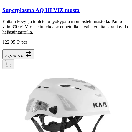
Superplasma AQ HI VIZ musta
Erittäin kevyt ja tuuletettu työkypärä monipistehihnastolla. Paino
vain 390 g! Varustettu tehdasasennetuilla havaittavuutta parantavilla
heijastintarroilla,
122,95 €
/
pcs
25,5 % VAT