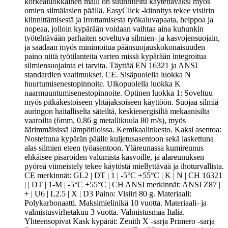
korkealuokkainen malli on suunniteltu käytettäväksi myös
omien silmälasien päällä. EasyClick -kiinnitys tekee visiirin
kiinnittämisestä ja irrottamisesta työkaluvapaata, helppoa ja
nopeaa, jolloin kypärään voidaan vaihtaa aina kuhunkin
työtehtävään parhaiten soveltuva silmien- ja kasvojensuojain,
ja saadaan myös minimoitua päänsuojauskokonaisuuden
paino niitä työtilanteita varten missä kypärään integroitua
silmiensuojainta ei tarvita. Täyttää EN 16321 ja ANSI
standardien vaatimukset. CE. Sisäpuolella luokka N
huurtumisenestopinnoite. Ulkopuolella luokka K
naarmuuntumisenestopinnoite. Optinen luokka 1: Soveltuu
myös pitkäkestoiseen yhtäjaksoiseen käyttöön. Suojaa silmiä
auringon haitalliselta säteiltä, keskienergisiltä mekaanisilta
vaaroilta (6mm, 0.86 g metallikuula 80 m/s), myös
äärimmäisissä lämpötiloissa. Kemikaalinkesto. Kaksi asentoa:
Nostettuna kypärän päälle kuljetusasentoon sekä laskettuna
alas silmien eteen työasentoon. Yläreunassa kumireunus
ehkäisee pisaroiden valumista kasvoille, ja alareunuksen
pyöreä viimeistely tekee käytöstä miellyttävää ja ihoturvallista.
CE merkinnät: GL2 | DT | 1 | -5°C +55°C | K | N | CH 16321
| | DT | 1-M | -5°C +55°C | CH ANSI merkinnät: ANSI Z87 |
+ | U6 | L2.5 | X | D3 Paino: Visiiri 80 g. Materiaali:
Polykarbonaatti. Maksimielinikä 10 vuotta. Materiaali- ja
valmistusvirhetakuu 3 vuotta. Valmistusmaa Italia.
Yhteensopivat Kask kypärät: Zenith X -sarja Primero -sarja