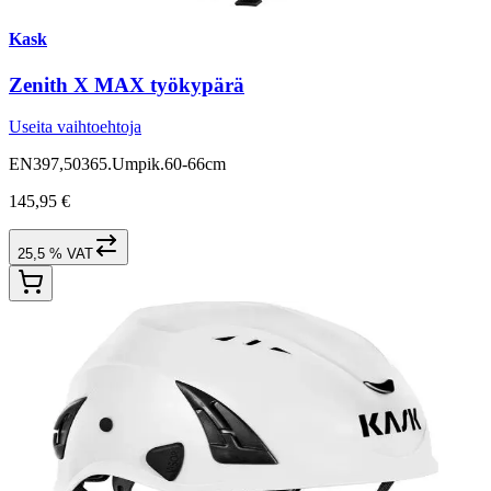
Kask
Zenith X MAX työkypärä
Useita vaihtoehtoja
EN397,50365.Umpik.60-66cm
145,95 €
25,5 % VAT