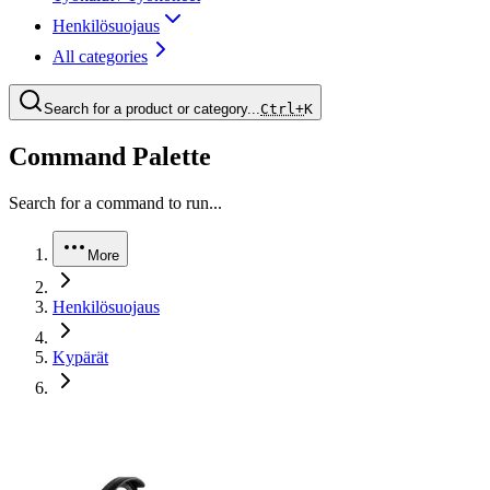
Henkilösuojaus
All categories
Search for a product or category...
Ctrl+
K
Command Palette
Search for a command to run...
More
Henkilösuojaus
Kypärät