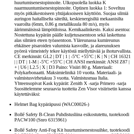
huurtumisenestopinnoite. Ulkopuolella luokka K
naarmuuntumisenestopinnoite. Optinen luokka 1: Soveltuu
myös pitkäkestoiseen yhtäjaksoiseen käyttöön. Suojaa silmiä
auringon haitalliselta säteiltä, keskienergisiltä mekaanisilta
vaaroilta (6mm, 0.86 g metallikuula 80 m/s), myös
äärimmäisissä lämpötiloissa. Kemikaalinkesto. Kaksi asentoa:
Nostettuna kypärän päälle kuljetusasentoon sekä laskettuna
alas silmien eteen työasentoon. Yläreunassa kumireunus
ehkäisee pisaroiden valumista kasvoille, ja alareunuksen
pyöreä viimeistely tekee käytöstä miellyttävää ja ihoturvallista.
CE merkinnät: GL2 | DT | 1 | -5°C +55°C | K | N | CH 16321
| | DT | 1-M | -5°C +55°C | CH ANSI merkinnät: ANSI Z87 |
+ | U6 | L2.5 | X | D3 Paino: Visiiri 80 g. Materiaali:
Polykarbonaatti. Maksimielinikä 10 vuotta. Materiaali- ja
valmistusvirhetakuu 3 vuotta. Valmistusmaa Italia.
Yhteensopivat Kask kypärät: Zenith X -sarja Primero -sarja
Suosittelemme seuraavia tuotteita Zen Visor visiirisetin kanssa
käytettäväksi:
Helmet Bag kypäräpussi (WAC00026-)
Bollé Safety B-Clean Puhdistusliina esikostutettu, tuotekoodi
PACW100 (Snro 6315961)
Bollé Safety Anti-Fog Kit huurtumisenestosuihke, tuotekoodi