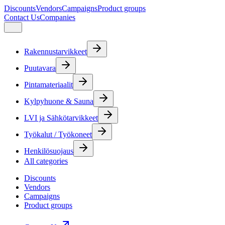
Discounts
Vendors
Campaigns
Product groups
Contact Us
Companies
Rakennustarvikkeet
Puutavara
Pintamateriaalit
Kylpyhuone & Sauna
LVI ja Sähkötarvikkeet
Työkalut / Työkoneet
Henkilösuojaus
All categories
Discounts
Vendors
Campaigns
Product groups