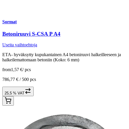
Sormat
Betoniruuvi S-CSA P A4
Useita vaihtoehtoja
ETA- hyväksytty kupukantainen A4 betoniruuvi halkeilleeseen ja
halkeilemattomaan betoniin (Koko: 6 mm)
from
1,57 €
/
pcs
786,77 € /
500 pcs
25,5 % VAT