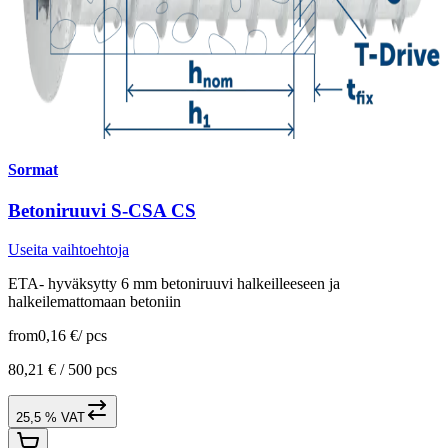
Sormat
Betoniruuvi S-CSA CS
Useita vaihtoehtoja
ETA- hyväksytty 6 mm betoniruuvi halkeilleeseen ja
halkeilemattomaan betoniin
from
0,16 €
/
pcs
80,21 € /
500 pcs
25,5 % VAT