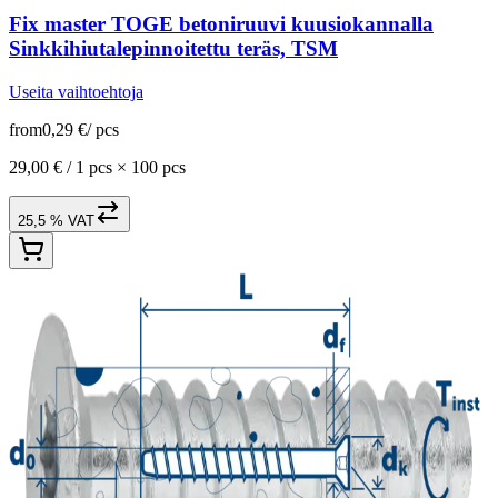
Fix master TOGE betoniruuvi kuusiokannalla
Sinkkihiutalepinnoitettu teräs, TSM
Useita vaihtoehtoja
from
0,29 €
/
pcs
29,00 € /
1 pcs
×
100 pcs
25,5 % VAT