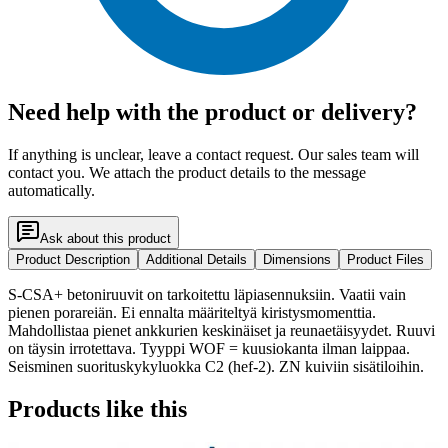
Need help with the product or delivery?
If anything is unclear, leave a contact request. Our sales team will
contact you. We attach the product details to the message
automatically.
Ask about this product
Product Description
Additional Details
Dimensions
Product Files
S-CSA+ betoniruuvit on tarkoitettu läpiasennuksiin. Vaatii vain
pienen porareiän. Ei ennalta määriteltyä kiristysmomenttia.
Mahdollistaa pienet ankkurien keskinäiset ja reunaetäisyydet. Ruuvi
on täysin irrotettava. Tyyppi WOF = kuusiokanta ilman laippaa.
Seisminen suorituskykyluokka C2 (hef-2). ZN kuiviin sisätiloihin.
Products like this