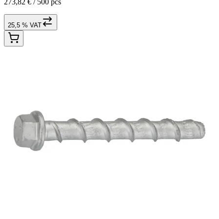
273,82 € /
500 pcs
25,5 % VAT