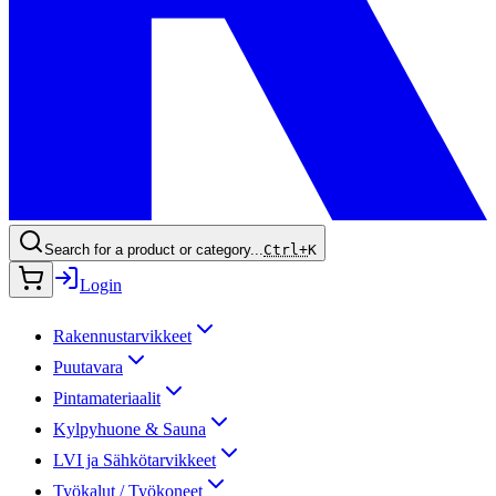
Search for a product or category...
Ctrl+
K
Login
Rakennustarvikkeet
Puutavara
Pintamateriaalit
Kylpyhuone & Sauna
LVI ja Sähkötarvikkeet
Työkalut / Työkoneet