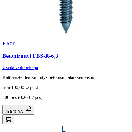
EJOT
Betoniruuvi FBS-R-6,3
Useita vaihtoehtoja
Kattoeristeiden kiinnitys betonisiin alarakenteisiin
from
100,00 €
/
pckt
500 pcs
(0,20 € / pcs)
25,5 % VAT