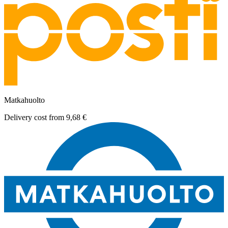
Matkahuolto
Delivery cost from
9,68 €