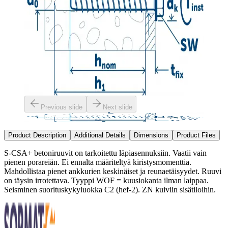
Previous slide
Next slide
Product Description
Additional Details
Dimensions
Product Files
S-CSA+ betoniruuvit on tarkoitettu läpiasennuksiin. Vaatii vain
pienen porareiän. Ei ennalta määriteltyä kiristysmomenttia.
Mahdollistaa pienet ankkurien keskinäiset ja reunaetäisyydet. Ruuvi
on täysin irrotettava. Tyyppi WOF = kuusiokanta ilman laippaa.
Seisminen suorituskykyluokka C2 (hef-2). ZN kuiviin sisätiloihin.