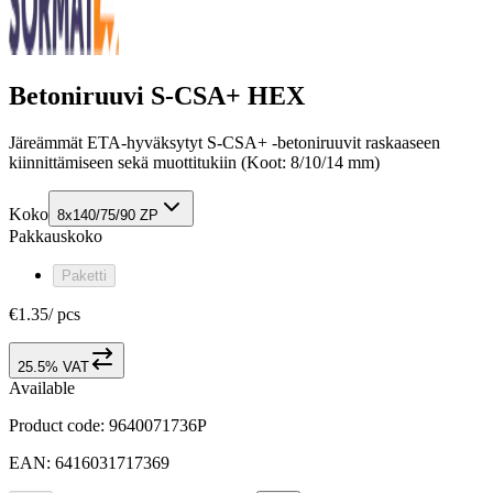
Betoniruuvi S-CSA+ HEX
Järeämmät ETA-hyväksytyt S-CSA+ -betoniruuvit raskaaseen
kiinnittämiseen sekä muottitukiin (Koot: 8/10/14 mm)
Koko
8x140/75/90 ZP
Pakkauskoko
Paketti
€1.35
/
pcs
25.5% VAT
Available
Product code
:
9640071736P
EAN
:
6416031717369