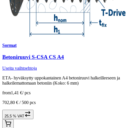
Sormat
Betoniruuvi S-CSA CS A4
Useita vaihtoehtoja
ETA- hyväksytty uppokantainen A4 betoniruuvi halkeilleeseen ja
halkeilemattomaan betoniin (Koko: 6 mm)
from
1,41 €
/
pcs
702,80 € /
500 pcs
25,5 % VAT