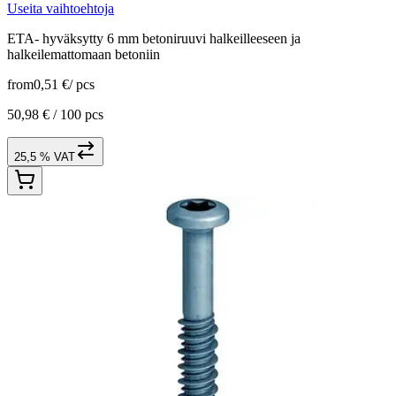
Useita vaihtoehtoja
ETA- hyväksytty 6 mm betoniruuvi halkeilleeseen ja
halkeilemattomaan betoniin
from
0,51 €
/
pcs
50,98 € /
100 pcs
25,5 % VAT