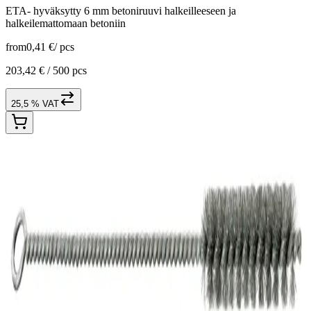
ETA- hyväksytty 6 mm betoniruuvi halkeilleeseen ja
halkeilemattomaan betoniin
from
0,41 €
/
pcs
203,42 € /
500 pcs
25,5 % VAT