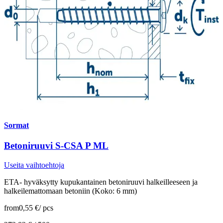
Sormat
Betoniruuvi S-CSA P ML
Useita vaihtoehtoja
ETA- hyväksytty kupukantainen betoniruuvi halkeilleeseen ja
halkeilemattomaan betoniin (Koko: 6 mm)
from
0,55 €
/
pcs