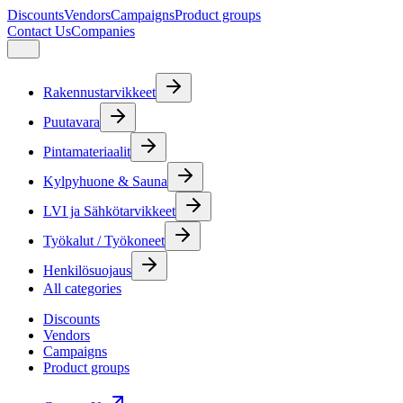
Discounts
Vendors
Campaigns
Product groups
Contact Us
Companies
Rakennustarvikkeet
Puutavara
Pintamateriaalit
Kylpyhuone & Sauna
LVI ja Sähkötarvikkeet
Työkalut / Työkoneet
Henkilösuojaus
All categories
Discounts
Vendors
Campaigns
Product groups