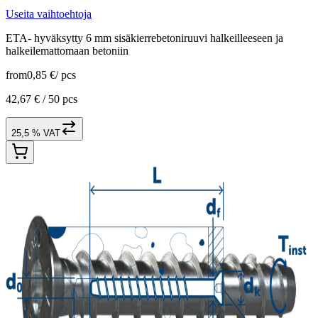
Useita vaihtoehtoja
ETA- hyväksytty 6 mm sisäkierrebetoniruuvi halkeilleeseen ja
halkeilemattomaan betoniin
from
0,85 €
/
pcs
42,67 € /
50 pcs
25,5 % VAT