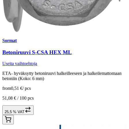
Sormat
Betoniruuvi S-CSA HEX ML
Useita vaihtoehtoja
ETA- hyväksytty betoniruuvi halkeilleeseen ja halkeilemattomaan
betoniin (Koko: 6 mm)
from
0,51 €
/
pcs
51,08 € /
100 pcs
25,5 % VAT