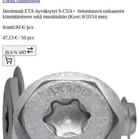
Useita vaihtoehtoja
Järeämmät ETA-hyväksytyt S-CSA+ -betoniruuvit raskaaseen
kiinnittämiseen sekä muottitukiin (Koot: 8/10/14 mm)
from
0,94 €
/
pcs
47,13 € /
50 pcs
25,5 % VAT