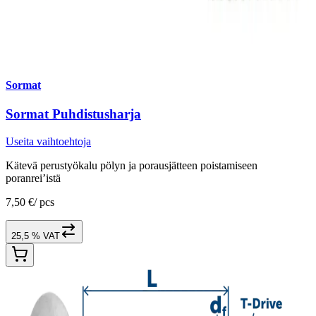
Sormat
Sormat Puhdistusharja
Useita vaihtoehtoja
Kätevä perustyökalu pölyn ja porausjätteen poistamiseen
poranrei’istä
7,50 €
/
pcs
25,5 % VAT