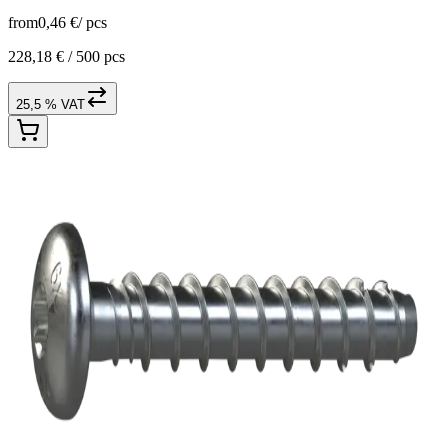
from
0,46 €
/
pcs
228,18 € /
500 pcs
25,5 % VAT