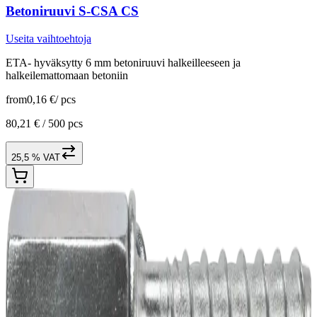
Betoniruuvi S-CSA CS
Useita vaihtoehtoja
ETA- hyväksytty 6 mm betoniruuvi halkeilleeseen ja
halkeilemattomaan betoniin
from
0,16 €
/
pcs
80,21 € /
500 pcs
25,5 % VAT