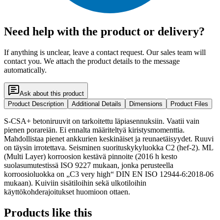
Need help with the product or delivery?
If anything is unclear, leave a contact request. Our sales team will
contact you. We attach the product details to the message
automatically.
Ask about this product
Product Description
Additional Details
Dimensions
Product Files
S-CSA+ betoniruuvit on tarkoitettu läpiasennuksiin. Vaatii vain
pienen porareiän. Ei ennalta määriteltyä kiristysmomenttia.
Mahdollistaa pienet ankkurien keskinäiset ja reunaetäisyydet. Ruuvi
on täysin irrotettava. Seisminen suorituskykyluokka C2 (hef-2). ML
(Multi Layer) korroosion kestävä pinnoite (2016 h kesto
suolasumutestissä ISO 9227 mukaan, jonka perusteella
korroosioluokka on „C3 very high“ DIN EN ISO 12944-6:2018-06
mukaan). Kuiviin sisätiloihin sekä ulkotiloihin
käyttökohderajoitukset huomioon ottaen.
Products like this