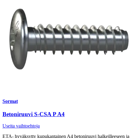
Sormat
Betoniruuvi S-CSA P A4
Useita vaihtoehtoja
ETA- hyväksytty kupukantainen A4 betoniruuvi halkeilleeseen ja