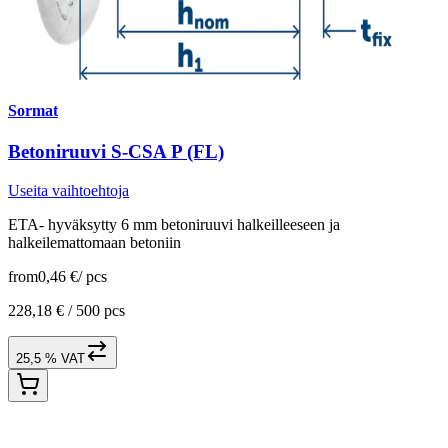
Sormat
Betoniruuvi S-CSA P (FL)
Useita vaihtoehtoja
ETA- hyväksytty 6 mm betoniruuvi halkeilleeseen ja
halkeilemattomaan betoniin
from
0,46 €
/
pcs
228,18 € /
500 pcs
25,5 % VAT