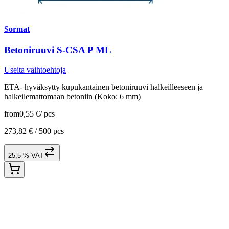
Sormat
Betoniruuvi S-CSA P ML
Useita vaihtoehtoja
ETA- hyväksytty kupukantainen betoniruuvi halkeilleeseen ja
halkeilemattomaan betoniin (Koko: 6 mm)
from
0,55 €
/
pcs
273,82 € /
500 pcs
25,5 % VAT