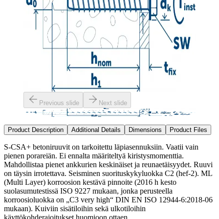
Previous slide
Next slide
Product Description
Additional Details
Dimensions
Product Files
S-CSA+ betoniruuvit on tarkoitettu läpiasennuksiin. Vaatii vain
pienen porareiän. Ei ennalta määriteltyä kiristysmomenttia.
Mahdollistaa pienet ankkurien keskinäiset ja reunaetäisyydet. Ruuvi
on täysin irrotettava. Seisminen suorituskykyluokka C2 (hef-2). ML
(Multi Layer) korroosion kestävä pinnoite (2016 h kesto
suolasumutestissä ISO 9227 mukaan, jonka perusteella
korroosioluokka on „C3 very high“ DIN EN ISO 12944-6:2018-06
mukaan). Kuiviin sisätiloihin sekä ulkotiloihin
käyttökohderajoitukset huomioon ottaen.