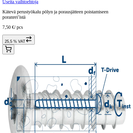
Useita vaihtoehtoja
Kätevä perustyökalu pölyn ja porausjätteen poistamiseen
poranrei’istä
7,50 €
/
pcs
25,5 % VAT