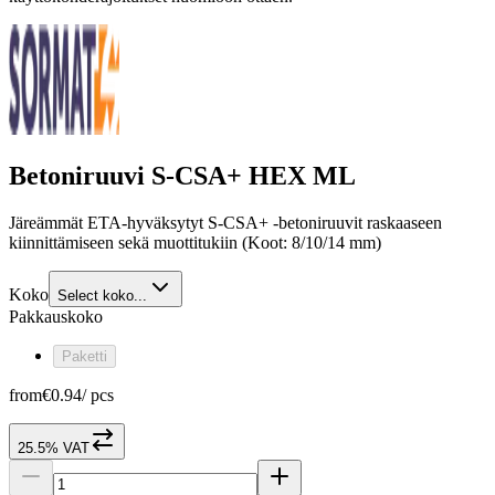
Betoniruuvi S-CSA+ HEX ML
Järeämmät ETA-hyväksytyt S-CSA+ -betoniruuvit raskaaseen
kiinnittämiseen sekä muottitukiin (Koot: 8/10/14 mm)
Koko
Select koko...
Pakkauskoko
Paketti
from
€0.94
/
pcs
25.5% VAT