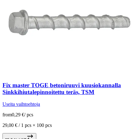
Fix master TOGE betoniruuvi kuusiokannalla
Sinkkihiutalepinnoitettu teräs, TSM
Useita vaihtoehtoja
from
0,29 €
/
pcs
29,00 € /
1 pcs
×
100 pcs