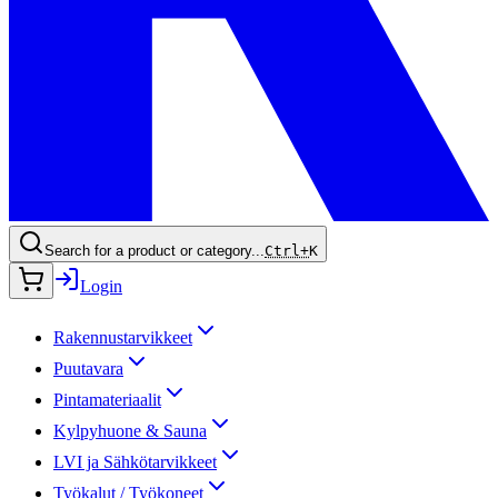
Search for a product or category...
Ctrl+
K
Login
Rakennustarvikkeet
Puutavara
Pintamateriaalit
Kylpyhuone & Sauna
LVI ja Sähkötarvikkeet
Työkalut / Työkoneet