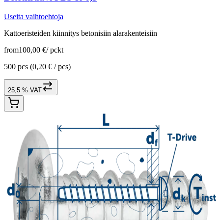
Useita vaihtoehtoja
Kattoeristeiden kiinnitys betonisiin alarakenteisiin
from
100,00 €
/
pckt
500 pcs
(0,20 € / pcs)
25,5 % VAT