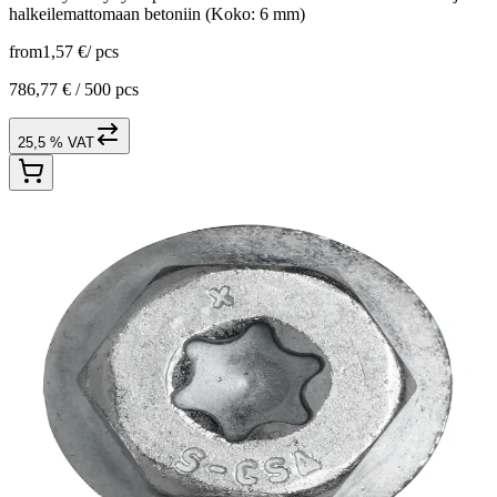
halkeilemattomaan betoniin (Koko: 6 mm)
from
1,57 €
/
pcs
786,77 € /
500 pcs
25,5 % VAT