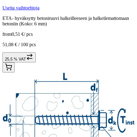
Useita vaihtoehtoja
ETA- hyväksytty betoniruuvi halkeilleeseen ja halkeilemattomaan
betoniin (Koko: 6 mm)
from
0,51 €
/
pcs
51,08 € /
100 pcs
25,5 % VAT