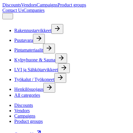
Discounts
Vendors
Campaigns
Product groups
Contact Us
Companies
Rakennustarvikkeet
Puutavara
Pintamateriaalit
Kylpyhuone & Sauna
LVI ja Sähkötarvikkeet
Työkalut / Työkoneet
Henkilösuojaus
All categories
Discounts
Vendors
Campaigns
Product groups