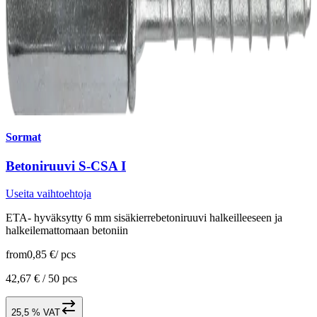
Sormat
Betoniruuvi S-CSA I
Useita vaihtoehtoja
ETA- hyväksytty 6 mm sisäkierrebetoniruuvi halkeilleeseen ja
halkeilemattomaan betoniin
from
0,85 €
/
pcs
42,67 € /
50 pcs
25,5 % VAT