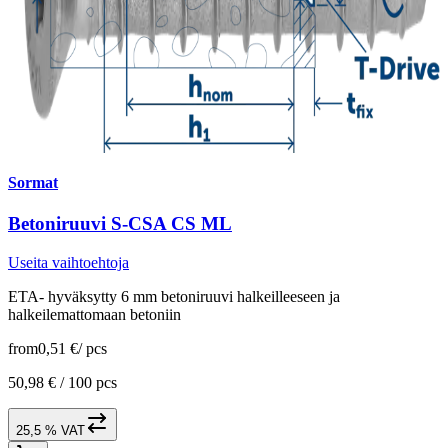
Sormat
Betoniruuvi S-CSA CS ML
Useita vaihtoehtoja
ETA- hyväksytty 6 mm betoniruuvi halkeilleeseen ja
halkeilemattomaan betoniin
from
0,51 €
/
pcs
50,98 € /
100 pcs
25,5 % VAT