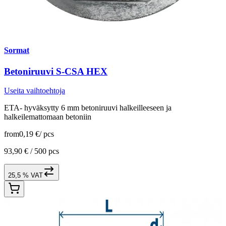
Sormat
Betoniruuvi S-CSA HEX
Useita vaihtoehtoja
ETA- hyväksytty 6 mm betoniruuvi halkeilleeseen ja
halkeilemattomaan betoniin
from
0,19 €
/
pcs
93,90 € /
500 pcs
25,5 % VAT