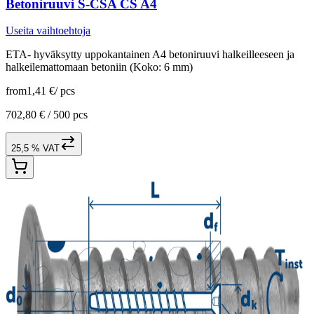
Betoniruuvi S-CSA CS A4
Useita vaihtoehtoja
ETA- hyväksytty uppokantainen A4 betoniruuvi halkeilleeseen ja
halkeilemattomaan betoniin (Koko: 6 mm)
from
1,41 €
/
pcs
702,80 € /
500 pcs
25,5 % VAT