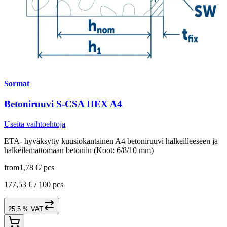
Sormat
Betoniruuvi S-CSA HEX A4
Useita vaihtoehtoja
ETA- hyväksytty kuusiokantainen A4 betoniruuvi halkeilleeseen ja
halkeilemattomaan betoniin (Koot: 6/8/10 mm)
from
1,78 €
/
pcs
177,53 € /
100 pcs
25,5 % VAT