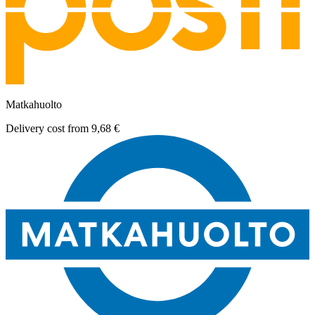
Matkahuolto
Delivery cost from
9,68 €