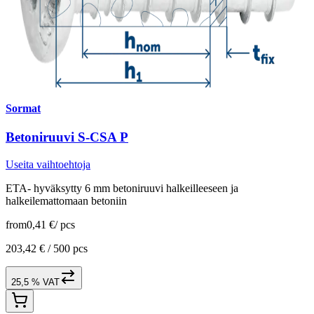
Sormat
Betoniruuvi S-CSA P
Useita vaihtoehtoja
ETA- hyväksytty 6 mm betoniruuvi halkeilleeseen ja
halkeilemattomaan betoniin
from
0,41 €
/
pcs
203,42 € /
500 pcs
25,5 % VAT