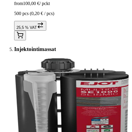
from
100,00 €
/
pckt
500 pcs
(0,20 € / pcs)
25,5 % VAT
Injektointimassat