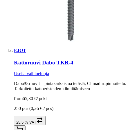
EJOT
Kattoruuvi Dabo TKR-4
Useita vaihtoehtoja
Dabo®-ruuvit – pintakarkaistua terästä, Climadur-pinnoitettu.
Tarkoitettu kattoeristeiden kiinnittämiseen.
from
65,30 €
/
pckt
250 pcs
(0,26 € / pcs)
25,5 % VAT