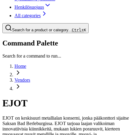
Henkilösuojaus
All categories
Search for a product or category...
Ctrl+
K
Command Palette
Search for a command to run...
Home
Vendors
EJOT
EJOT on keskisuuri metallialan konserni, jonka pääkonttori sijaitse
Saksan Bad Berleburgissa. EJOT tarjoaa laajan valikoiman
innovatiivisia kiinnikkeitä, mukaan lukien poraruuvit, kierteen
muovaavat ruuvit metallille ja muoville, muovi- ja