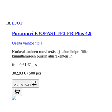
EJOT
Poraruuvi EJOFAST JF3-FR-Plus-4.9
Useita vaihtoehtoja
Korkealaatuinen ruuvi teräs - ja alumiiniprofiilien
kiinnittämiseen puisiin alusrakenteisiin
from
0,61 €
/
pcs
302,93 € /
500 pcs
25,5 % VAT