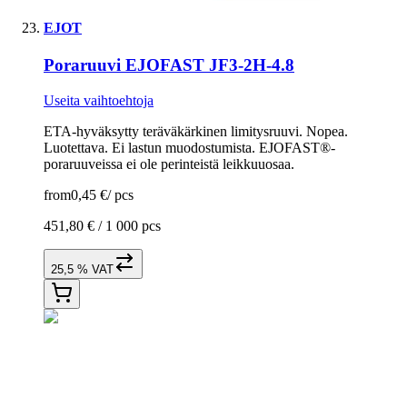
EJOT
Poraruuvi EJOFAST JF3-2H-4.8
Useita vaihtoehtoja
ETA-hyväksytty teräväkärkinen limitysruuvi. Nopea.
Luotettava. Ei lastun muodostumista. EJOFAST®-
poraruuveissa ei ole perinteistä leikkuuosaa.
from
0,45 €
/
pcs
451,80 € /
1 000 pcs
25,5 % VAT