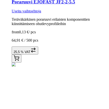
Poraruuvi EJOFAST JF2-2-5.5
Useita vaihtoehtoja
Teräväkärkinen poraruuvi erilaisten komponenttien
kiinnittämiseen ohutlevyprofiileihin
from
0,13 €
/
pcs
64,91 € /
500 pcs
25,5 % VAT