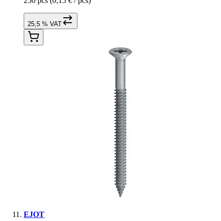
250 pcs
(0,15 € / pcs)
25,5 % VAT
EJOT