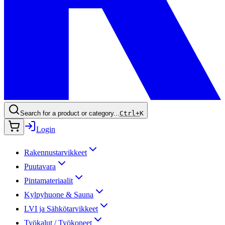
Search for a product or category...
Ctrl+
K
Login
Rakennustarvikkeet
Puutavara
Pintamateriaalit
Kylpyhuone & Sauna
LVI ja Sähkötarvikkeet
Työkalut / Työkoneet