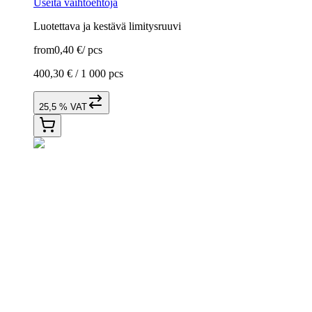
Useita vaihtoehtoja
Luotettava ja kestävä limitysruuvi
from
0,40 €
/
pcs
400,30 € /
1 000 pcs
25,5 % VAT