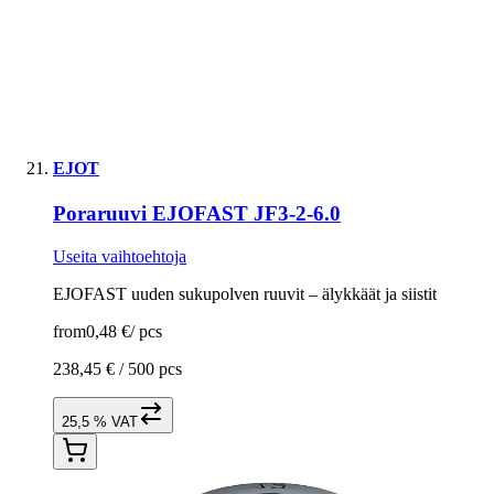
EJOT
Poraruuvi EJOFAST JF3-2-6.0
Useita vaihtoehtoja
EJOFAST uuden sukupolven ruuvit – älykkäät ja siistit
from
0,48 €
/
pcs
238,45 € /
500 pcs
25,5 % VAT