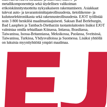
metallikomponentteja sekä täydellisen valikoiman
erikoiskiinnitystuotteita nykyaikaiseen rakentamiseen. Asiakkaat
tulevat auto- ja tavarantoimittajateollisuudesta, tietoliikenne- ja
kulutuselektroniikasta sekä rakennusteollisuudesta. EJOT työllistää
noin 3 800 henkilöä maailmanlaajuisesti. Saksan Bad Berleburgin,
Bad Laasphen ja Tambach-Dietharzin tuotantolaitosten lisäksi EJOT
valmistaa omilla tehtaillaan Kiinassa, Intiassa, Brasiliassa,
Taiwanissa, Isossa-Britanniassa, Meksikossa, Puolassa, Sveitsissä,
Taiwanissa, Turkissa, Yhdysvalloissa ja Suomessa. Lisäksi yhtiöllä
on lukuisia myyntiyhtiöitä ympäri maailmaa.