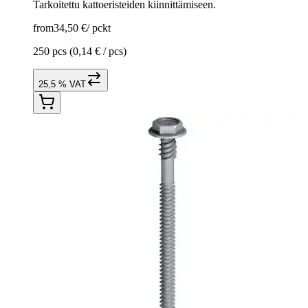
Tarkoitettu kattoeristeiden kiinnittämiseen.
from
34,50 €
/
pckt
250 pcs
(0,14 € / pcs)
25,5 % VAT