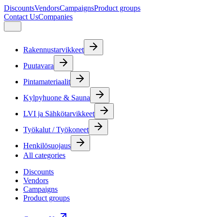
Discounts
Vendors
Campaigns
Product groups
Contact Us
Companies
Rakennustarvikkeet
Puutavara
Pintamateriaalit
Kylpyhuone & Sauna
LVI ja Sähkötarvikkeet
Työkalut / Työkoneet
Henkilösuojaus
All categories
Discounts
Vendors
Campaigns
Product groups