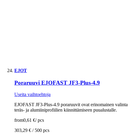
EJOT
Poraruuvi EJOFAST JF3-Plus-4.9
Useita vaihtoehtoja
EJOFAST JF3-Plus-4.9 poraruuvit ovat erinomainen valinta
teräs- ja alumiiniprofiilien kiinnittämiseen puualustalle.
from
0,61 €
/
pcs
303,29 € /
500 pcs