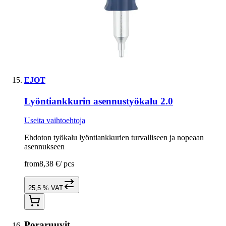
EJOT
Lyöntiankkurin asennustyökalu 2.0
Useita vaihtoehtoja
Ehdoton työkalu lyöntiankkurien turvalliseen ja nopeaan
asennukseen
from
8,38 €
/
pcs
25,5 % VAT
Poraruuvit