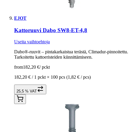
EJOT
Kattoruuvi Dabo SW8-ET-4,8
Useita vaihtoehtoja
Dabo®-ruuvit – pintakarkaistua terästä, Climadur-pinnoitettu.
Tarkoitettu kattoeristeiden kiinnittämiseen.
from
182,20 €
/
pckt
182,20 € /
1 pckt
×
100 pcs
(1,82 € / pcs)
25,5 % VAT