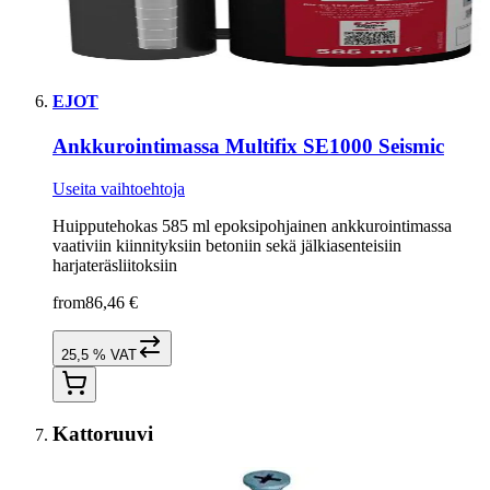
EJOT
Ankkurointimassa Multifix SE1000 Seismic
Useita vaihtoehtoja
Huipputehokas 585 ml epoksipohjainen ankkurointimassa
vaativiin kiinnityksiin betoniin sekä jälkiasenteisiin
harjateräsliitoksiin
from
86,46 €
25,5 % VAT
Kattoruuvi