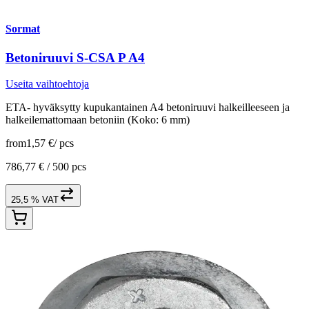
Sormat
Betoniruuvi S-CSA P A4
Useita vaihtoehtoja
ETA- hyväksytty kupukantainen A4 betoniruuvi halkeilleeseen ja
halkeilemattomaan betoniin (Koko: 6 mm)
from
1,57 €
/
pcs
786,77 € /
500 pcs
25,5 % VAT