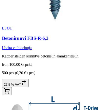
EJOT
Betoniruuvi FBS-R-6,3
Useita vaihtoehtoja
Kattoeristeiden kiinnitys betonisiin alarakenteisiin
from
100,00 €
/
pckt
500 pcs
(0,20 € / pcs)
25,5 % VAT