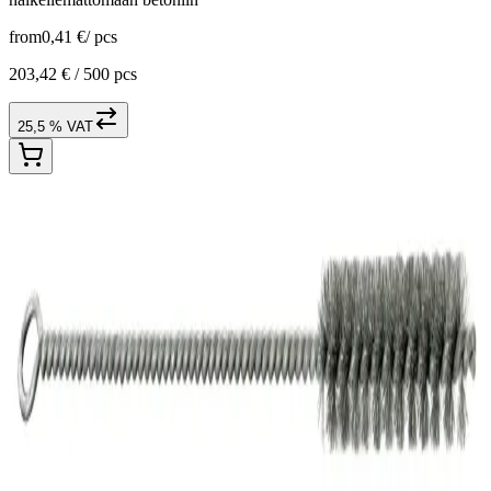
from
0,41 €
/
pcs
203,42 € /
500 pcs
25,5 % VAT