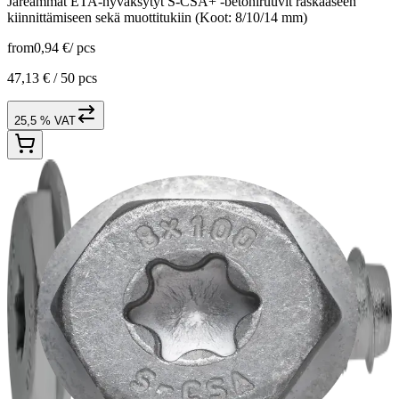
Järeämmät ETA-hyväksytyt S-CSA+ -betoniruuvit raskaaseen
kiinnittämiseen sekä muottitukiin (Koot: 8/10/14 mm)
from
0,94 €
/
pcs
47,13 € /
50 pcs
25,5 % VAT