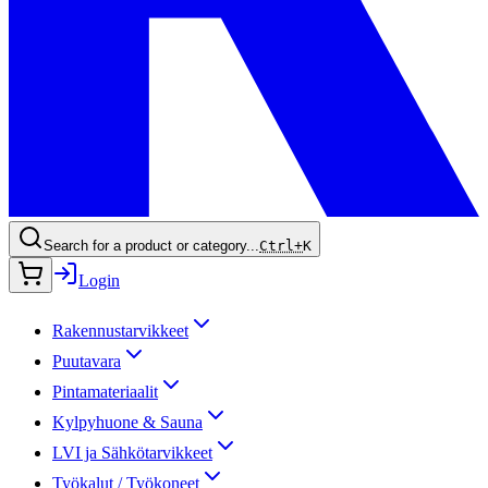
Search for a product or category...
Ctrl+
K
Login
Rakennustarvikkeet
Puutavara
Pintamateriaalit
Kylpyhuone & Sauna
LVI ja Sähkötarvikkeet
Työkalut / Työkoneet