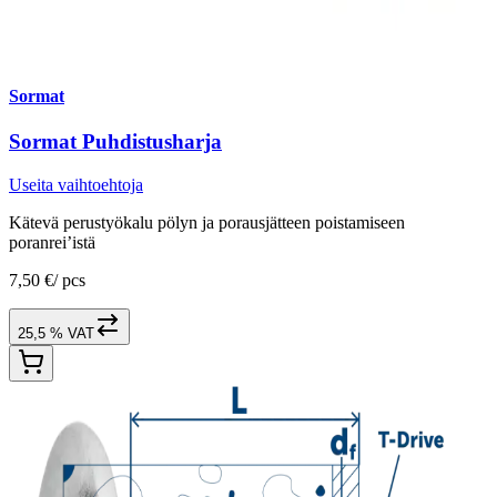
Sormat
Sormat Puhdistusharja
Useita vaihtoehtoja
Kätevä perustyökalu pölyn ja porausjätteen poistamiseen
poranrei’istä
7,50 €
/
pcs
25,5 % VAT