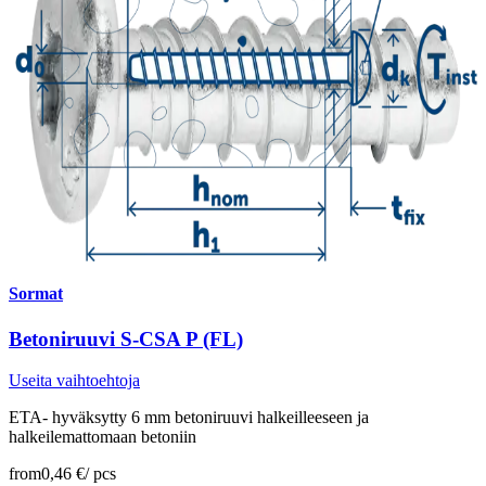
Sormat
Betoniruuvi S-CSA P (FL)
Useita vaihtoehtoja
ETA- hyväksytty 6 mm betoniruuvi halkeilleeseen ja
halkeilemattomaan betoniin
from
0,46 €
/
pcs