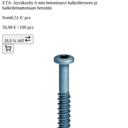
ETA- hyväksytty 6 mm betoniruuvi halkeilleeseen ja
halkeilemattomaan betoniin
from
0,51 €
/
pcs
50,98 € /
100 pcs
25,5 % VAT