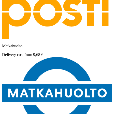
Matkahuolto
Delivery cost from
9,68 €