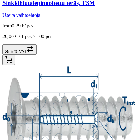
Sinkkihiutalepinnoitettu teräs, TSM
Useita vaihtoehtoja
from
0,29 €
/
pcs
29,00 € /
1 pcs
×
100 pcs
25,5 % VAT