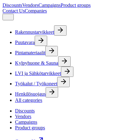
Discounts
Vendors
Campaigns
Product groups
Contact Us
Companies
Rakennustarvikkeet
Puutavara
Pintamateriaalit
Kylpyhuone & Sauna
LVI ja Sähkötarvikkeet
Työkalut / Työkoneet
Henkilösuojaus
All categories
Discounts
Vendors
Campaigns
Product groups