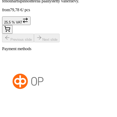
fenolihartsipinnoitteella päällystetty vanerilevy.
from
79,78 €
/
pcs
25,5 % VAT
Previous slide
Next slide
Payment methods