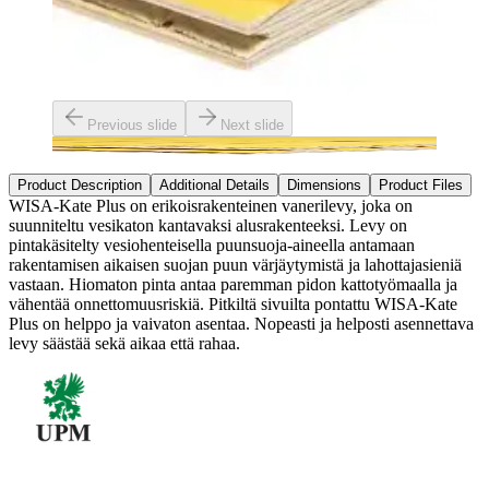
Previous slide
Next slide
Product Description
Additional Details
Dimensions
Product Files
WISA-Kate Plus on erikoisrakenteinen vanerilevy, joka on
suunniteltu vesikaton kantavaksi alusrakenteeksi. Levy on
pintakäsitelty vesiohenteisella puunsuoja-aineella antamaan
rakentamisen aikaisen suojan puun värjäytymistä ja lahottajasieniä
vastaan. Hiomaton pinta antaa paremman pidon kattotyömaalla ja
vähentää onnettomuusriskiä. Pitkiltä sivuilta pontattu WISA-Kate
Plus on helppo ja vaivaton asentaa. Nopeasti ja helposti asennettava
levy säästää sekä aikaa että rahaa.