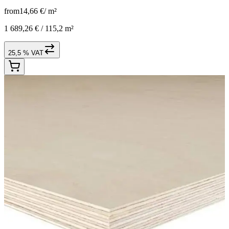
from
14,66 €
/
m²
1 689,26 € /
115,2 m²
25,5 % VAT