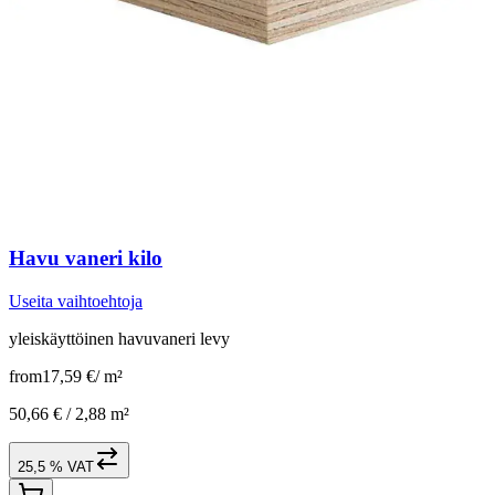
Havu vaneri kilo
Useita vaihtoehtoja
yleiskäyttöinen havuvaneri levy
from
17,59 €
/
m²
50,66 € /
2,88 m²
25,5 % VAT