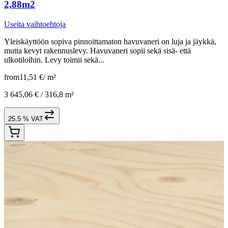
2,88m2
Useita vaihtoehtoja
Yleiskäyttöön sopiva pinnoittamaton havuvaneri on luja ja jäykkä,
mutta kevyt rakennuslevy. Havuvaneri sopii sekä sisä- että
ulkotiloihin. Levy toimii sekä...
from
11,51 €
/
m²
3 645,06 € /
316,8 m²
25,5 % VAT