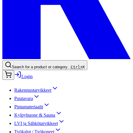
Search for a product or category...
Ctrl+
K
Login
Rakennustarvikkeet
Puutavara
Pintamateriaalit
Kylpyhuone & Sauna
LVI ja Sähkötarvikkeet
Työkalut / Työkoneet