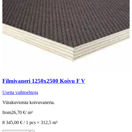
Filmivaneri 1250x2500 Koivu F V
Useita vaihtoehtoja
Viirakuvioista koivuvaneria.
from
26,70 €
/
m²
8 345,00 € /
1 pcs
×
312,5 m²