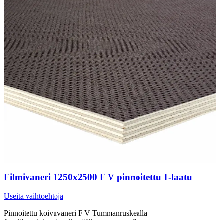
Filmivaneri 1250x2500 F V pinnoitettu 1-laatu
Useita vaihtoehtoja
Pinnoitettu koivuvaneri F V Tummanruskealla