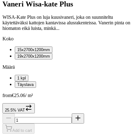
Vaneri Wisa-kate Plus
WISA-Kate Plus on luja kuusivaneri, joka on suunniteltu
käytettäväksi kattojen kantavissa alusrakenteissa. Vanerin pinta on
hiomaton eikä luista, minkä...
Koko
15x2700x1200mm
19x2700x1200mm
Määrä
1 kpl
Täyslava
from
€25.06
/
m²
25.5% VAT
Add to cart