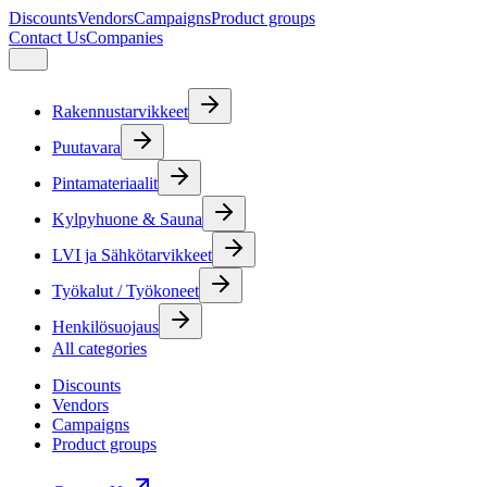
Discounts
Vendors
Campaigns
Product groups
Contact Us
Companies
Rakennustarvikkeet
Puutavara
Pintamateriaalit
Kylpyhuone & Sauna
LVI ja Sähkötarvikkeet
Työkalut / Työkoneet
Henkilösuojaus
All categories
Discounts
Vendors
Campaigns
Product groups