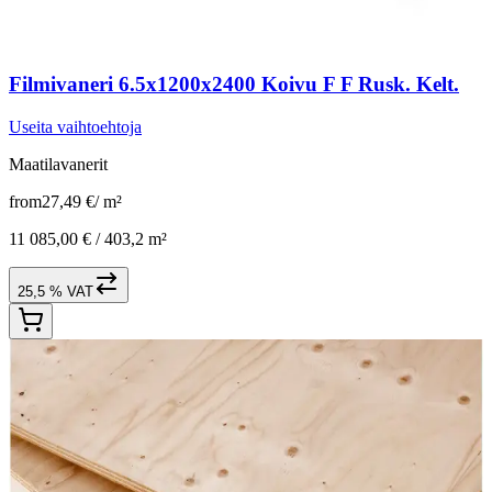
Filmivaneri 6.5x1200x2400 Koivu F F Rusk. Kelt.
Useita vaihtoehtoja
Maatilavanerit
from
27,49 €
/
m²
11 085,00 € /
403,2 m²
25,5 % VAT