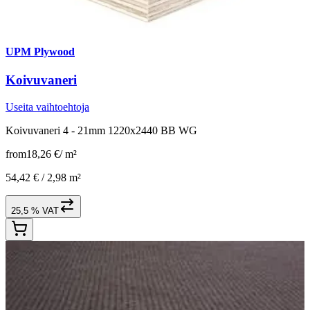
UPM Plywood
Koivuvaneri
Useita vaihtoehtoja
Koivuvaneri 4 - 21mm 1220x2440 BB WG
from
18,26 €
/
m²
54,42 € /
2,98 m²
25,5 % VAT