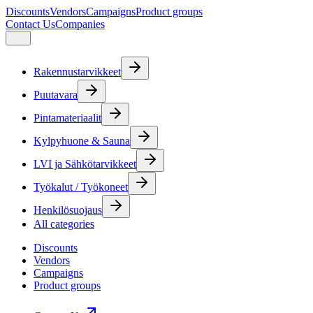
Discounts
Vendors
Campaigns
Product groups
Contact Us
Companies
Rakennustarvikkeet
Puutavara
Pintamateriaalit
Kylpyhuone & Sauna
LVI ja Sähkötarvikkeet
Työkalut / Työkoneet
Henkilösuojaus
All categories
Discounts
Vendors
Campaigns
Product groups