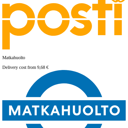
Matkahuolto
Delivery cost from
9,68 €