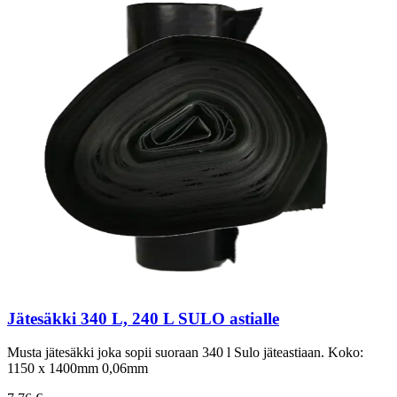
Jätesäkki 340 L, 240 L SULO astialle
Musta jätesäkki joka sopii suoraan 340 l Sulo jäteastiaan. Koko:
1150 x 1400mm 0,06mm