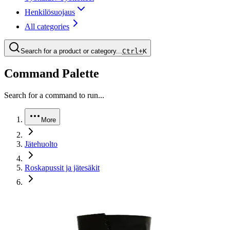
Henkilösuojaus
All categories
Search for a product or category...
Ctrl+
K
Command Palette
Search for a command to run...
More
Jätehuolto
Roskapussit ja jätesäkit