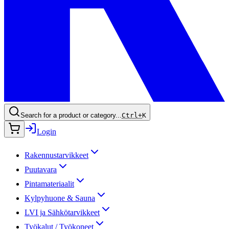
Search for a product or category...
Ctrl+
K
Login
Rakennustarvikkeet
Puutavara
Pintamateriaalit
Kylpyhuone & Sauna
LVI ja Sähkötarvikkeet
Työkalut / Työkoneet