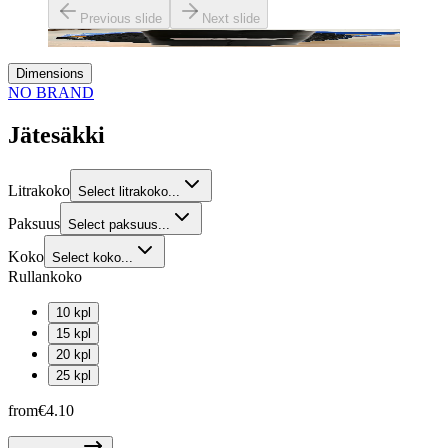
Previous slide
Next slide
Dimensions
NO BRAND
Jätesäkki
Litrakoko
Select litrakoko...
Paksuus
Select paksuus...
Koko
Select koko...
Rullankoko
10 kpl
15 kpl
20 kpl
25 kpl
from
€4.10