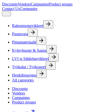
Discounts
Vendors
Campaigns
Product groups
Contact Us
Companies
Rakennustarvikkeet
Puutavara
Pintamateriaalit
Kylpyhuone & Sauna
LVI ja Sähkötarvikkeet
Työkalut / Työkoneet
Henkilösuojaus
All categories
Discounts
Vendors
Campaigns
Product groups