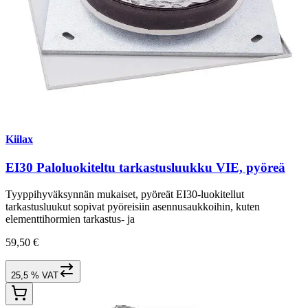
Kiilax
EI30 Paloluokiteltu tarkastusluukku VIE, pyöreä
Tyyppihyväksynnän mukaiset, pyöreät EI30-luokitellut
tarkastusluukut sopivat pyöreisiin asennusaukkoihin, kuten
elementtihormien tarkastus- ja
59,50 €
25,5 % VAT