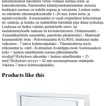
tarkastusluukun lukollinen versio voidaan asentaa seinä- ja
kattorakenteisiin. Patentoidun kiinnitysmekanismimme ansiosta
luukkujen asennus on todella nopeaa ja vaivatonta. Luukun runko
on mitoitettu rakennepaksuuksille 1–26 mm, kuten kerta- ja
tuplalevytykselle. Asennusaukko ei vaadi ympärilleen kehysrimoja
tai -rankoja, ja luukku on mahdollista kiinnittää jopa ilman työkaluja.
Luukussa on lisäksi valmius perinteiselle ruuvi- tai
naulakiinnitykselle rankaan tai kivirakenteeseen. Ominaisuudet: -
Ammattikäyttöön suunniteltu, patentoitu pikakiinnitys - Materiaali
kuumasinkitty teräs - Pulverimaalattu RAL9010, struktuuri matta
valkoinen - 7 mm:n kolmiosalpaluko - Tilaustuotteena myös
erikoismitat ja -värit - Kotimainen Avainlippu-tuote Asennusaukon
koko = luukun nimellismitta (sarana jälkimmäisellä
sivulla) Kehyksen ulkomitta = luukun nimellismitta + 25
mm Kehyksen syvyys = 42 mm asennuspinnasta sisäänpäin
Vakiona 7 mm:n kolmiosalpalukko.
Products like this