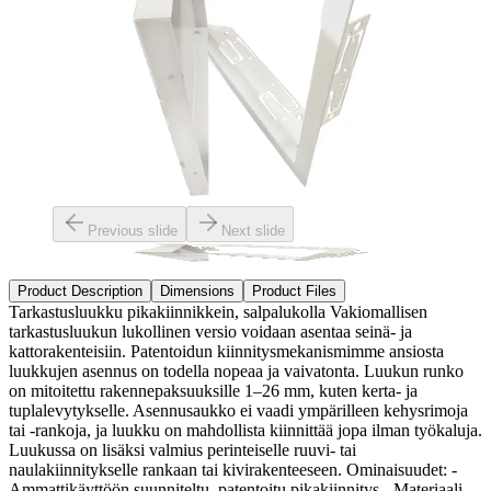
Previous slide
Next slide
Product Description
Dimensions
Product Files
Tarkastusluukku pikakiinnikkein, salpalukolla Vakiomallisen
tarkastusluukun lukollinen versio voidaan asentaa seinä- ja
kattorakenteisiin. Patentoidun kiinnitysmekanismimme ansiosta
luukkujen asennus on todella nopeaa ja vaivatonta. Luukun runko
on mitoitettu rakennepaksuuksille 1–26 mm, kuten kerta- ja
tuplalevytykselle. Asennusaukko ei vaadi ympärilleen kehysrimoja
tai -rankoja, ja luukku on mahdollista kiinnittää jopa ilman työkaluja.
Luukussa on lisäksi valmius perinteiselle ruuvi- tai
naulakiinnitykselle rankaan tai kivirakenteeseen. Ominaisuudet: -
Ammattikäyttöön suunniteltu, patentoitu pikakiinnitys - Materiaali