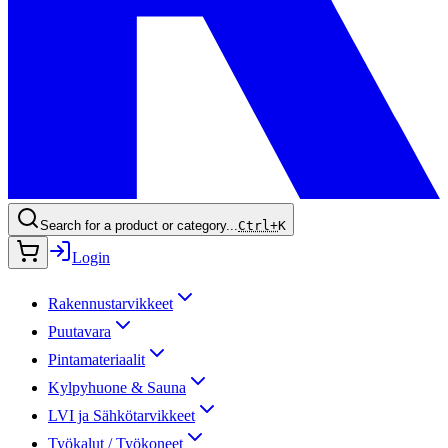
Search for a product or category...
Ctrl+
K
Login
Rakennustarvikkeet
Puutavara
Pintamateriaalit
Kylpyhuone & Sauna
LVI ja Sähkötarvikkeet
Työkalut / Työkoneet