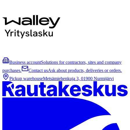
Business account
Solutions for contractors, sites and company
purchases.
Contact us
Ask about products, deliveries or orders.
Pickup warehouse
Metsämiehenkuja 3, 01900 Nurmijärvi