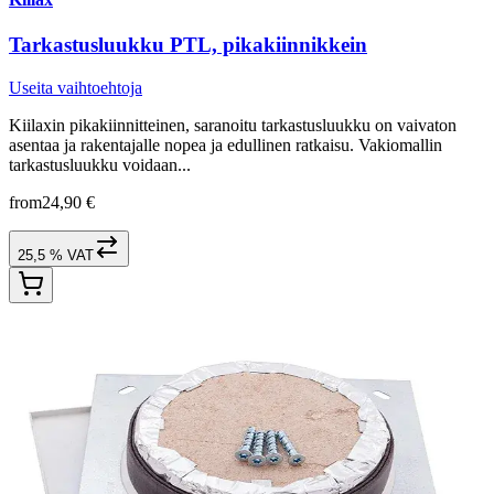
Tarkastusluukku PTL, pikakiinnikkein
Useita vaihtoehtoja
Kiilaxin pikakiinnitteinen, saranoitu tarkastusluukku on vaivaton
asentaa ja rakentajalle nopea ja edullinen ratkaisu. Vakiomallin
tarkastusluukku voidaan...
from
24,90 €
25,5 % VAT