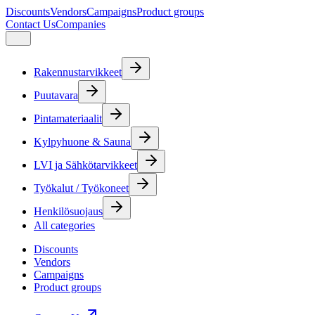
Discounts
Vendors
Campaigns
Product groups
Contact Us
Companies
Rakennustarvikkeet
Puutavara
Pintamateriaalit
Kylpyhuone & Sauna
LVI ja Sähkötarvikkeet
Työkalut / Työkoneet
Henkilösuojaus
All categories
Discounts
Vendors
Campaigns
Product groups