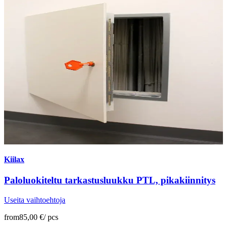
Kiilax
Paloluokiteltu tarkastusluukku PTL, pikakiinnitys
Useita vaihtoehtoja
from
85,00 €
/
pcs