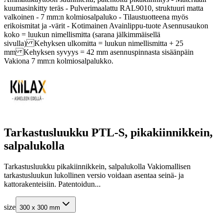
kuumasinkitty teräs - Pulverimaalattu RAL9010, struktuuri matta
valkoinen - 7 mm:n kolmiosalpaluko - Tilaustuotteena myös
erikoismitat ja -värit - Kotimainen Avainlippu-tuote Asennusaukon
koko = luukun nimellismitta (sarana jälkimmäisellä
sivulla) Kehyksen ulkomitta = luukun nimellismitta + 25
mm Kehyksen syvyys = 42 mm asennuspinnasta sisäänpäin
Vakiona 7 mm:n kolmiosalpalukko.
Tarkastusluukku PTL-S, pikakiinnikkein,
salpalukolla
Tarkastusluukku pikakiinnikkein, salpalukolla Vakiomallisen
tarkastusluukun lukollinen versio voidaan asentaa seinä- ja
kattorakenteisiin. Patentoidun...
size
300 x 300 mm