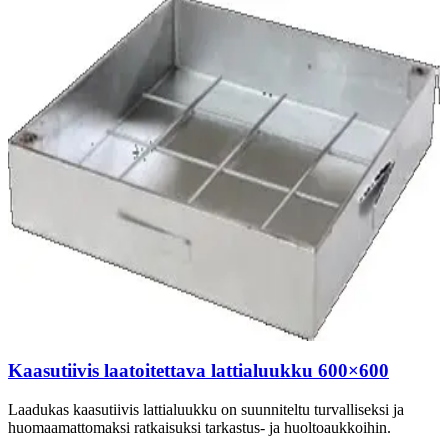
Kaasutiivis laatoitettava lattialuukku 600×600
Laadukas kaasutiivis lattialuukku on suunniteltu turvalliseksi ja
huomaamattomaksi ratkaisuksi tarkastus- ja huoltoaukkoihin.