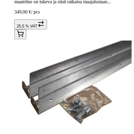
maateline on tukeva ja siisti ratkaisu maajalustaan...
349,00 €
/
pcs
25,5 % VAT