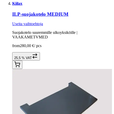
Kiilax
ILP-suojakotelo MEDIUM
Useita vaihtoehtoja
Suojakotelo suuremmille ulkoyksiköille |
VAAKAMETVMED
from
280,00 €
/
pcs
25,5 % VAT