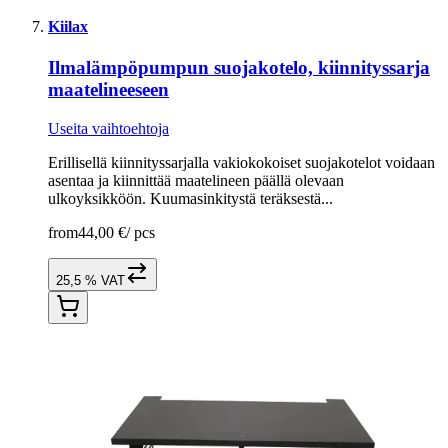
Kiilax
Ilmalämpöpumpun suojakotelo, kiinnityssarja
maatelineeseen
Useita vaihtoehtoja
Erillisellä kiinnityssarjalla vakiokokoiset suojakotelot voidaan
asentaa ja kiinnittää maatelineen päällä olevaan
ulkoyksikköön. Kuumasinkitystä teräksestä...
from
44,00 €
/
pcs
25,5 % VAT