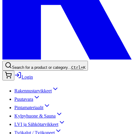
Search for a product or category...
Ctrl+
K
Login
Rakennustarvikkeet
Puutavara
Pintamateriaalit
Kylpyhuone & Sauna
LVI ja Sähkötarvikkeet
Työkalut / Työkoneet