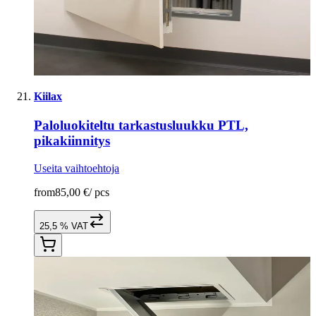
Kiilax
Paloluokiteltu tarkastusluukku PTL,
pikakiinnitys
Useita vaihtoehtoja
from
85,00 €
/
pcs
25,5 % VAT