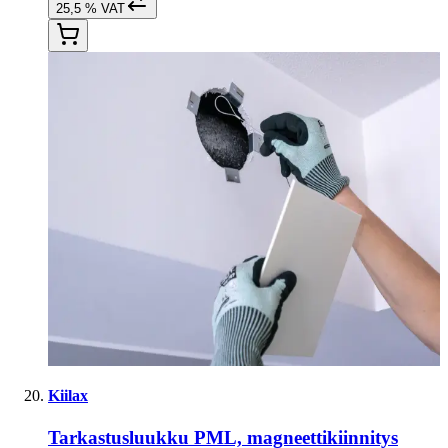
25,5 % VAT
Kiilax
Tarkastusluukku PML, magneettikiinnitys