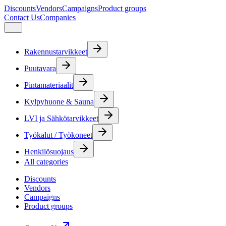
Discounts
Vendors
Campaigns
Product groups
Contact Us
Companies
Rakennustarvikkeet
Puutavara
Pintamateriaalit
Kylpyhuone & Sauna
LVI ja Sähkötarvikkeet
Työkalut / Työkoneet
Henkilösuojaus
All categories
Discounts
Vendors
Campaigns
Product groups