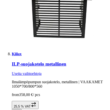
Kiilax
ILP-suojakotelo metallinen
Useita vaihtoehtoja
Ilmalämpöpumpun suojakotelo, metallinen | VAAKAMET
1050*700/800*560
from
358,00 €
/
pcs
25,5 % VAT