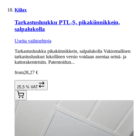
Kiilax
Tarkastusluukku PTL-S, pikakiinnikkein,
salpalukolla
Useita vaihtoehtoja
Tarkastusluukku pikakiinnikkein, salpalukolla Vakiomallisen
tarkastusluukun lukollinen versio voidaan asentaa seinä- ja
kattorakenteisiin. Patentoidun...
from
28,27 €
25,5 % VAT