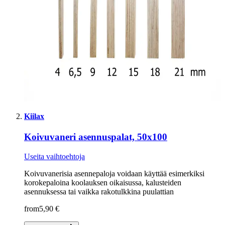
Kiilax
Koivuvaneri asennuspalat, 50x100
Useita vaihtoehtoja
Koivuvanerisia asennepaloja voidaan käyttää esimerkiksi
korokepaloina koolauksen oikaisussa, kalusteiden
asennuksessa tai vaikka rakotulkkina puulattian
from
5,90 €