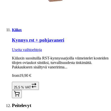
Kiilax
Kynnys rst + pohjavaneri
Useita vaihtoehtoja
Kiilaxin suosituilla RST-kynnyssarjoilla viimeistelet kosteiden
tilojen oviaukot siistiksi, turvallisuudesta tinkimättä.
Pakkaukseen sisältyvä vaneririma...
from
19,90 €
25,5 % VAT
Peitelevyt