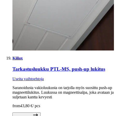
Kiilax
Tarkastusluukku PTL-MS, push-up lukitus
Useita vaihtoehtoja
Saranoidusta vakioluukusta on tarjolla myös suosittu push-up
magneettilukitus. Luukussa on magneettisalpa, joka avataan ja
suljetaan kantta kevyesti
from
43,80 €
/
pcs