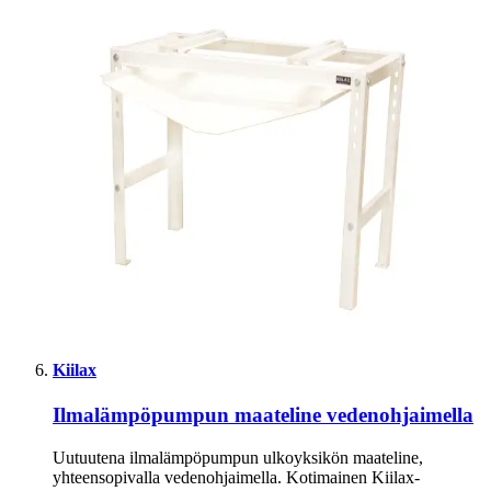
Kiilax
Ilmalämpöpumpun maateline vedenohjaimella
Uutuutena ilmalämpöpumpun ulkoyksikön maateline,
yhteensopivalla vedenohjaimella. Kotimainen Kiilax-