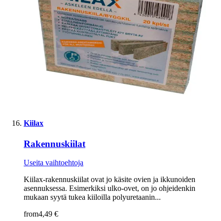
Kiilax
Rakennuskiilat
Useita vaihtoehtoja
Kiilax-rakennuskiilat ovat jo käsite ovien ja ikkunoiden
asennuksessa. Esimerkiksi ulko-ovet, on jo ohjeidenkin
mukaan syytä tukea kiiloilla polyuretaanin...
from
4,49 €