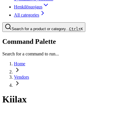
Henkilösuojaus
All categories
Search for a product or category...
Ctrl+
K
Command Palette
Search for a command to run...
Home
Vendors
Kiilax