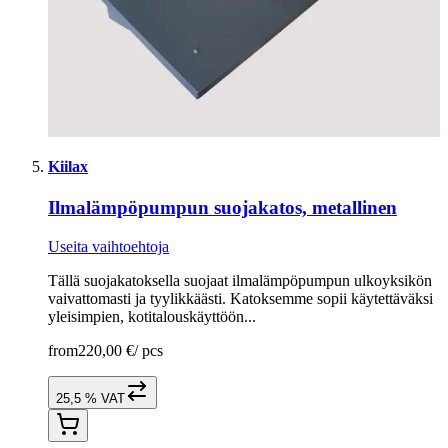
Kiilax
Ilmalämpöpumpun suojakatos, metallinen
Useita vaihtoehtoja
Tällä suojakatoksella suojaat ilmalämpöpumpun ulkoyksikön
vaivattomasti ja tyylikkäästi. Katoksemme sopii käytettäväksi
yleisimpien, kotitalouskäyttöön...
from
220,00 €
/
pcs
25,5 % VAT