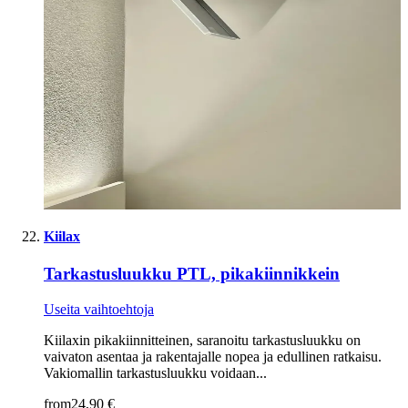
Kiilax
Tarkastusluukku PTL, pikakiinnikkein
Useita vaihtoehtoja
Kiilaxin pikakiinnitteinen, saranoitu tarkastusluukku on
vaivaton asentaa ja rakentajalle nopea ja edullinen ratkaisu.
Vakiomallin tarkastusluukku voidaan...
from
24,90 €