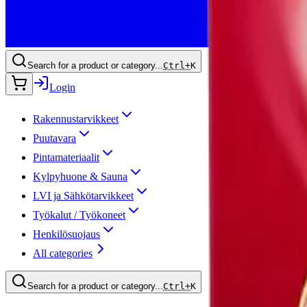
Search for a product or category...
Ctrl+
K
Login
Rakennustarvikkeet
Puutavara
Pintamateriaalit
Kylpyhuone & Sauna
LVI ja Sähkötarvikkeet
Työkalut / Työkoneet
Henkilösuojaus
All categories
Search for a product or category...
Ctrl+
K