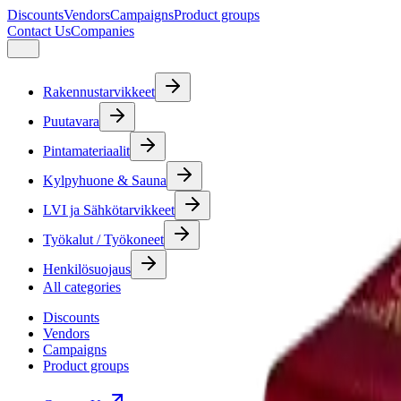
Discounts
Vendors
Campaigns
Product groups
Contact Us
Companies
Rakennustarvikkeet
Puutavara
Pintamateriaalit
Kylpyhuone & Sauna
LVI ja Sähkötarvikkeet
Työkalut / Työkoneet
Henkilösuojaus
All categories
Discounts
Vendors
Campaigns
Product groups