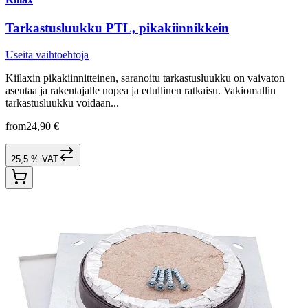
Tarkastusluukku PTL, pikakiinnikkein
Useita vaihtoehtoja
Kiilaxin pikakiinnitteinen, saranoitu tarkastusluukku on vaivaton
asentaa ja rakentajalle nopea ja edullinen ratkaisu. Vakiomallin
tarkastusluukku voidaan...
from
24,90 €
25,5 % VAT