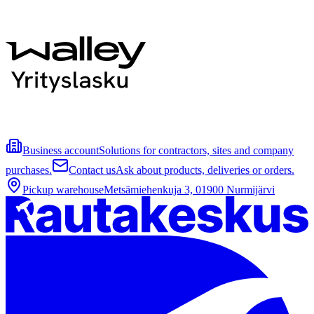
Business account
Solutions for contractors, sites and company
purchases.
Contact us
Ask about products, deliveries or orders.
Pickup warehouse
Metsämiehenkuja 3, 01900 Nurmijärvi