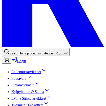
Search for a product or category...
Ctrl+
K
Login
Rakennustarvikkeet
Puutavara
Pintamateriaalit
Kylpyhuone & Sauna
LVI ja Sähkötarvikkeet
Työkalut / Työkoneet