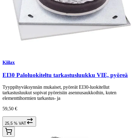
Kiilax
EI30 Paloluokiteltu tarkastusluukku VIE, pyöreä
Tyyppihyväksynnän mukaiset, pyöreät EI30-luokitellut
tarkastusluukut sopivat pyöreisiin asennusaukkoihin, kuten
elementtihormien tarkastus- ja
59,50 €
25,5 % VAT