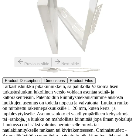
Previous slide
Next slide
Product Description
Dimensions
Product Files
Tarkastusluukku pikakiinnikkein, salpalukolla Vakiomallisen
tarkastusluukun lukollinen versio voidaan asentaa seinä- ja
kattorakenteisiin. Patentoidun kiinnitysmekanismimme ansiosta
luukkujen asennus on todella nopeaa ja vaivatonta. Luukun runko
on mitoitettu rakennepaksuuksille 1–26 mm, kuten kerta- ja
tuplalevytykselle. Asennusaukko ei vaadi ympärilleen kehysrimoja
tai -rankoja, ja luukku on mahdollista kiinnittää jopa ilman työkaluja.
Luukussa on lisäksi valmius perinteiselle ruuvi- tai
naulakiinnitykselle rankaan tai kivirakenteeseen. Ominaisuudet: -
Ammattikäyttöön suunniteltu, patentoitu pikakiinnitys - Materiaali