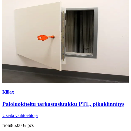
Kiilax
Paloluokiteltu tarkastusluukku PTL, pikakiinnitys
Useita vaihtoehtoja
from
85,00 €
/
pcs