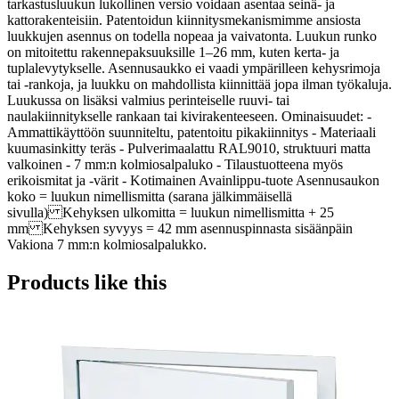
tarkastusluukun lukollinen versio voidaan asentaa seinä- ja
kattorakenteisiin. Patentoidun kiinnitysmekanismimme ansiosta
luukkujen asennus on todella nopeaa ja vaivatonta. Luukun runko
on mitoitettu rakennepaksuuksille 1–26 mm, kuten kerta- ja
tuplalevytykselle. Asennusaukko ei vaadi ympärilleen kehysrimoja
tai -rankoja, ja luukku on mahdollista kiinnittää jopa ilman työkaluja.
Luukussa on lisäksi valmius perinteiselle ruuvi- tai
naulakiinnitykselle rankaan tai kivirakenteeseen. Ominaisuudet: -
Ammattikäyttöön suunniteltu, patentoitu pikakiinnitys - Materiaali
kuumasinkitty teräs - Pulverimaalattu RAL9010, struktuuri matta
valkoinen - 7 mm:n kolmiosalpaluko - Tilaustuotteena myös
erikoismitat ja -värit - Kotimainen Avainlippu-tuote Asennusaukon
koko = luukun nimellismitta (sarana jälkimmäisellä
sivulla) Kehyksen ulkomitta = luukun nimellismitta + 25
mm Kehyksen syvyys = 42 mm asennuspinnasta sisäänpäin
Vakiona 7 mm:n kolmiosalpalukko.
Products like this