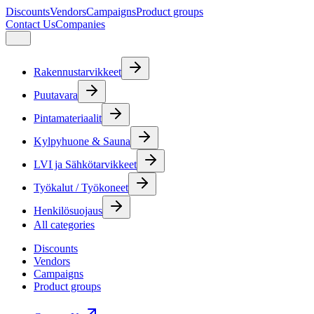
Discounts
Vendors
Campaigns
Product groups
Contact Us
Companies
Rakennustarvikkeet
Puutavara
Pintamateriaalit
Kylpyhuone & Sauna
LVI ja Sähkötarvikkeet
Työkalut / Työkoneet
Henkilösuojaus
All categories
Discounts
Vendors
Campaigns
Product groups