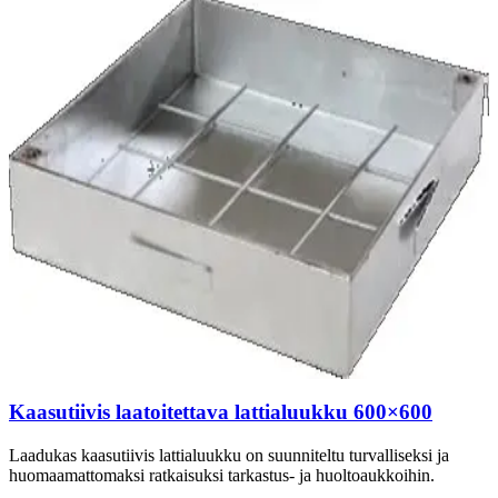
Kaasutiivis laatoitettava lattialuukku 600×600
Laadukas kaasutiivis lattialuukku on suunniteltu turvalliseksi ja
huomaamattomaksi ratkaisuksi tarkastus- ja huoltoaukkoihin.