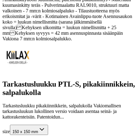
kuumasinkitty teräs - Pulverimaalattu RAL9010, struktuuri matta
valkoinen - 7 mm:n kolmiosalpaluko - Tilaustuotteena myös
erikoismitat ja -värit - Kotimainen Avainlippu-tuote Asennusaukon
koko = luukun nimellismitta (sarana jälkimmäisellä
sivulla) Kehyksen ulkomitta = luukun nimellismitta + 25
mm Kehyksen syvyys = 42 mm asennuspinnasta sisäänpäin
Vakiona 7 mm:n kolmiosalpalukko.
Tarkastusluukku PTL-S, pikakiinnikkein,
salpalukolla
Tarkastusluukku pikakiinnikkein, salpalukolla Vakiomallisen
tarkastusluukun lukollinen versio voidaan asentaa seinä- ja
kattorakenteisiin. Patentoidun...
size
150 x 150 mm