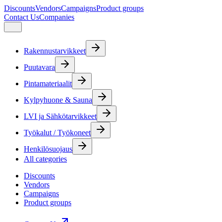
Discounts
Vendors
Campaigns
Product groups
Contact Us
Companies
Rakennustarvikkeet
Puutavara
Pintamateriaalit
Kylpyhuone & Sauna
LVI ja Sähkötarvikkeet
Työkalut / Työkoneet
Henkilösuojaus
All categories
Discounts
Vendors
Campaigns
Product groups