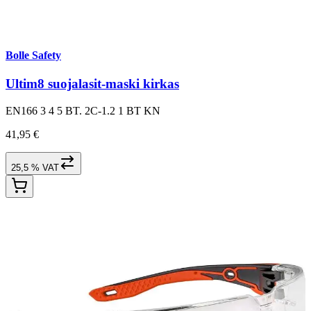
Bolle Safety
Ultim8 suojalasit-maski kirkas
EN166 3 4 5 BT. 2C-1.2 1 BT KN
41,95 €
25,5 % VAT