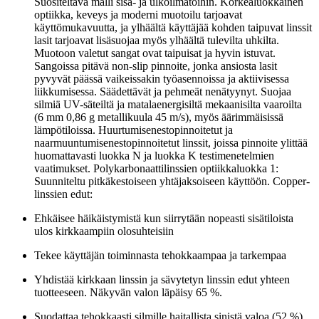
Suositeltava malli sisä- ja ulkoilmatöihin. Korkealuokkainen
optiikka, keveys ja moderni muotoilu tarjoavat
käyttömukavuutta, ja ylhäältä käyttäjää kohden taipuvat linssit
lasit tarjoavat lisäsuojaa myös ylhäältä tulevilta uhkilta.
Muotoon valetut sangat ovat taipuisat ja hyvin istuvat.
Sangoissa pitävä non-slip pinnoite, jonka ansiosta lasit
pyvyvät päässä vaikeissakin työasennoissa ja aktiivisessa
liikkumisessa. Säädettävät ja pehmeät nenätyynyt. Suojaa
silmiä UV-säteiltä ja matalaenergisiltä mekaanisilta vaaroilta
(6 mm 0,86 g metallikuula 45 m/s), myös äärimmäisissä
lämpötiloissa. Huurtumisenestopinnoitetut ja
naarmuuntumisenestopinnoitetut linssit, joissa pinnoite ylittää
huomattavasti luokka N ja luokka K testimenetelmien
vaatimukset. Polykarbonaattilinssien optiikkaluokka 1:
Suunniteltu pitkäkestoiseen yhtäjaksoiseen käyttöön. Copper-
linssien edut:
Ehkäisee häikäistymistä kun siirrytään nopeasti sisätiloista
ulos kirkkaampiin olosuhteisiin
Tekee käyttäjän toiminnasta tehokkaampaa ja tarkempaa
Yhdistää kirkkaan linssin ja sävytetyn linssin edut yhteen
tuotteeseen. Näkyvän valon läpäisy 65 %.
Suodattaa tehokkaasti silmille haitallista sinistä valoa (52 %)