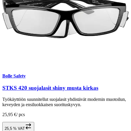
Bolle Safety
STKS 420 suojalasit shiny musta kirkas
Työkäyttöön suunnitellut suojalasit yhdistävät modernin muotoilun,
keveyden ja ensiluokkaisen suorituskyvyn.
25,95 €
/
pcs
25,5 % VAT