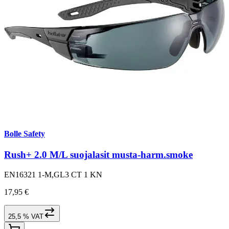
Bolle Safety
Rush+ 2.0 M/L suojalasit musta-harm.smoke
EN16321 1-M,GL3 CT 1 KN
17,95 €
25,5 % VAT