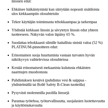
linssien edut:
Ehkäisee häikäistymistä kun siirrytään nopeasti sisätiloista
ulos kirkkaampiin olosuhteisiin
Tekee käyttäjän toiminnasta tehokkaampaa ja tarkempaa
Yhdistää kirkkaan linssin ja sävytetyn linssin edut yhteen
tuotteeseen. Näkyvän valon läpäisy 65 %.
Suodattaa tehokkaasti silmille haitallista sinistä valoa (52 %)
PLATINUM-pinnoitteen edut:
Erinomainen suoja huurtumista vastaan turvaten hyvän
näkökyvyn vaihtelevissa olosuhteissa
Kestää erinomaisesti mekaanista kulutusta ehkäisten
naarmujen muodostusta
Puhdistuksen kestävä (puhdistus vesi & saippua -
yhdistelmällä tai Bollé Safety B-Clean tuotteilla)
Pysyvästi molemmilla puolilla linssejä
Parantaa työtehoa, työturvallisuutta, suojalasien luotettavuutta
ja käyttömukavuutta