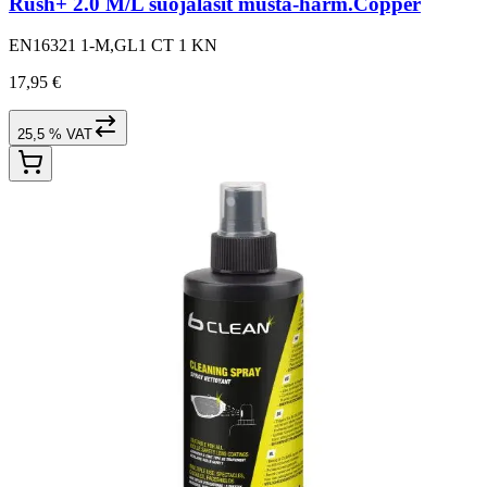
Rush+ 2.0 M/L suojalasit musta-harm.Copper
EN16321 1-M,GL1 CT 1 KN
17,95 €
25,5 % VAT