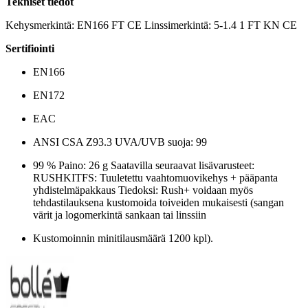
Tekniset tiedot
Kehysmerkintä: EN166 FT CE Linssimerkintä: 5-1.4 1 FT KN CE
Sertifiointi
EN166
EN172
EAC
ANSI CSA Z93.3 UVA/UVB suoja: 99
99 % Paino: 26 g Saatavilla seuraavat lisävarusteet:
RUSHKITFS: Tuuletettu vaahtomuovikehys + pääpanta
yhdistelmäpakkaus Tiedoksi: Rush+ voidaan myös
tehdastilauksena kustomoida toiveiden mukaisesti (sangan
värit ja logomerkintä sankaan tai linssiin
Kustomoinnin minitilausmäärä 1200 kpl).