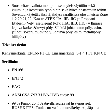
Suositeltava valinta monipuoliseen yleiskäyttöön sekä
kuumiin ja kosteisiin työoloihin sekä hikeä nostattaviin töihin
Soveltuu käytettäväksi räjähdysvaarallisissa olosuhteissa Zone
1,2,20,21,22: Kaasu: ATEX IIA, IIB, IIC (= Propaani.
Etyleeni- Vety, asetyleeni) Pöly: IIIA, IIIB, IIIC (= Ilmassa
leijuva karkea&kevyt pöly. Sähköä johtamaton pöly, esim.
jauhot, sokeri, muovipöly. Johtava pöly, esim. metallipöly,
hiilipöly)
Tekniset tiedot
Kehysmerkintä: EN166 FT CE Linssimerkintä: 5-1.4 1 FT KN CE
Sertifiointi
EN166
EN172
EAC
ANSI CSA Z93.3 UVA/UVB suoja: 99
99 % Paino: 26 g Saatavilla seuraavat lisävarusteet:
RUSHKITFS: Tuuletettu vaahtomuovikehys + pääpanta