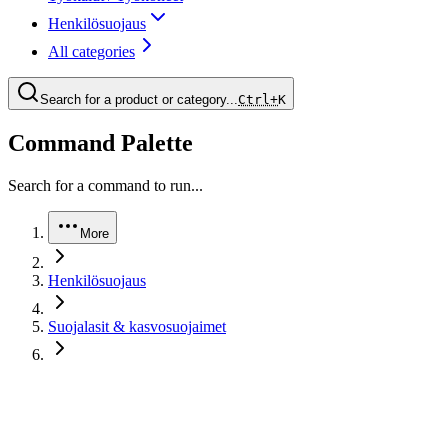
Henkilösuojaus
All categories
Search for a product or category...
Ctrl+
K
Command Palette
Search for a command to run...
More
Henkilösuojaus
Suojalasit & kasvosuojaimet