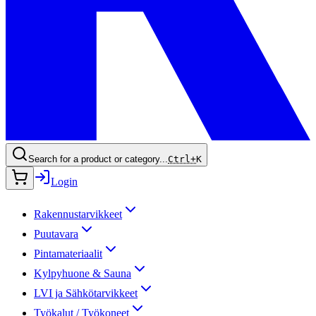
Search for a product or category...
Ctrl+
K
Login
Rakennustarvikkeet
Puutavara
Pintamateriaalit
Kylpyhuone & Sauna
LVI ja Sähkötarvikkeet
Työkalut / Työkoneet