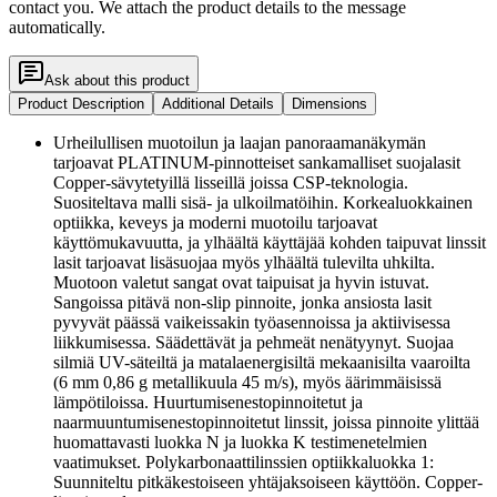
contact you. We attach the product details to the message
automatically.
Ask about this product
Product Description
Additional Details
Dimensions
Urheilullisen muotoilun ja laajan panoraamanäkymän
tarjoavat PLATINUM-pinnotteiset sankamalliset suojalasit
Copper-sävytetyillä lisseillä joissa CSP-teknologia.
Suositeltava malli sisä- ja ulkoilmatöihin. Korkealuokkainen
optiikka, keveys ja moderni muotoilu tarjoavat
käyttömukavuutta, ja ylhäältä käyttäjää kohden taipuvat linssit
lasit tarjoavat lisäsuojaa myös ylhäältä tulevilta uhkilta.
Muotoon valetut sangat ovat taipuisat ja hyvin istuvat.
Sangoissa pitävä non-slip pinnoite, jonka ansiosta lasit
pyvyvät päässä vaikeissakin työasennoissa ja aktiivisessa
liikkumisessa. Säädettävät ja pehmeät nenätyynyt. Suojaa
silmiä UV-säteiltä ja matalaenergisiltä mekaanisilta vaaroilta
(6 mm 0,86 g metallikuula 45 m/s), myös äärimmäisissä
lämpötiloissa. Huurtumisenestopinnoitetut ja
naarmuuntumisenestopinnoitetut linssit, joissa pinnoite ylittää
huomattavasti luokka N ja luokka K testimenetelmien
vaatimukset. Polykarbonaattilinssien optiikkaluokka 1:
Suunniteltu pitkäkestoiseen yhtäjaksoiseen käyttöön. Copper-