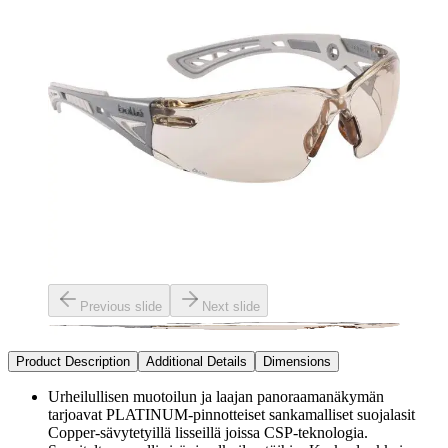
Previous slide
Next slide
Product Description
Additional Details
Dimensions
Urheilullisen muotoilun ja laajan panoraamanäkymän
tarjoavat PLATINUM-pinnotteiset sankamalliset suojalasit
Copper-sävytetyillä lisseillä joissa CSP-teknologia.