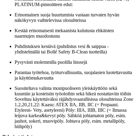
PLATINUM-pinnoitteen edut:
Erinomainen suoja huurtumista vastaan turvaten hyvän
näkökyvyn vaihtelevissa olosuhteissa
Kestää erinomaisesti mekaanista kulutusta ehkäisten
naarmujen muodostusta
Puhdistuksen kestävä (puhdistus vesi & saippua -
yhdistelmällä tai Bollé Safety B-Clean tuotteilla)
Pysyvästi molemmilla puolilla linssejä
Parantaa työtehoa, työturvallisuutta, suojalasien luotettavuutta
ja käyttömukavuutta
Suositeltava valinta monipuoliseen yleiskäyttöön sekä
kuumiin ja kosteisiin työoloihin sekä hikeä nostattaviin töihin
Soveltuu käytettäväksi räjähdysvaarallisissa olosuhteissa Zone
1,2,20,21,22: Kaasu: ATEX IIA, IIB, IIC (= Propaani.
Etyleeni- Vety, asetyleeni) Pöly: IIIA, IIIB, IIIC (= Ilmassa
leijuva karkea&kevyt pöly. Sähköä johtamaton pöly, esim.
jauhot, sokeri, muovipöly. Johtava pöly, esim. metallipöly,
hiilipöly)