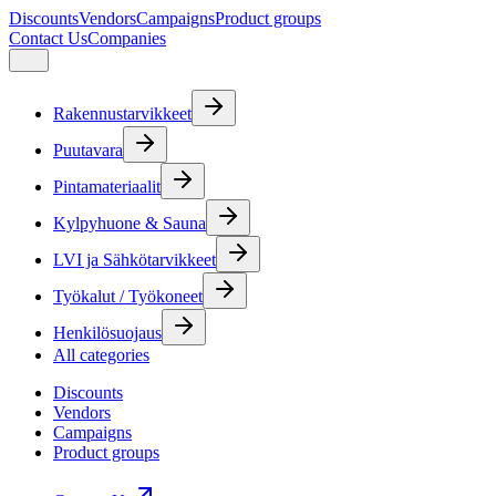
Discounts
Vendors
Campaigns
Product groups
Contact Us
Companies
Rakennustarvikkeet
Puutavara
Pintamateriaalit
Kylpyhuone & Sauna
LVI ja Sähkötarvikkeet
Työkalut / Työkoneet
Henkilösuojaus
All categories
Discounts
Vendors
Campaigns
Product groups