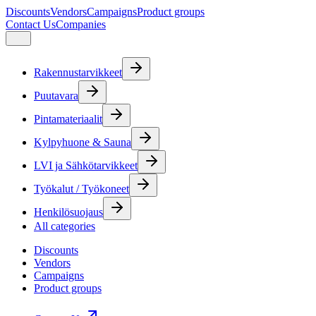
Discounts
Vendors
Campaigns
Product groups
Contact Us
Companies
Rakennustarvikkeet
Puutavara
Pintamateriaalit
Kylpyhuone & Sauna
LVI ja Sähkötarvikkeet
Työkalut / Työkoneet
Henkilösuojaus
All categories
Discounts
Vendors
Campaigns
Product groups