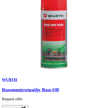
WURTH
Ruosteenirrotusöljy Rost-Off
Request offer