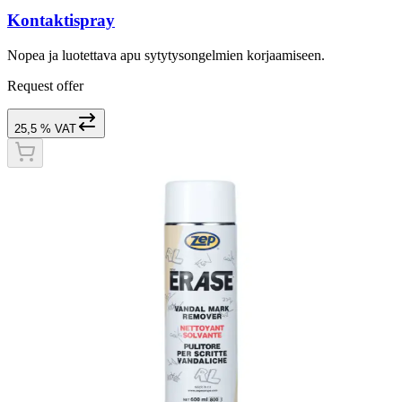
Kontaktispray
Nopea ja luotettava apu sytytysongelmien korjaamiseen.
Request offer
25,5 % VAT