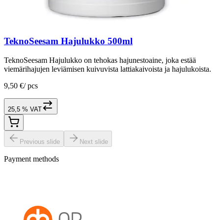
TeknoSeesam Hajulukko 500ml
TeknoSeesam Hajulukko on tehokas hajunestoaine, joka estää
viemärihajujen leviämisen kuivuvista lattiakaivoista ja hajulukoista.
9,50 €
/
pcs
25,5 % VAT
Previous slide
Next slide
Payment methods