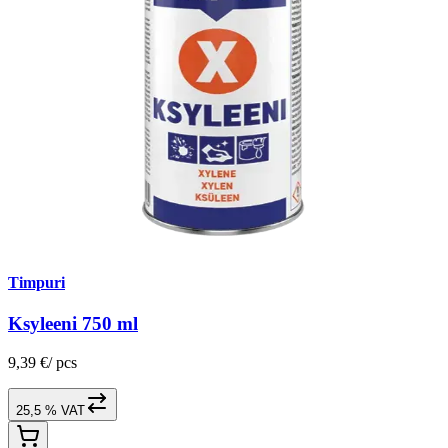
Timpuri
Ksyleeni 750 ml
9,39 €
/
pcs
25,5 % VAT