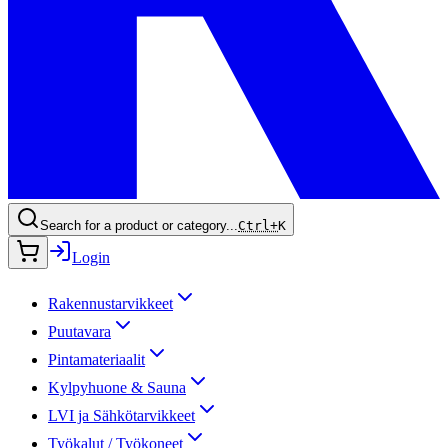
Search for a product or category...
Ctrl+
K
Login
Rakennustarvikkeet
Puutavara
Pintamateriaalit
Kylpyhuone & Sauna
LVI ja Sähkötarvikkeet
Työkalut / Työkoneet