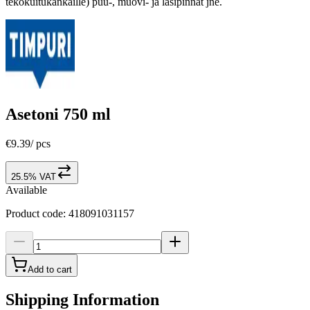
tekokuitukankaille) puu-, muovi- ja lasipinnat jne.
Asetoni 750 ml
€9.39
/
pcs
25.5% VAT
Available
Product code
:
418091031157
Add to cart
Shipping Information