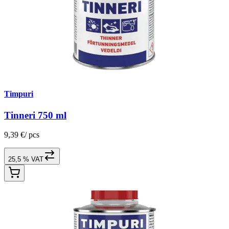
Timpuri
Tinneri 750 ml
9,39 €
/
pcs
25,5 % VAT