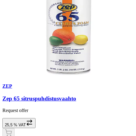
ZEP
Zep 65 sitruspuhdistusvaahto
Request offer
25,5 % VAT