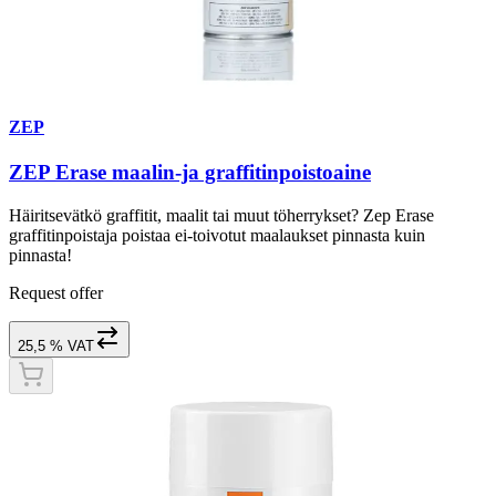
ZEP
ZEP Erase maalin-ja graffitinpoistoaine
Häiritsevätkö graffitit, maalit tai muut töherrykset? Zep Erase
graffitinpoistaja poistaa ei-toivotut maalaukset pinnasta kuin
pinnasta!
Request offer
25,5 % VAT