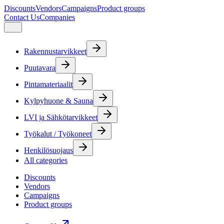
Discounts
Vendors
Campaigns
Product groups
Contact Us
Companies
Rakennustarvikkeet
Puutavara
Pintamateriaalit
Kylpyhuone & Sauna
LVI ja Sähkötarvikkeet
Työkalut / Työkoneet
Henkilösuojaus
All categories
Discounts
Vendors
Campaigns
Product groups