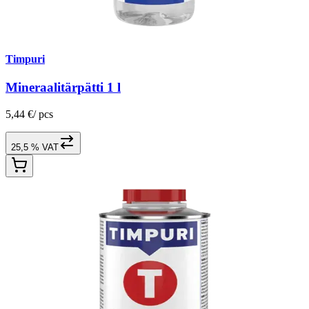
Timpuri
Mineraalitärpätti 1 l
5,44 €
/
pcs
25,5 % VAT