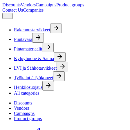
Discounts
Vendors
Campaigns
Product groups
Contact Us
Companies
Rakennustarvikkeet
Puutavara
Pintamateriaalit
Kylpyhuone & Sauna
LVI ja Sähkötarvikkeet
Työkalut / Työkoneet
Henkilösuojaus
All categories
Discounts
Vendors
Campaigns
Product groups