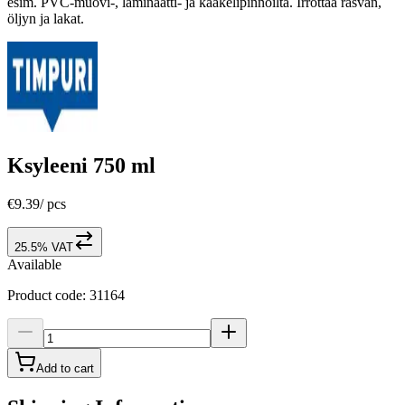
esim. PVC-muovi-, laminaatti- ja kaakelipinnoilta. Irrottaa rasvan,
öljyn ja lakat.
Ksyleeni 750 ml
€9.39
/
pcs
25.5% VAT
Available
Product code
:
31164
Add to cart