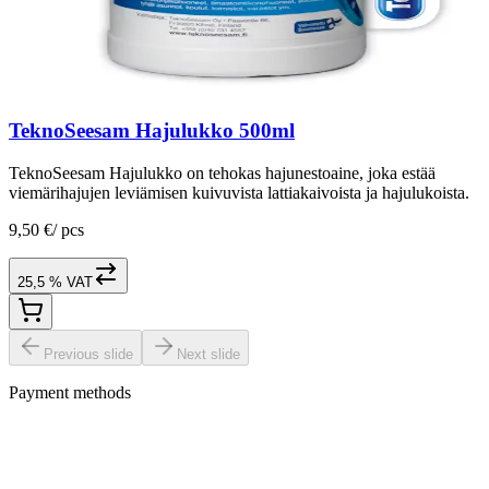
TeknoSeesam Hajulukko 500ml
TeknoSeesam Hajulukko on tehokas hajunestoaine, joka estää
viemärihajujen leviämisen kuivuvista lattiakaivoista ja hajulukoista.
9,50 €
/
pcs
25,5 % VAT
Previous slide
Next slide
Payment methods