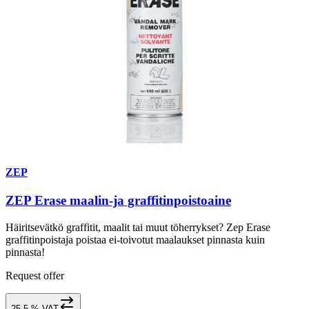
ZEP
ZEP Erase maalin-ja graffitinpoistoaine
Häiritsevätkö graffitit, maalit tai muut töherrykset? Zep Erase
graffitinpoistaja poistaa ei-toivotut maalaukset pinnasta kuin
pinnasta!
Request offer
25,5 % VAT