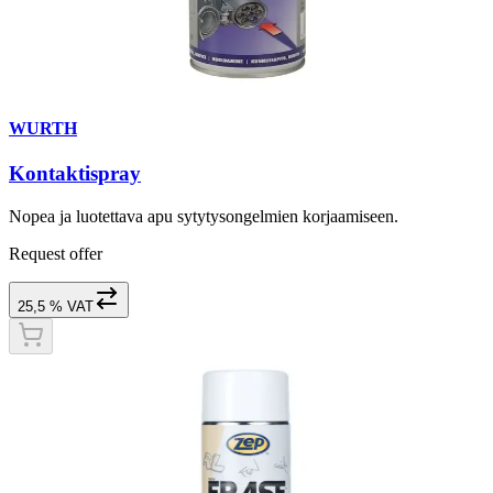
WURTH
Kontaktispray
Nopea ja luotettava apu sytytysongelmien korjaamiseen.
Request offer
25,5 % VAT