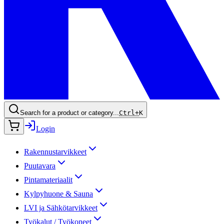
Search for a product or category...
Ctrl+
K
Login
Rakennustarvikkeet
Puutavara
Pintamateriaalit
Kylpyhuone & Sauna
LVI ja Sähkötarvikkeet
Työkalut / Työkoneet