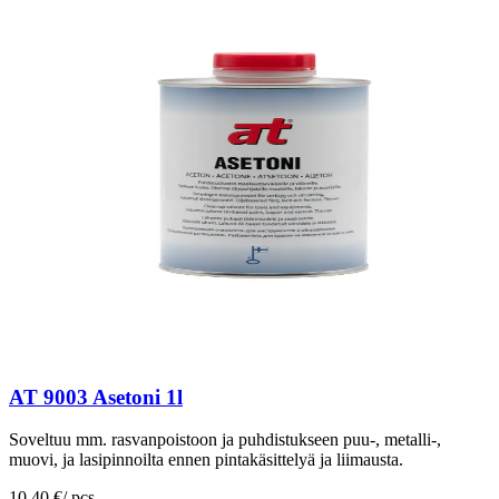
AT 9003 Asetoni 1l
Soveltuu mm. rasvanpoistoon ja puhdistukseen puu-, metalli-,
muovi, ja lasipinnoilta ennen pintakäsittelyä ja liimausta.
10,40 €
/
pcs