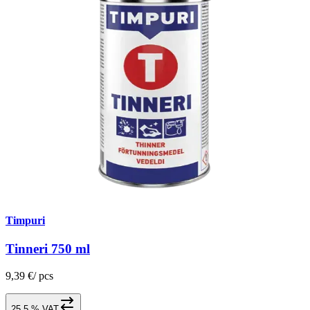
Timpuri
Tinneri 750 ml
9,39 €
/
pcs
25,5 % VAT