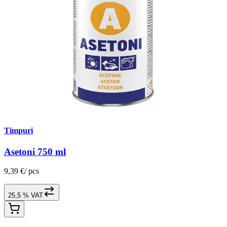
Timpuri
Asetoni 750 ml
9,39 €
/
pcs
25,5 % VAT