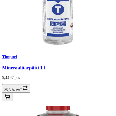
Timpuri
Mineraalitärpätti 1 l
5,44 €
/
pcs
25,5 % VAT