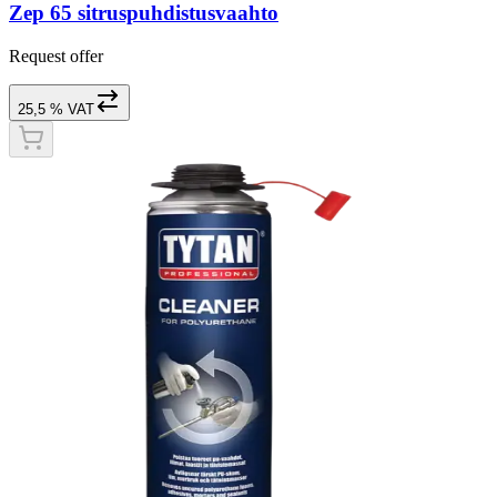
Zep 65 sitruspuhdistusvaahto
Request offer
25,5 % VAT