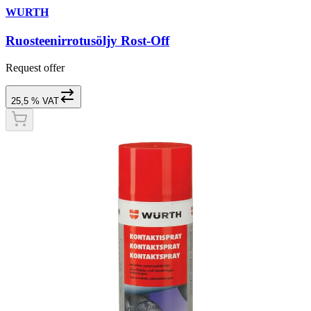
WURTH
Ruosteenirrotusöljy Rost-Off
Request offer
25,5 % VAT