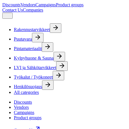
Discounts
Vendors
Campaigns
Product groups
Contact Us
Companies
Rakennustarvikkeet
Puutavara
Pintamateriaalit
Kylpyhuone & Sauna
LVI ja Sähkötarvikkeet
Työkalut / Työkoneet
Henkilösuojaus
All categories
Discounts
Vendors
Campaigns
Product groups