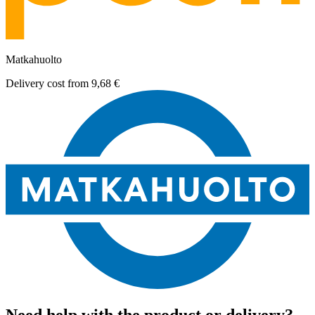
Matkahuolto
Delivery cost from
9,68 €
Need help with the product or delivery?