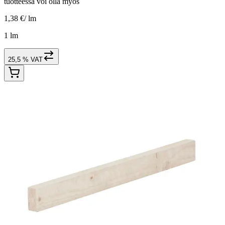
tuotteessa voi olla myös
1,38 €
/
lm
1 lm
25,5 % VAT