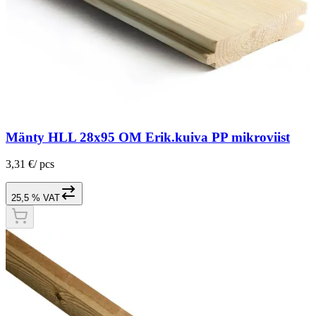
Mänty HLL 28x95 OM Erik.kuiva PP mikroviist
3,31 €
/
pcs
25,5 % VAT