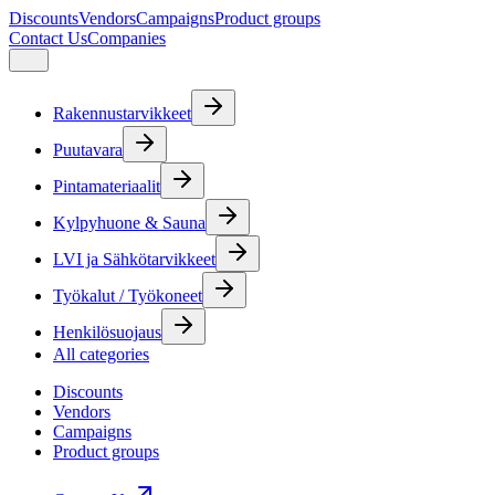
Discounts
Vendors
Campaigns
Product groups
Contact Us
Companies
Rakennustarvikkeet
Puutavara
Pintamateriaalit
Kylpyhuone & Sauna
LVI ja Sähkötarvikkeet
Työkalut / Työkoneet
Henkilösuojaus
All categories
Discounts
Vendors
Campaigns
Product groups