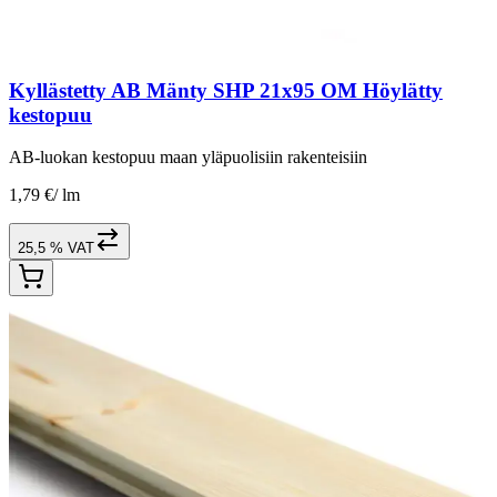
Kyllästetty AB Mänty SHP 21x95 OM Höylätty
kestopuu
AB-luokan kestopuu maan yläpuolisiin rakenteisiin
1,79 €
/
lm
25,5 % VAT