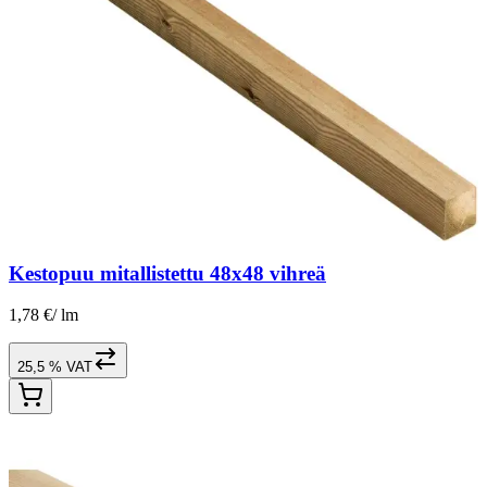
Kestopuu mitallistettu 48x48 vihreä
1,78 €
/
lm
25,5 % VAT