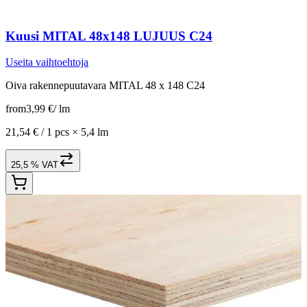
Kuusi MITAL 48x148 LUJUUS C24
Useita vaihtoehtoja
Oiva rakennepuutavara MITAL 48 x 148 C24
from
3,99 €
/
lm
21,54 € /
1 pcs
×
5,4 lm
25,5 % VAT