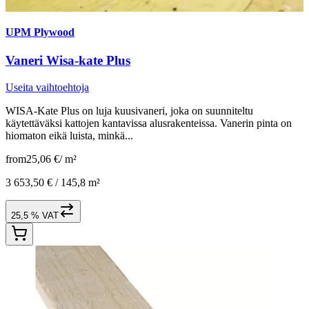
UPM Plywood
Vaneri Wisa-kate Plus
Useita vaihtoehtoja
WISA-Kate Plus on luja kuusivaneri, joka on suunniteltu
käytettäväksi kattojen kantavissa alusrakenteissa. Vanerin pinta on
hiomaton eikä luista, minkä...
from
25,06 €
/
m²
3 653,50 € /
145,8 m²
25,5 % VAT