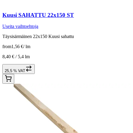
Kuusi SAHATTU 22x150 ST
Useita vaihtoehtoja
Täysisärmäinen 22x150 Kuusi sahattu
from
1,56 €
/
lm
8,40 € /
5,4 lm
25,5 % VAT