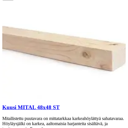
Kuusi MITAL 48x48 ST
Mitallistettu puutavara on mittatarkkaa karkeahöylättyä sahatavaraa.
Höyläysjälki on karkea, aaltomaisia harjanteita sisältävä, ja