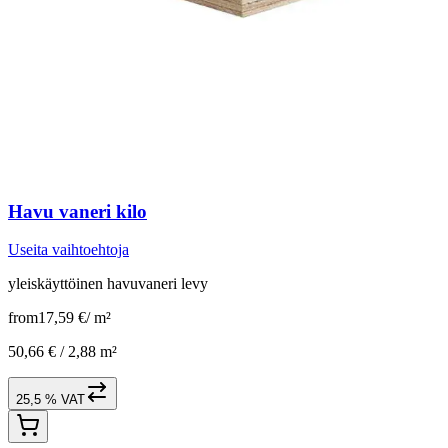
Havu vaneri kilo
Useita vaihtoehtoja
yleiskäyttöinen havuvaneri levy
from
17,59 €
/
m²
50,66 € /
2,88 m²
25,5 % VAT