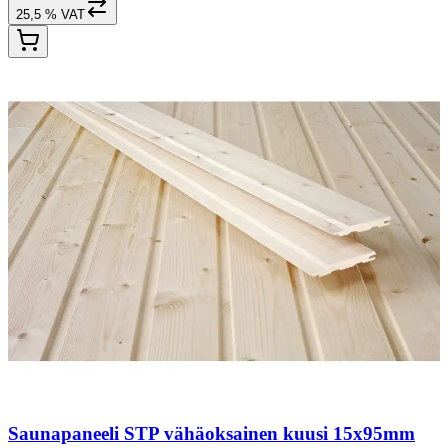
25,5 % VAT
Saunapaneeli STP vähäoksainen kuusi 15x95mm