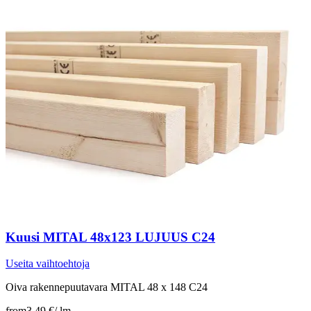
Kuusi MITAL 48x123 LUJUUS C24
Useita vaihtoehtoja
Oiva rakennepuutavara MITAL 48 x 148 C24
from
3,49 €
/
lm