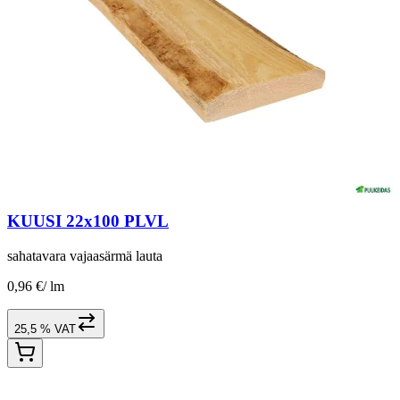
KUUSI 22x100 PLVL
sahatavara vajaasärmä lauta
0,96 €
/
lm
25,5 % VAT