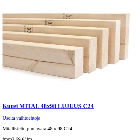
Kuusi MITAL 48x98 LUJUUS C24
Useita vaihtoehtoja
Mitallistettu puutavara 48 x 98 C24
from
2,69 €
/
lm