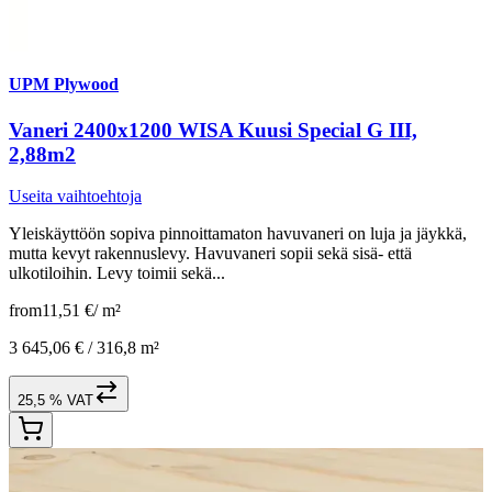
UPM Plywood
Vaneri 2400x1200 WISA Kuusi Special G III,
2,88m2
Useita vaihtoehtoja
Yleiskäyttöön sopiva pinnoittamaton havuvaneri on luja ja jäykkä,
mutta kevyt rakennuslevy. Havuvaneri sopii sekä sisä- että
ulkotiloihin. Levy toimii sekä...
from
11,51 €
/
m²
3 645,06 € /
316,8 m²
25,5 % VAT