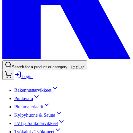
Search for a product or category...
Ctrl+
K
Login
Rakennustarvikkeet
Puutavara
Pintamateriaalit
Kylpyhuone & Sauna
LVI ja Sähkötarvikkeet
Työkalut / Työkoneet