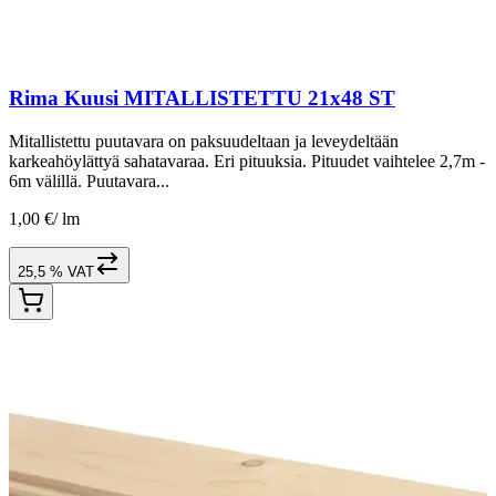
Rima Kuusi MITALLISTETTU 21x48 ST
Mitallistettu puutavara on paksuudeltaan ja leveydeltään
karkeahöylättyä sahatavaraa. Eri pituuksia. Pituudet vaihtelee 2,7m -
6m välillä. Puutavara...
1,00 €
/
lm
25,5 % VAT