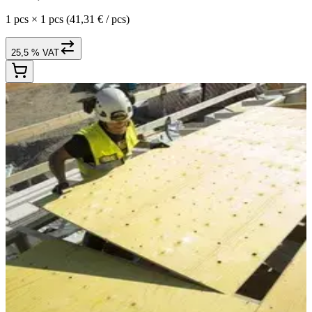
1 pcs
×
1 pcs
(41,31 € / pcs)
25,5 % VAT