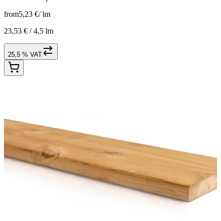
from
5,23 €
/
lm
23,53 € /
4,5 lm
25,5 % VAT