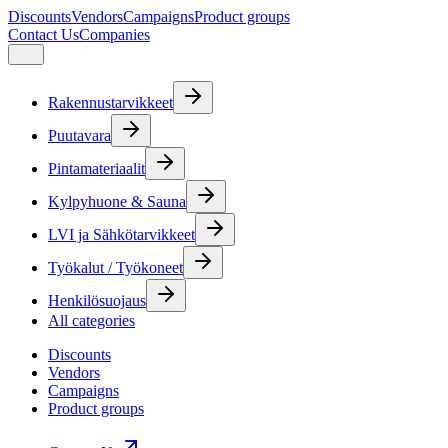
Discounts
Vendors
Campaigns
Product groups
Contact Us
Companies
Rakennustarvikkeet
Puutavara
Pintamateriaalit
Kylpyhuone & Sauna
LVI ja Sähkötarvikkeet
Työkalut / Työkoneet
Henkilösuojaus
All categories
Discounts
Vendors
Campaigns
Product groups