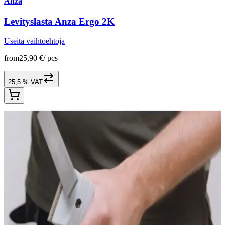
Anza
Levityslasta Anza Ergo 2K
Useita vaihtoehtoja
from
25,90 €
/
pcs
25,5 % VAT