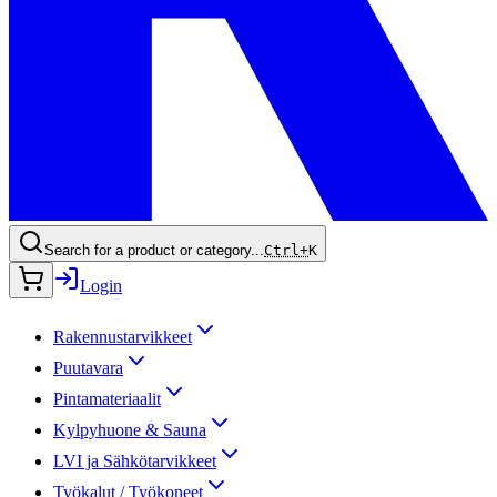
Search for a product or category...
Ctrl+
K
Login
Rakennustarvikkeet
Puutavara
Pintamateriaalit
Kylpyhuone & Sauna
LVI ja Sähkötarvikkeet
Työkalut / Työkoneet