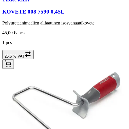
KOVETE 008 7590 0,45L
Polyuretaanimaalien alifaattinen isosyanaattikovete.
45,00 €
/
pcs
1 pcs
25,5 % VAT