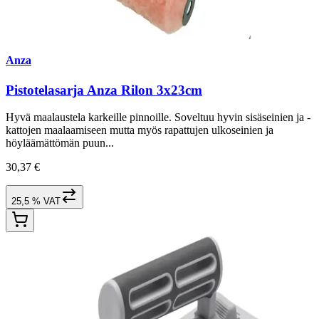
Anza
Pistotelasarja Anza Rilon 3x23cm
Hyvä maalaustela karkeille pinnoille. Soveltuu hyvin sisäseinien ja -
kattojen maalaamiseen mutta myös rapattujen ulkoseinien ja
höyläämättömän puun...
30,37 €
25,5 % VAT