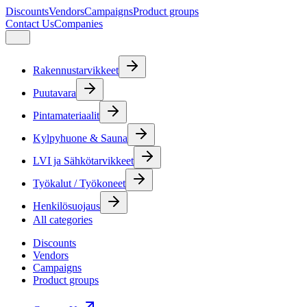
Discounts
Vendors
Campaigns
Product groups
Contact Us
Companies
Rakennustarvikkeet
Puutavara
Pintamateriaalit
Kylpyhuone & Sauna
LVI ja Sähkötarvikkeet
Työkalut / Työkoneet
Henkilösuojaus
All categories
Discounts
Vendors
Campaigns
Product groups