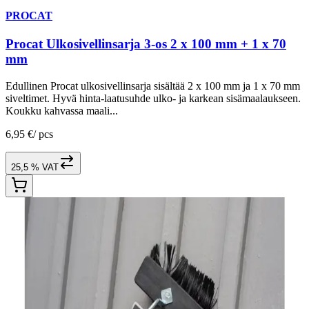
PROCAT
Procat Ulkosivellinsarja 3-os 2 x 100 mm + 1 x 70
mm
Edullinen Procat ulkosivellinsarja sisältää 2 x 100 mm ja 1 x 70 mm
siveltimet. Hyvä hinta-laatusuhde ulko- ja karkean sisämaalaukseen.
Koukku kahvassa maali...
6,95 €
/
pcs
25,5 % VAT