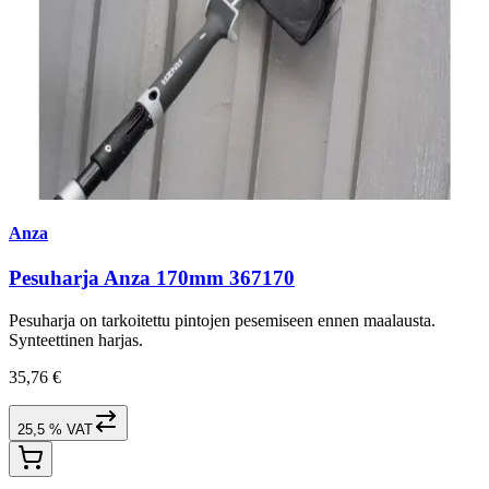
Anza
Pesuharja Anza 170mm 367170
Pesuharja on tarkoitettu pintojen pesemiseen ennen maalausta.
Synteettinen harjas.
35,76 €
25,5 % VAT