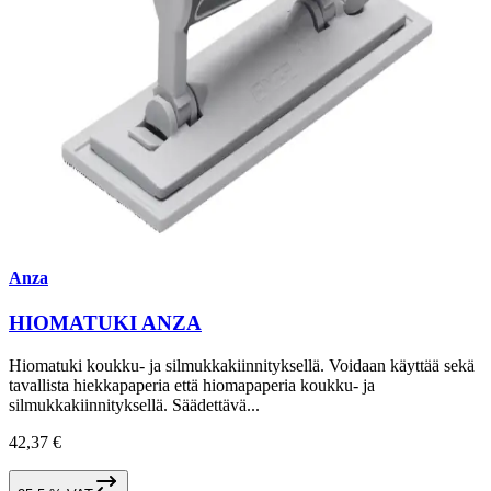
Anza
HIOMATUKI ANZA
Hiomatuki koukku- ja silmukkakiinnityksellä. Voidaan käyttää sekä
tavallista hiekkapaperia että hiomapaperia koukku- ja
silmukkakiinnityksellä. Säädettävä...
42,37 €