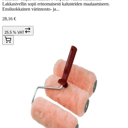
Lakkasivellin sopii erinomaisesti kalusteiden maalaamiseen.
Ensiluokkainen värinnosto- ja...
28,16 €
25,5 % VAT