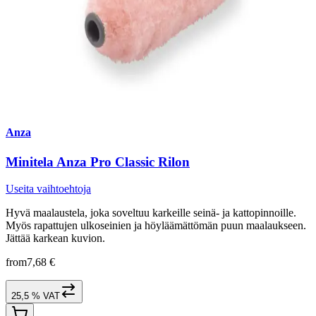
Anza
Minitela Anza Pro Classic Rilon
Useita vaihtoehtoja
Hyvä maalaustela, joka soveltuu karkeille seinä- ja kattopinnoille.
Myös rapattujen ulkoseinien ja höyläämättömän puun maalaukseen.
Jättää karkean kuvion.
from
7,68 €
25,5 % VAT