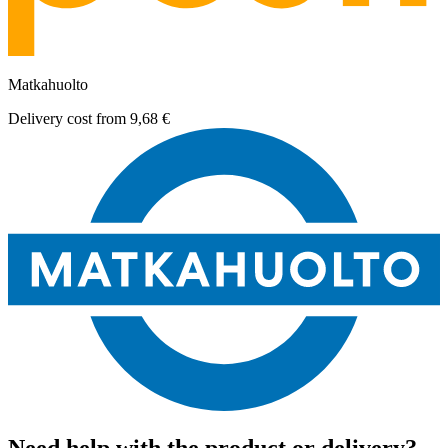
Matkahuolto
Delivery cost from
9,68 €
Need help with the product or delivery?