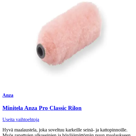
Anza
Minitela Anza Pro Classic Rilon
Useita vaihtoehtoja
Hyvä maalaustela, joka soveltuu karkeille seinä- ja kattopinnoille.
Myös rapattujen ulkoseinien ja höyläämättömän puun maalaukseen.