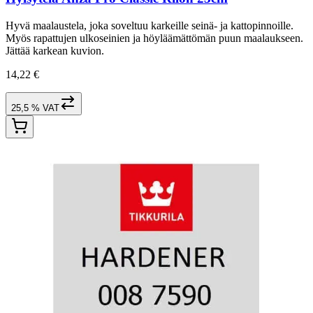
Hyvä maalaustela, joka soveltuu karkeille seinä- ja kattopinnoille.
Myös rapattujen ulkoseinien ja höyläämättömän puun maalaukseen.
Jättää karkean kuvion.
14,22 €
25,5 % VAT