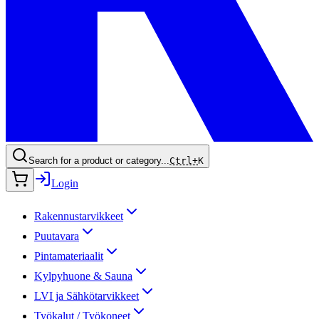
Search for a product or category...
Ctrl+
K
Login
Rakennustarvikkeet
Puutavara
Pintamateriaalit
Kylpyhuone & Sauna
LVI ja Sähkötarvikkeet
Työkalut / Työkoneet