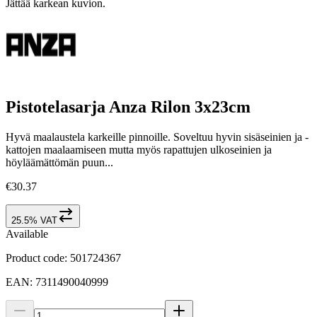
Jättää karkean kuvion.
Pistotelasarja Anza Rilon 3x23cm
Hyvä maalaustela karkeille pinnoille. Soveltuu hyvin sisäseinien ja -
kattojen maalaamiseen mutta myös rapattujen ulkoseinien ja
höyläämättömän puun...
€30.37
25.5% VAT
Available
Product code
:
501724367
EAN
:
7311490040999