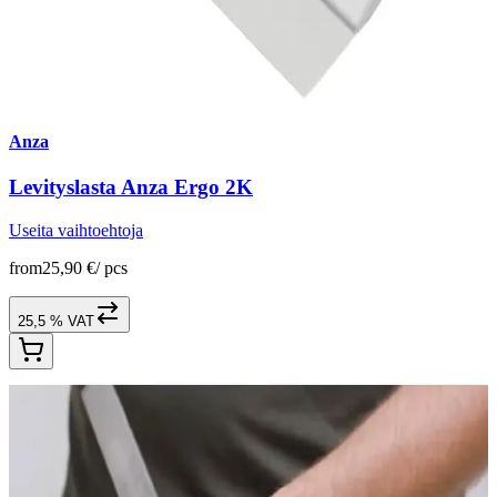
Anza
Levityslasta Anza Ergo 2K
Useita vaihtoehtoja
from
25,90 €
/
pcs
25,5 % VAT