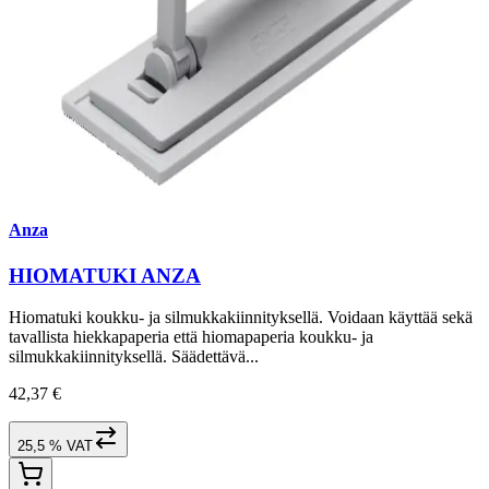
Anza
HIOMATUKI ANZA
Hiomatuki koukku- ja silmukkakiinnityksellä. Voidaan käyttää sekä
tavallista hiekkapaperia että hiomapaperia koukku- ja
silmukkakiinnityksellä. Säädettävä...
42,37 €
25,5 % VAT