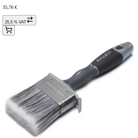
35,76 €
25,5 % VAT