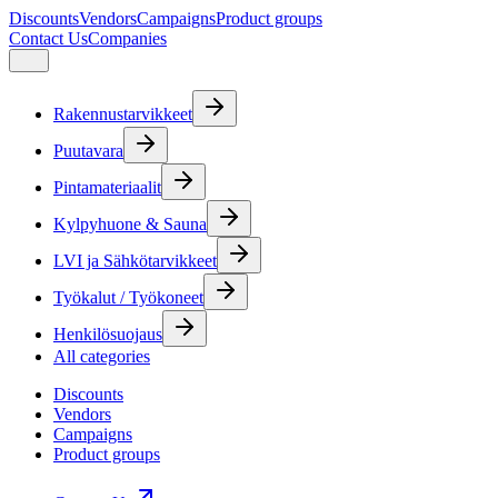
Discounts
Vendors
Campaigns
Product groups
Contact Us
Companies
Rakennustarvikkeet
Puutavara
Pintamateriaalit
Kylpyhuone & Sauna
LVI ja Sähkötarvikkeet
Työkalut / Työkoneet
Henkilösuojaus
All categories
Discounts
Vendors
Campaigns
Product groups