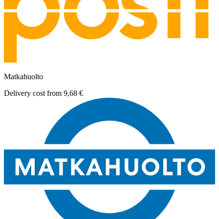
Matkahuolto
Delivery cost from
9,68 €