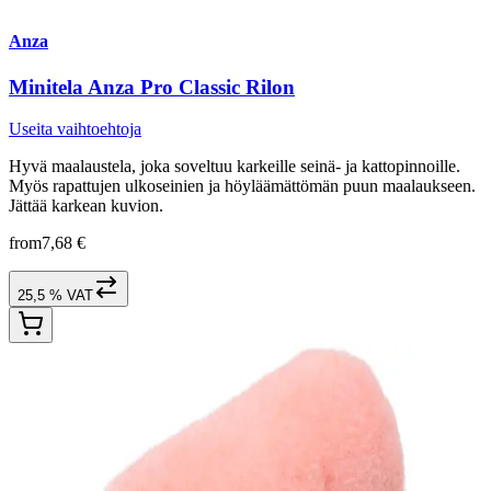
Anza
Minitela Anza Pro Classic Rilon
Useita vaihtoehtoja
Hyvä maalaustela, joka soveltuu karkeille seinä- ja kattopinnoille.
Myös rapattujen ulkoseinien ja höyläämättömän puun maalaukseen.
Jättää karkean kuvion.
from
7,68 €
25,5 % VAT