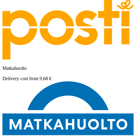
Matkahuolto
Delivery cost from
9,68 €