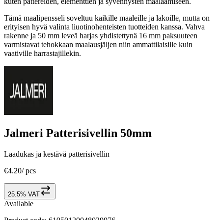
kuten pattereiden, elementtien ja syvennysten maalaamiseen.
Tämä maalipensseli soveltuu kaikille maaleille ja lakoille, mutta on
erityisen hyvä valinta liuotinohenteisten tuotteiden kanssa. Vahva
rakenne ja 50 mm leveä harjas yhdistettynä 16 mm paksuuteen
varmistavat tehokkaan maalausjäljen niin ammattilaisille kuin
vaativille harrastajillekin.
Jalmeri Patterisivellin 50mm
Laadukas ja kestävä patterisivellin
€4.20
/
pcs
25.5% VAT
Available