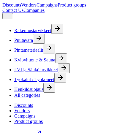
Discounts
Vendors
Campaigns
Product groups
Contact Us
Companies
Rakennustarvikkeet
Puutavara
Pintamateriaalit
Kylpyhuone & Sauna
LVI ja Sähkötarvikkeet
Työkalut / Työkoneet
Henkilösuojaus
All categories
Discounts
Vendors
Campaigns
Product groups