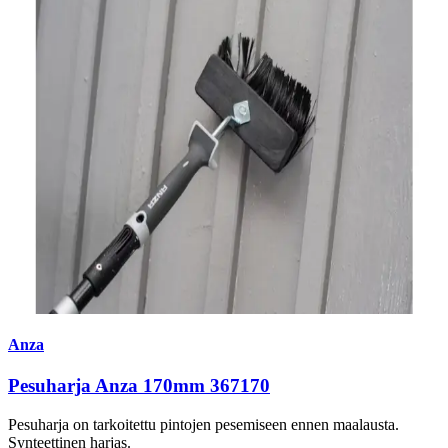
Anza
Pesuharja Anza 170mm 367170
Pesuharja on tarkoitettu pintojen pesemiseen ennen maalausta.
Synteettinen harjas.