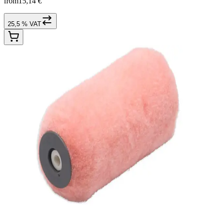
from
15,14 €
25,5 % VAT