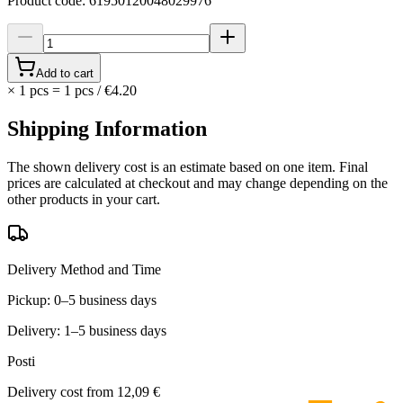
Product code
:
61950120048029976
Add to cart
×
1 pcs
=
1
pcs
/
€4.20
Shipping Information
The shown delivery cost is an estimate based on one item. Final
prices are calculated at checkout and may change depending on the
other products in your cart.
Delivery Method and Time
Pickup: 0–5 business days
Delivery: 1–5 business days
Posti
Delivery cost from
12,09 €