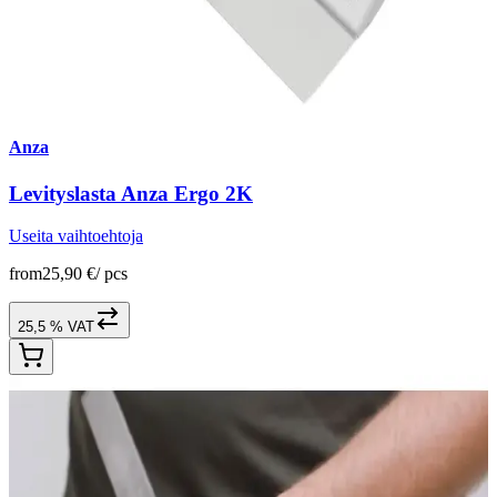
Anza
Levityslasta Anza Ergo 2K
Useita vaihtoehtoja
from
25,90 €
/
pcs
25,5 % VAT