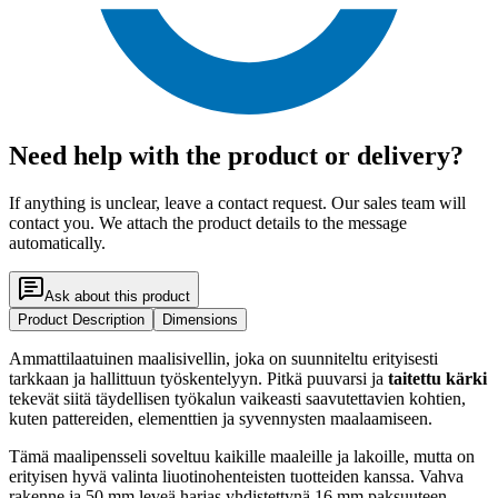
Need help with the product or delivery?
If anything is unclear, leave a contact request. Our sales team will
contact you. We attach the product details to the message
automatically.
Ask about this product
Product Description
Dimensions
Ammattilaatuinen maalisivellin, joka on suunniteltu erityisesti
tarkkaan ja hallittuun työskentelyyn. Pitkä puuvarsi ja
taitettu kärki
tekevät siitä täydellisen työkalun vaikeasti saavutettavien kohtien,
kuten pattereiden, elementtien ja syvennysten maalaamiseen.
Tämä maalipensseli soveltuu kaikille maaleille ja lakoille, mutta on
erityisen hyvä valinta liuotinohenteisten tuotteiden kanssa. Vahva
rakenne ja 50 mm leveä harjas yhdistettynä 16 mm paksuuteen