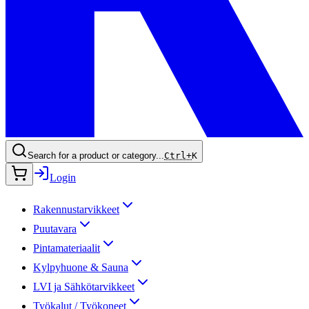
Search for a product or category...
Ctrl+
K
Login
Rakennustarvikkeet
Puutavara
Pintamateriaalit
Kylpyhuone & Sauna
LVI ja Sähkötarvikkeet
Työkalut / Työkoneet