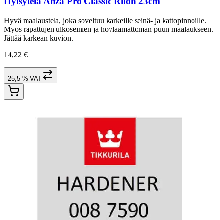
Hylsytela Anza Pro Classic Rilon 23cm
Hyvä maalaustela, joka soveltuu karkeille seinä- ja kattopinnoille.
Myös rapattujen ulkoseinien ja höyläämättömän puun maalaukseen.
Jättää karkean kuvion.
14,22 €
25,5 % VAT