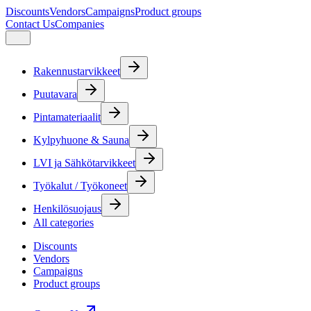
Discounts
Vendors
Campaigns
Product groups
Contact Us
Companies
Rakennustarvikkeet
Puutavara
Pintamateriaalit
Kylpyhuone & Sauna
LVI ja Sähkötarvikkeet
Työkalut / Työkoneet
Henkilösuojaus
All categories
Discounts
Vendors
Campaigns
Product groups