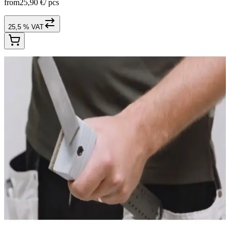
from
25,90 €
/
pcs
25,5 % VAT