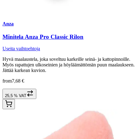
Anza
Minitela Anza Pro Classic Rilon
Useita vaihtoehtoja
Hyvä maalaustela, joka soveltuu karkeille seinä- ja kattopinnoille.
Myös rapattujen ulkoseinien ja höyläämättömän puun maalaukseen.
Jättää karkean kuvion.
from
7,68 €
25,5 % VAT