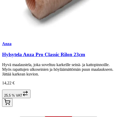
Anza
Hylsytela Anza Pro Classic Rilon 23cm
Hyvä maalaustela, joka soveltuu karkeille seinä- ja kattopinnoille.
Myös rapattujen ulkoseinien ja höyläämättömän puun maalaukseen.
Jättää karkean kuvion.
14,22 €
25,5 % VAT