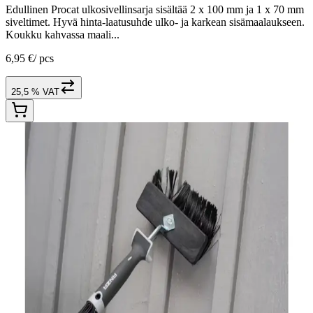
Edullinen Procat ulkosivellinsarja sisältää 2 x 100 mm ja 1 x 70 mm
siveltimet. Hyvä hinta-laatusuhde ulko- ja karkean sisämaalaukseen.
Koukku kahvassa maali...
6,95 €
/
pcs
25,5 % VAT