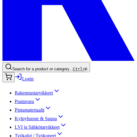
Search for a product or category...
Ctrl+
K
Login
Rakennustarvikkeet
Puutavara
Pintamateriaalit
Kylpyhuone & Sauna
LVI ja Sähkötarvikkeet
Työkalut / Työkoneet