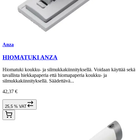
Anza
HIOMATUKI ANZA
Hiomatuki koukku- ja silmukkakiinnityksellä. Voidaan käyttää sekä
tavallista hiekkapaperia että hiomapaperia koukku- ja
silmukkakiinnityksellä. Säädettävä...
42,37 €
25,5 % VAT