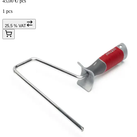
45,00 €
/
pcs
1 pcs
25,5 % VAT