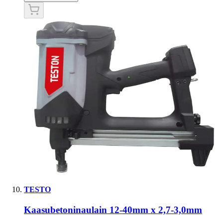
TESTO
Kaasubetoninaulain 12-40mm x 2,7-3,0mm