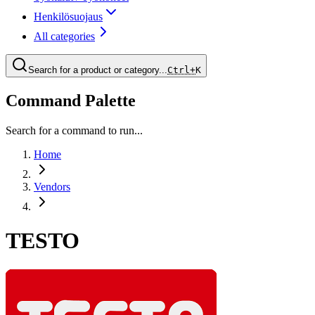
Henkilösuojaus
All categories
Search for a product or category...
Ctrl+
K
Command Palette
Search for a command to run...
Home
Vendors
TESTO