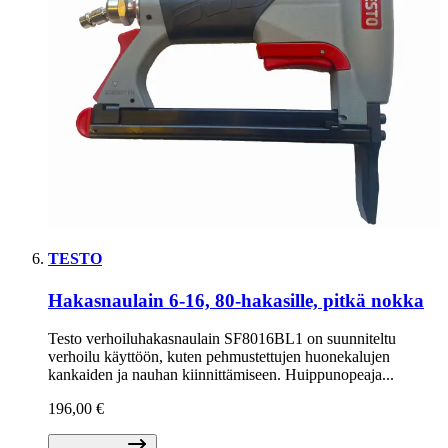
TESTO
Hakasnaulain 6-16, 80-hakasille, pitkä nokka
Testo verhoiluhakasnaulain SF8016BL1 on suunniteltu
verhoilu käyttöön, kuten pehmustettujen huonekalujen
kankaiden ja nauhan kiinnittämiseen. Huippunopeaja...
196,00 €