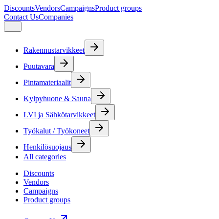
Discounts
Vendors
Campaigns
Product groups
Contact Us
Companies
Rakennustarvikkeet
Puutavara
Pintamateriaalit
Kylpyhuone & Sauna
LVI ja Sähkötarvikkeet
Työkalut / Työkoneet
Henkilösuojaus
All categories
Discounts
Vendors
Campaigns
Product groups