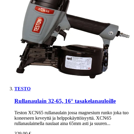
TESTO
Rullanaulain 32-65, 16° tasakelanauloille
Teston XCN65 rullanaulain jossa magnesium runko joka tuo
koneeseen keveyttä ja helppokäyttöisyyttä. XCN65
rullanaulaimella naulaat aina 65mm asti ja suuren...
329,00 €