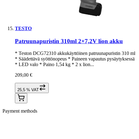
TESTO
Patruunapuristin 310ml 2×7,2V lion akku
* Teston DCG72310 akkukäyttöinen patruunapuristin 310 ml
* Säädettävä syöttönopeus * Paineen vapautus pysäytyksessä
* LED valo * Paino 1,54 kg * 2 x lion...
209,00 €
25,5 % VAT
Payment methods