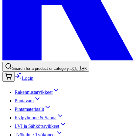
Search for a product or category...
Ctrl+
K
Login
Rakennustarvikkeet
Puutavara
Pintamateriaalit
Kylpyhuone & Sauna
LVI ja Sähkötarvikkeet
Työkalut / Työkoneet