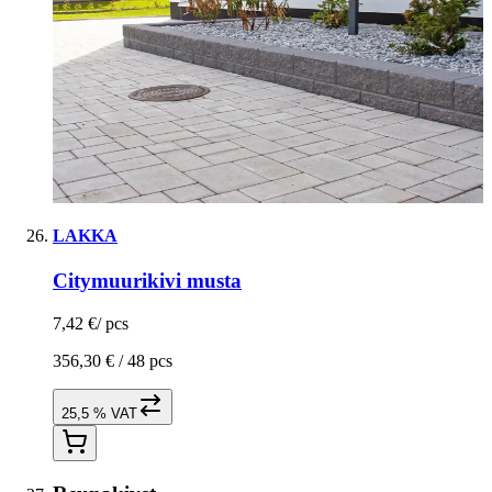
LAKKA
Citymuurikivi musta
7,42 €
/
pcs
356,30 € /
48 pcs
25,5 % VAT