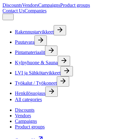
Discounts
Vendors
Campaigns
Product groups
Contact Us
Companies
Rakennustarvikkeet
Puutavara
Pintamateriaalit
Kylpyhuone & Sauna
LVI ja Sähkötarvikkeet
Työkalut / Työkoneet
Henkilösuojaus
All categories
Discounts
Vendors
Campaigns
Product groups