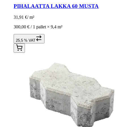
PIHALAATTA LAKKA 60 MUSTA
31,91 €
/
m²
300,00 € /
1 pallet
×
9,4 m²
25,5 % VAT