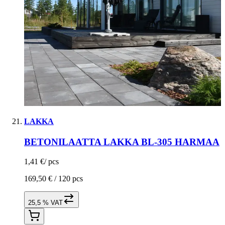
LAKKA
BETONILAATTA LAKKA BL-305 HARMAA
1,41 €
/
pcs
169,50 € /
120 pcs
25,5 % VAT