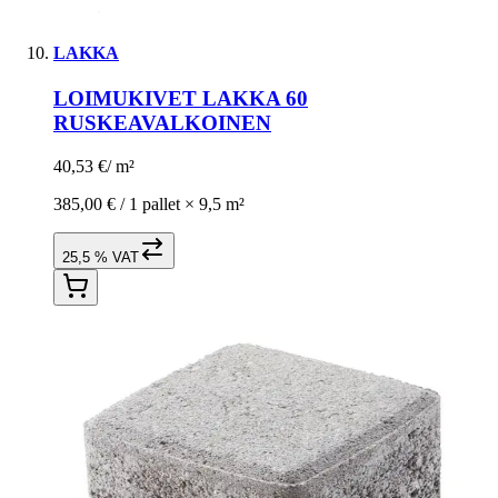
LAKKA
LOIMUKIVET LAKKA 60
RUSKEAVALKOINEN
40,53 €
/
m²
385,00 € /
1 pallet
×
9,5 m²
25,5 % VAT