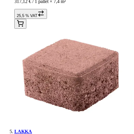
317,12 € /
1 pallet
×
7,4 m²
25,5 % VAT
LAKKA