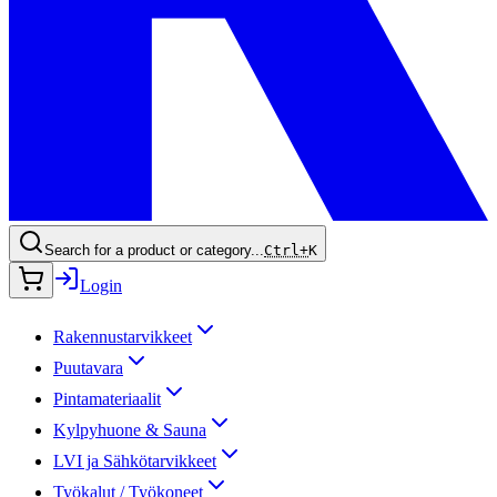
Search for a product or category...
Ctrl+
K
Login
Rakennustarvikkeet
Puutavara
Pintamateriaalit
Kylpyhuone & Sauna
LVI ja Sähkötarvikkeet
Työkalut / Työkoneet