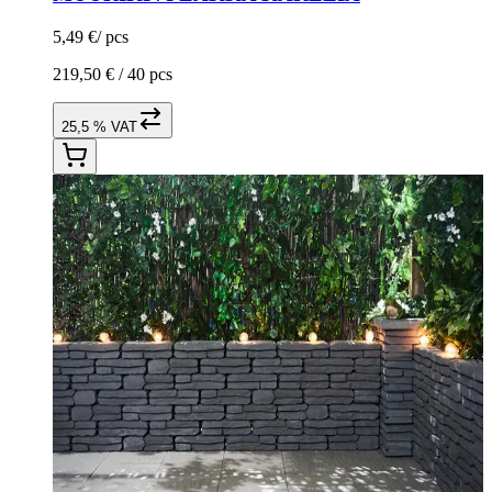
5,49 €
/
pcs
219,50 € /
40 pcs
25,5 % VAT