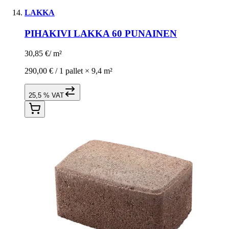
LAKKA
PIHAKIVI LAKKA 60 PUNAINEN
30,85 €
/
m²
290,00 € /
1 pallet
×
9,4 m²
25,5 % VAT