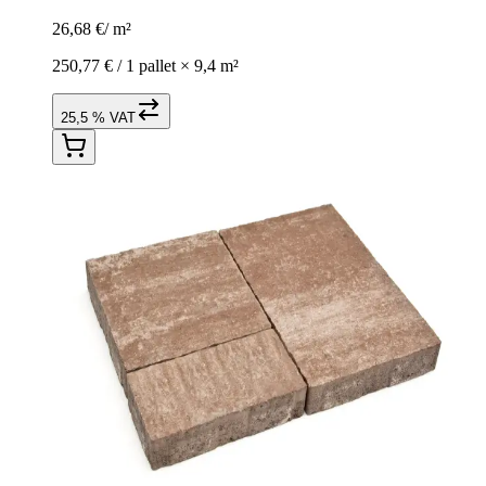
26,68 €
/
m²
250,77 € /
1 pallet
×
9,4 m²
25,5 % VAT