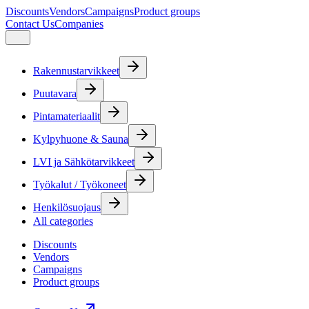
Discounts
Vendors
Campaigns
Product groups
Contact Us
Companies
Rakennustarvikkeet
Puutavara
Pintamateriaalit
Kylpyhuone & Sauna
LVI ja Sähkötarvikkeet
Työkalut / Työkoneet
Henkilösuojaus
All categories
Discounts
Vendors
Campaigns
Product groups