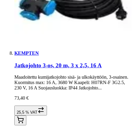
KEMPTEN
Jatkojohto 3-os, 20 m, 3 x 2,5, 16 A
Maadoitettu kumijatkojohto sisä- ja ulkokäyttöön, 3-osainen.
Kuormitus max: 16 A, 3680 W Kaapeli: H07RN-F 3G2.5,
230 V, 16 A Suojausluokka: IP44 Jatkojohto...
73,40 €
25,5 % VAT