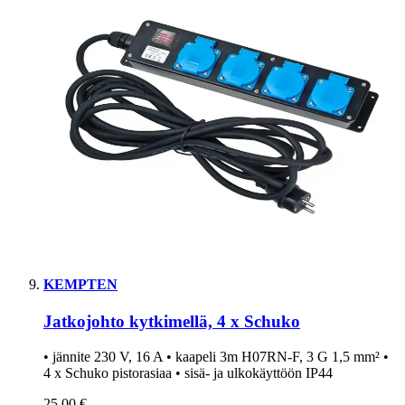
KEMPTEN
Jatkojohto kytkimellä, 4 x Schuko
• jännite 230 V, 16 A • kaapeli 3m H07RN-F, 3 G 1,5 mm² •
4 x Schuko pistorasiaa • sisä- ja ulkokäyttöön IP44
25,00 €