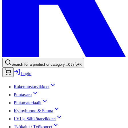
Search for a product or category...
Ctrl+
K
Login
Rakennustarvikkeet
Puutavara
Pintamateriaalit
Kylpyhuone & Sauna
LVI ja Sähkötarvikkeet
Työkalut / Työkoneet