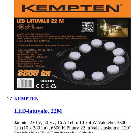
KEMPTEN
LED-latuvalo, 22M
Jännite: 230 V, 50 Hz, 16 A Teho: 10 x 4 W Valoteho: 3800
Lm (10 x 380 lm) , 6500 K Pituus: 22 m Valaistuskulma: 120°