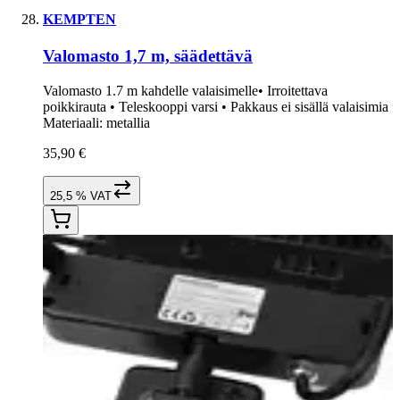
KEMPTEN
Valomasto 1,7 m, säädettävä
Valomasto 1.7 m kahdelle valaisimelle• Irroitettava
poikkirauta • Teleskooppi varsi • Pakkaus ei sisällä valaisimia
Materiaali: metallia
35,90 €
25,5 % VAT