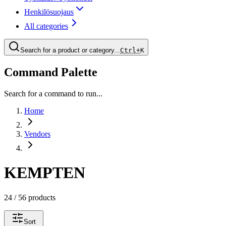
Henkilösuojaus
All categories
Search for a product or category...
Ctrl+
K
Command Palette
Search for a command to run...
Home
Vendors
KEMPTEN
24 / 56 products
Sort