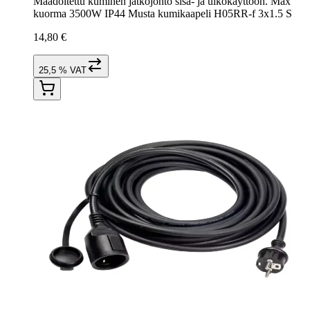
Maadoitettu kuminen jatkojohto sisä- ja ulkokäyttöön. Max
kuorma 3500W IP44 Musta kumikaapeli H05RR-f 3x1.5 S
14,80 €
25,5 % VAT