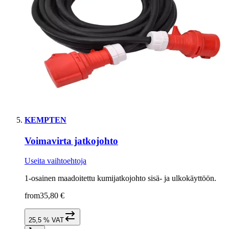
KEMPTEN
Voimavirta jatkojohto
Useita vaihtoehtoja
1-osainen maadoitettu kumijatkojohto sisä- ja ulkokäyttöön.
from
35,80 €
25,5 % VAT