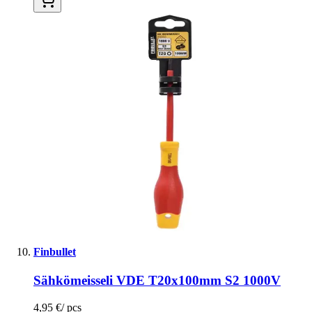
Finbullet
Sähkömeisseli VDE T20x100mm S2 1000V
4,95 €
/
pcs