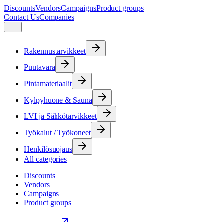
Discounts
Vendors
Campaigns
Product groups
Contact Us
Companies
Rakennustarvikkeet
Puutavara
Pintamateriaalit
Kylpyhuone & Sauna
LVI ja Sähkötarvikkeet
Työkalut / Työkoneet
Henkilösuojaus
All categories
Discounts
Vendors
Campaigns
Product groups