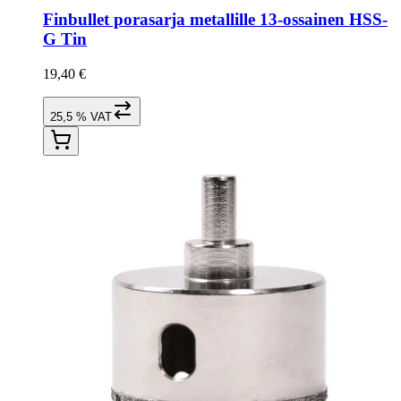
Finbullet porasarja metallille 13-ossainen HSS-
G Tin
19,40 €
25,5 % VAT