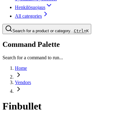
Henkilösuojaus
All categories
Search for a product or category...
Ctrl+
K
Command Palette
Search for a command to run...
Home
Vendors
Finbullet