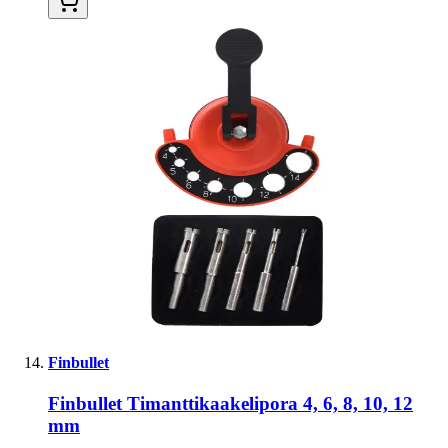
Finbullet
Finbullet Timanttikaakelipora 4, 6, 8, 10, 12
mm