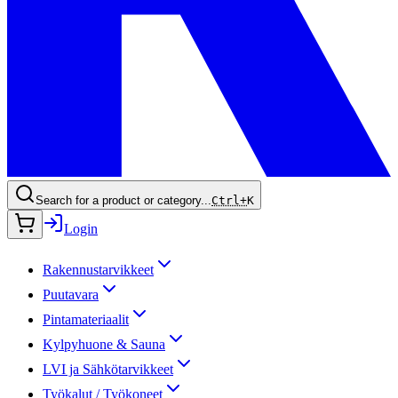
Search for a product or category...
Ctrl+
K
Login
Rakennustarvikkeet
Puutavara
Pintamateriaalit
Kylpyhuone & Sauna
LVI ja Sähkötarvikkeet
Työkalut / Työkoneet