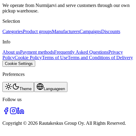
We operate from Nurmijarvi and serve customers through our own
pickup warehouse.
Selection
Categories
Product groups
Manufacturers
Campaigns
Discounts
Info
About us
Payment methods
Frequently Asked Questions
Privacy
Policy
Cookie Policy
Terms of Use
Terms and Conditions of Delivery
Cookie Settings
Preferences
Theme
Language
en
Follow us
Copyright © 2026 Rautakeskus Group Oy. All Rights Reserved.