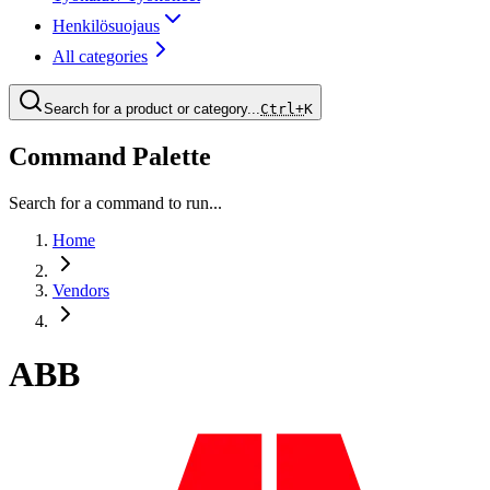
Henkilösuojaus
All categories
Search for a product or category...
Ctrl+
K
Command Palette
Search for a command to run...
Home
Vendors
ABB