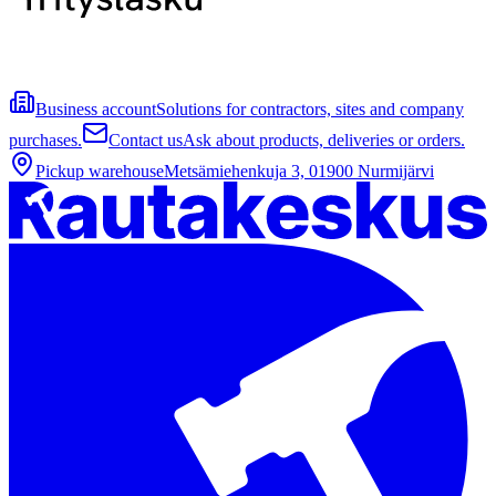
Business account
Solutions for contractors, sites and company
purchases.
Contact us
Ask about products, deliveries or orders.
Pickup warehouse
Metsämiehenkuja 3, 01900 Nurmijärvi