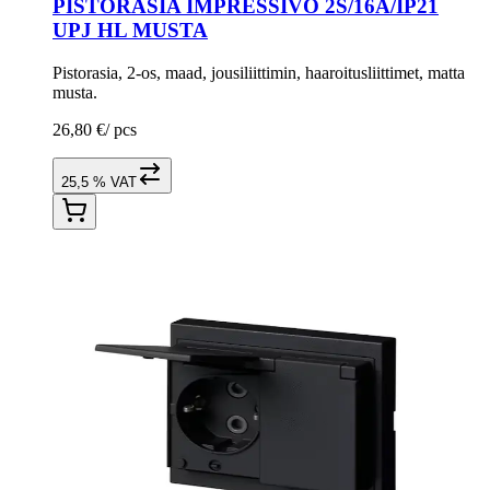
PISTORASIA IMPRESSIVO 2S/16A/IP21
UPJ HL MUSTA
Pistorasia, 2-os, maad, jousiliittimin, haaroitusliittimet, matta
musta.
26,80 €
/
pcs
25,5 % VAT