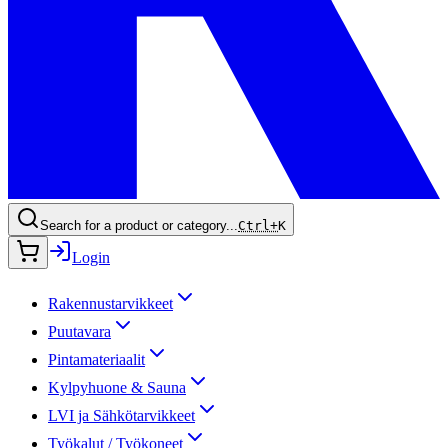
Search for a product or category...
Ctrl+
K
Login
Rakennustarvikkeet
Puutavara
Pintamateriaalit
Kylpyhuone & Sauna
LVI ja Sähkötarvikkeet
Työkalut / Työkoneet