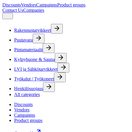
Discounts
Vendors
Campaigns
Product groups
Contact Us
Companies
Rakennustarvikkeet
Puutavara
Pintamateriaalit
Kylpyhuone & Sauna
LVI ja Sähkötarvikkeet
Työkalut / Työkoneet
Henkilösuojaus
All categories
Discounts
Vendors
Campaigns
Product groups