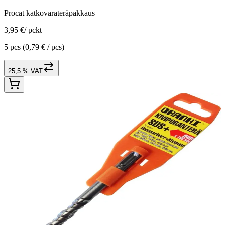
Procat katkovarateräpakkaus
3,95 €
/
pckt
5 pcs
(0,79 € / pcs)
25,5 % VAT