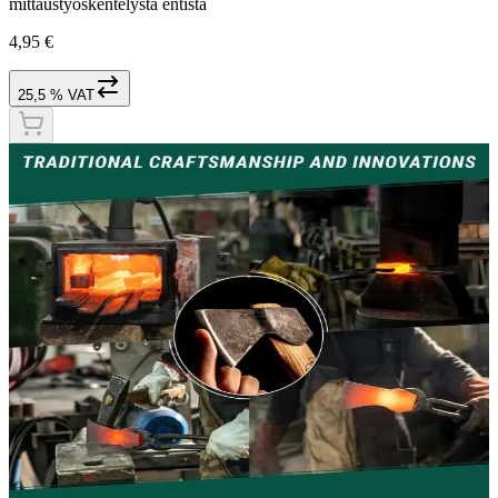
mittaustyöskentelystä entistä
4,95 €
25,5 % VAT