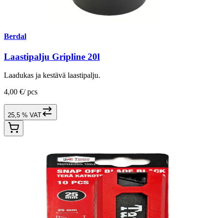
Berdal
Laastipalju Gripline 20l
Laadukas ja kestävä laastipalju.
4,00 €
/
pcs
25,5 % VAT