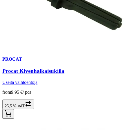
PROCAT
Procat Kivenhalkaisukiila
Useita vaihtoehtoja
from
9,95 €
/
pcs
25,5 % VAT