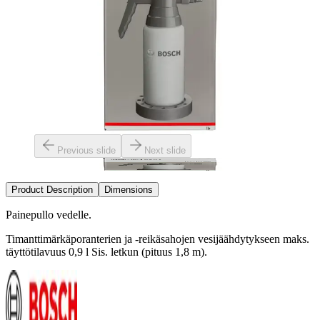
Previous slide
Next slide
Product Description
Dimensions
Painepullo vedelle.
Timanttimärkäporanterien ja -reikäsahojen vesijäähdytykseen maks.
täyttötilavuus 0,9 l Sis. letkun (pituus 1,8 m).