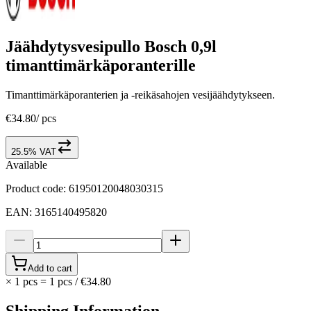
Jäähdytysvesipullo Bosch 0,9l
timanttimärkäporanterille
Timanttimärkäporanterien ja -reikäsahojen vesijäähdytykseen.
€34.80
/
pcs
25.5% VAT
Available
Product code
:
61950120048030315
EAN
:
3165140495820
Add to cart
×
1 pcs
=
1
pcs
/
€34.80
Shipping Information