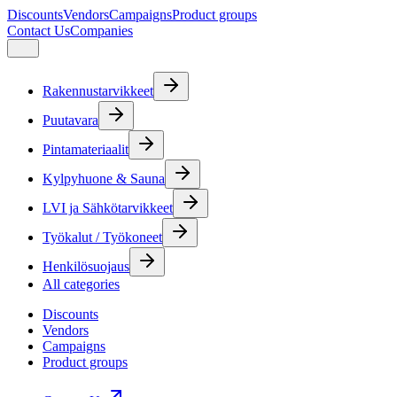
Discounts
Vendors
Campaigns
Product groups
Contact Us
Companies
Rakennustarvikkeet
Puutavara
Pintamateriaalit
Kylpyhuone & Sauna
LVI ja Sähkötarvikkeet
Työkalut / Työkoneet
Henkilösuojaus
All categories
Discounts
Vendors
Campaigns
Product groups