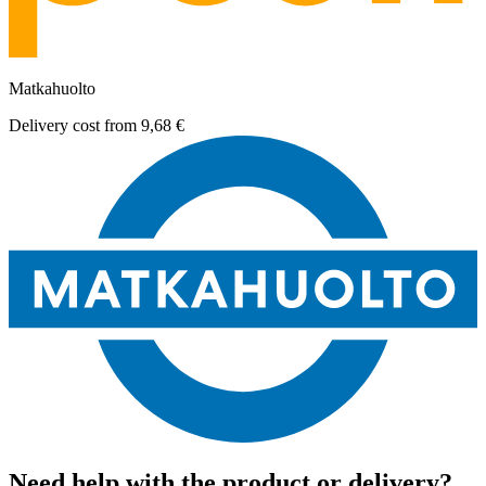
Matkahuolto
Delivery cost from
9,68 €
Need help with the product or delivery?