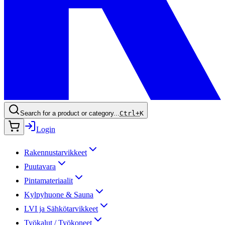
Search for a product or category...
Ctrl+
K
Login
Rakennustarvikkeet
Puutavara
Pintamateriaalit
Kylpyhuone & Sauna
LVI ja Sähkötarvikkeet
Työkalut / Työkoneet