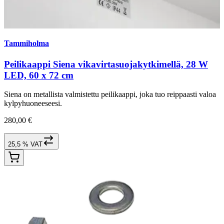
Tammiholma
Peilikaappi Siena vikavirtasuojakytkimellä, 28 W
LED, 60 x 72 cm
Siena on metallista valmistettu peilikaappi, joka tuo reippaasti valoa
kylpyhuoneeseesi.
280,00 €
25,5 % VAT