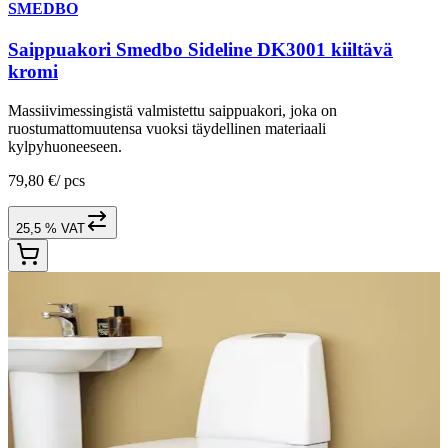
SMEDBO
Saippuakori Smedbo Sideline DK3001 kiiltävä
kromi
Massiivimessingistä valmistettu saippuakori, joka on
ruostumattomuutensa vuoksi täydellinen materiaali
kylpyhuoneeseen.
79,80 €
/
pcs
25,5 % VAT