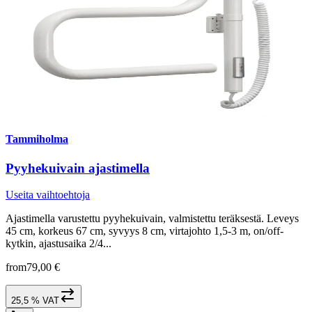
Tammiholma
Pyyhekuivain ajastimella
Useita vaihtoehtoja
Ajastimella varustettu pyyhekuivain, valmistettu teräksestä. Leveys
45 cm, korkeus 67 cm, syvyys 8 cm, virtajohto 1,5-3 m, on/off-
kytkin, ajastusaika 2/4...
from
79,00 €
25,5 % VAT