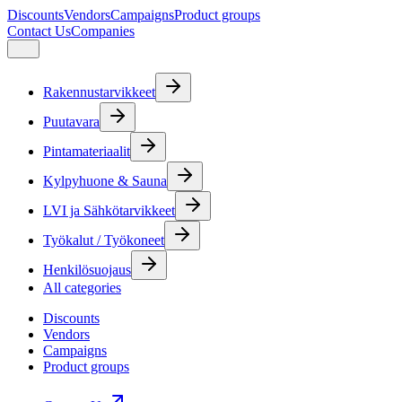
Discounts
Vendors
Campaigns
Product groups
Contact Us
Companies
Rakennustarvikkeet
Puutavara
Pintamateriaalit
Kylpyhuone & Sauna
LVI ja Sähkötarvikkeet
Työkalut / Työkoneet
Henkilösuojaus
All categories
Discounts
Vendors
Campaigns
Product groups