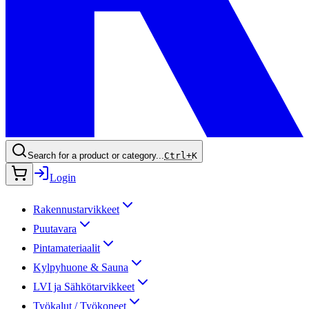
Search for a product or category...
Ctrl+
K
Login
Rakennustarvikkeet
Puutavara
Pintamateriaalit
Kylpyhuone & Sauna
LVI ja Sähkötarvikkeet
Työkalut / Työkoneet