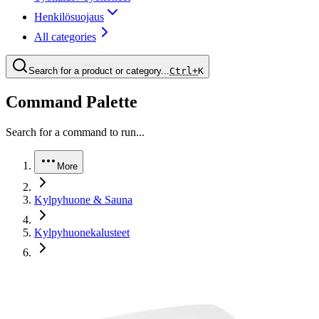
Henkilösuojaus
All categories
Search for a product or category...
Ctrl+
K
Command Palette
Search for a command to run...
More
Kylpyhuone & Sauna
Kylpyhuonekalusteet