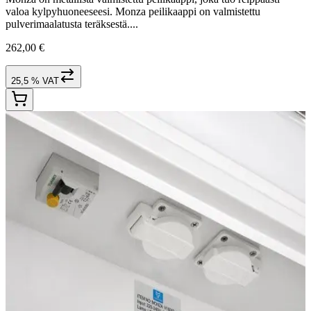
valoa kylpyhuoneeseesi. Monza peilikaappi on valmistettu
pulverimaalatusta teräksestä....
262,00 €
25,5 % VAT