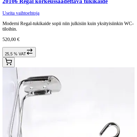
20106 Regal korkeussäädettävä tukikaide
Useita vaihtoehtoja
Moderni Regal-tukikaide sopii niin julkisiin kuin yksityisiinkin WC-
tiloihin.
520,00 €
25,5 % VAT