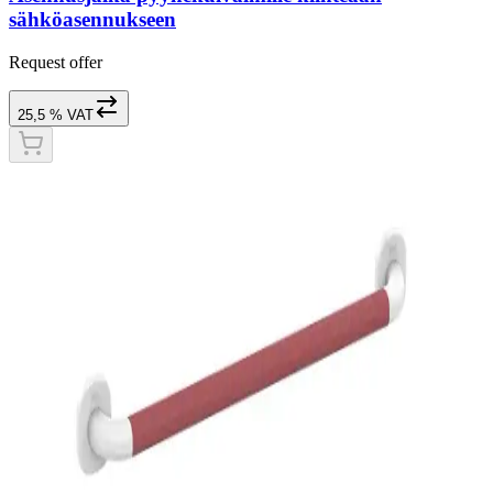
sähköasennukseen
Request offer
25,5 % VAT