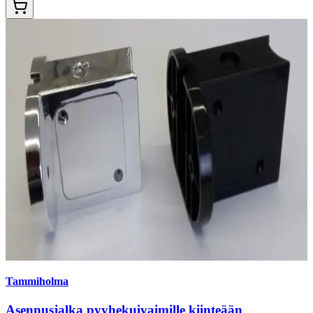
Tammiholma
Asennusjalka pyyhekuivaimille kiinteään