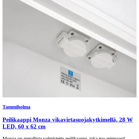
Tammiholma
Peilikaappi Monza vikavirtasuojakytkimellä, 28 W
LED, 60 x 62 cm
Monza on metallista valmistettu peilikaappi, joka tuo reippaasti