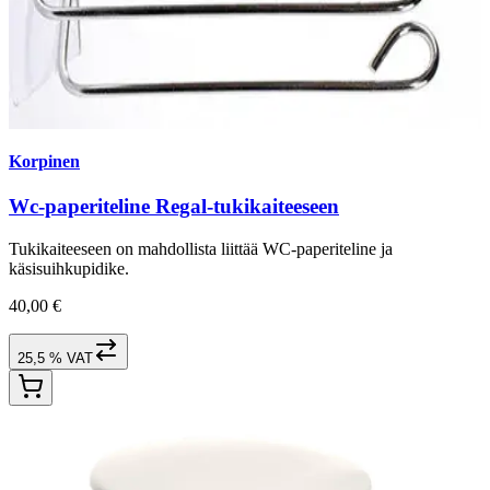
Korpinen
Wc-paperiteline Regal-tukikaiteeseen
Tukikaiteeseen on mahdollista liittää WC-paperiteline ja
käsisuihkupidike.
40,00 €
25,5 % VAT