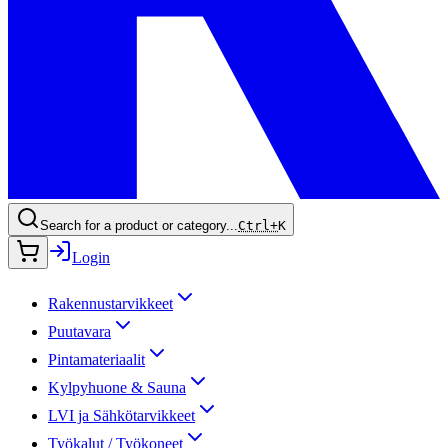
Search for a product or category...
Ctrl+
K
Login
Rakennustarvikkeet
Puutavara
Pintamateriaalit
Kylpyhuone & Sauna
LVI ja Sähkötarvikkeet
Työkalut / Työkoneet