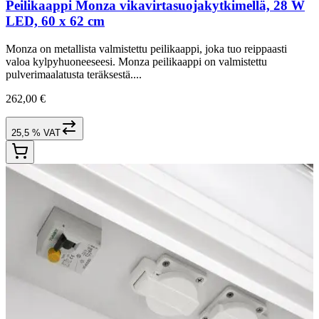
Peilikaappi Monza vikavirtasuojakytkimellä, 28 W
LED, 60 x 62 cm
Monza on metallista valmistettu peilikaappi, joka tuo reippaasti
valoa kylpyhuoneeseesi. Monza peilikaappi on valmistettu
pulverimaalatusta teräksestä....
262,00 €
25,5 % VAT