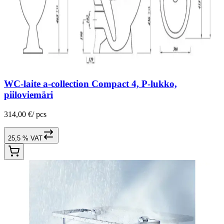
WC-laite a-collection Compact 4, P-lukko,
piiloviemäri
314,00 €
/
pcs
25,5 % VAT