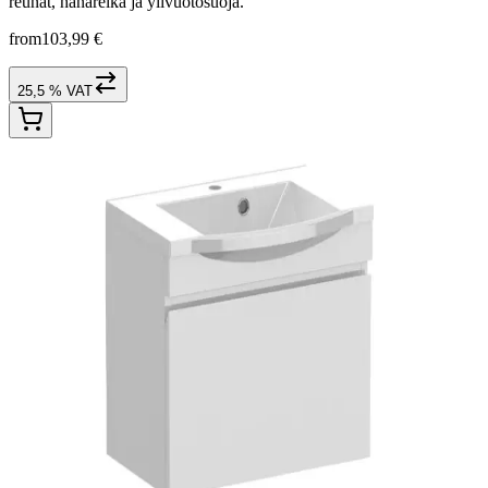
reunat, hanareikä ja ylivuotosuoja.
from
103,99 €
25,5 % VAT