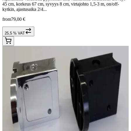
45 cm, korkeus 67 cm, syvyys 8 cm, virtajohto 1,5-3 m, on/off-
kytkin, ajastusaika 2/4...
from
79,00 €
25,5 % VAT