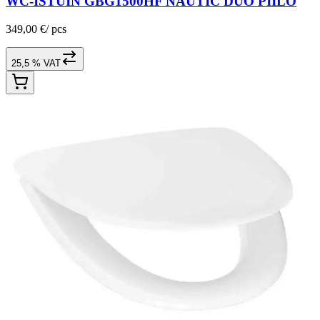
WC-ISTUIN GBG1500HF NAUTIC DUO PIILO
349,00 €
/
pcs
25,5 % VAT