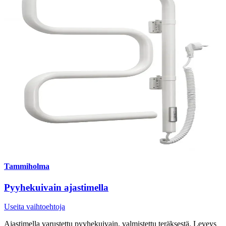
Tammiholma
Pyyhekuivain ajastimella
Useita vaihtoehtoja
Ajastimella varustettu pyyhekuivain, valmistettu teräksestä. Leveys