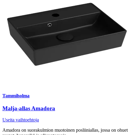
Tammiholma
Malja-allas Amadora
Useita vaihtoehtoja
Amadora on suorakulmion muotoinen posliiniallas, jossa on ohuet