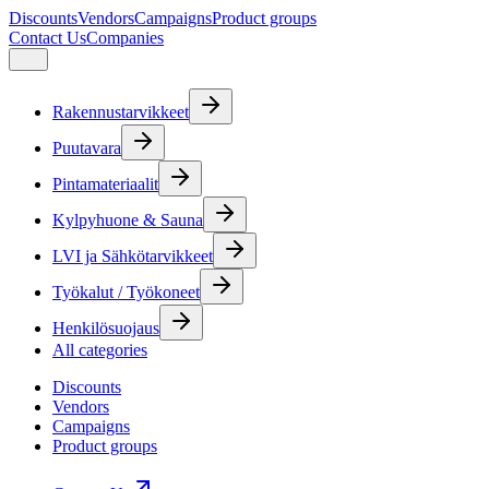
Discounts
Vendors
Campaigns
Product groups
Contact Us
Companies
Rakennustarvikkeet
Puutavara
Pintamateriaalit
Kylpyhuone & Sauna
LVI ja Sähkötarvikkeet
Työkalut / Työkoneet
Henkilösuojaus
All categories
Discounts
Vendors
Campaigns
Product groups