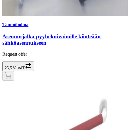
Tammiholma
Asennusjalka pyyhekuivaimille kiinteään
sähköasennukseen
Request offer
25,5 % VAT