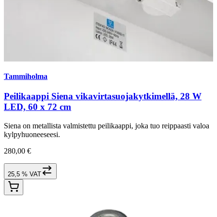
Tammiholma
Peilikaappi Siena vikavirtasuojakytkimellä, 28 W
LED, 60 x 72 cm
Siena on metallista valmistettu peilikaappi, joka tuo reippaasti valoa
kylpyhuoneeseesi.
280,00 €
25,5 % VAT