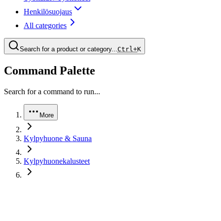
Henkilösuojaus
All categories
Search for a product or category...
Ctrl+
K
Command Palette
Search for a command to run...
More
Kylpyhuone & Sauna
Kylpyhuonekalusteet