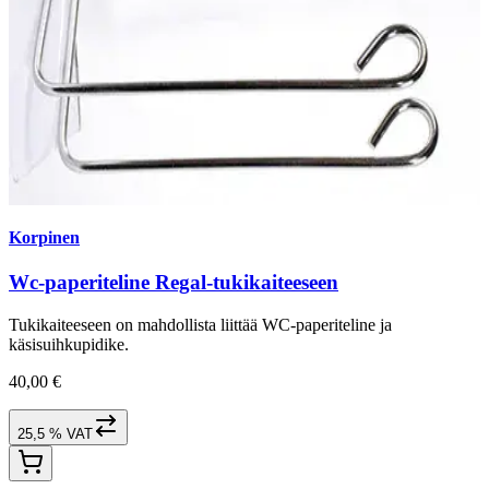
Korpinen
Wc-paperiteline Regal-tukikaiteeseen
Tukikaiteeseen on mahdollista liittää WC-paperiteline ja
käsisuihkupidike.
40,00 €
25,5 % VAT