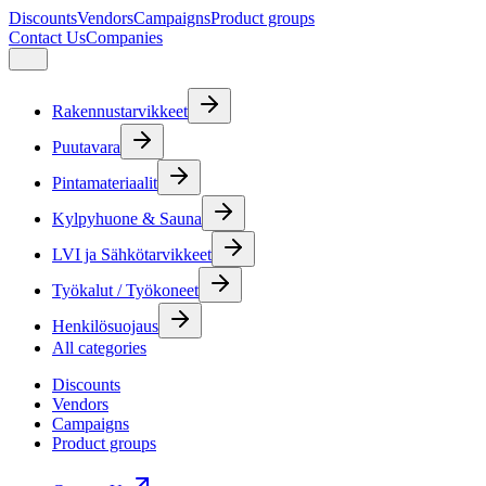
Discounts
Vendors
Campaigns
Product groups
Contact Us
Companies
Rakennustarvikkeet
Puutavara
Pintamateriaalit
Kylpyhuone & Sauna
LVI ja Sähkötarvikkeet
Työkalut / Työkoneet
Henkilösuojaus
All categories
Discounts
Vendors
Campaigns
Product groups