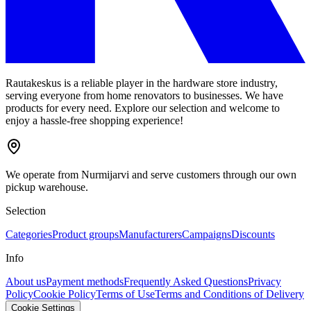
Rautakeskus is a reliable player in the hardware store industry,
serving everyone from home renovators to businesses. We have
products for every need. Explore our selection and welcome to
enjoy a hassle-free shopping experience!
We operate from Nurmijarvi and serve customers through our own
pickup warehouse.
Selection
Categories
Product groups
Manufacturers
Campaigns
Discounts
Info
About us
Payment methods
Frequently Asked Questions
Privacy
Policy
Cookie Policy
Terms of Use
Terms and Conditions of Delivery
Cookie Settings