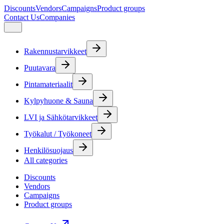
Discounts
Vendors
Campaigns
Product groups
Contact Us
Companies
Rakennustarvikkeet
Puutavara
Pintamateriaalit
Kylpyhuone & Sauna
LVI ja Sähkötarvikkeet
Työkalut / Työkoneet
Henkilösuojaus
All categories
Discounts
Vendors
Campaigns
Product groups