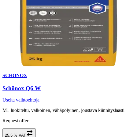
SCHÖNOX
Schönox Q6 W
Useita vaihtoehtoja
M1-luokiteltu, valkoinen, vähäpölyinen, joustava kiinnityslaasti
Request offer
25,5 % VAT