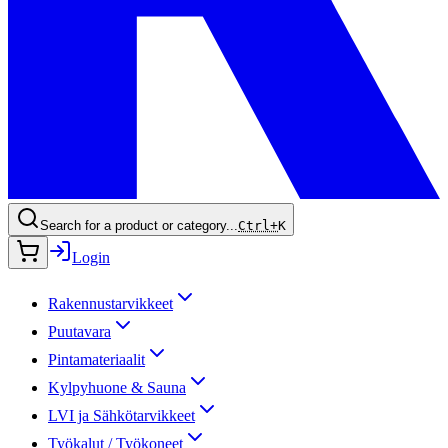
Search for a product or category...
Ctrl+
K
Login
Rakennustarvikkeet
Puutavara
Pintamateriaalit
Kylpyhuone & Sauna
LVI ja Sähkötarvikkeet
Työkalut / Työkoneet