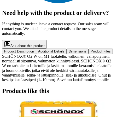
Need help with the product or delivery?
If anything is unclear, leave a contact request. Our sales team will
contact you. We attach the product details to the message
automatically.
Ask about this product
Product Description
Additional Details
Dimensions
Product Files
SCHÖNOX® Q2 W on M1-luokiteltu, valkoinen, vähäpölyinen,
normaalisti sitoutuva, valumaton kiinnityslaasti. SCHÖNOX® Q2
W on tarkoitettu lasitetuille ja lasittamattomille keraamisille laatoille
ja luonnonkiville, jotka eivät ole herkkiä värimuutoksille ja
vääntymiselle, seinä- ja lattiapinnoille, sisä- ja ulkotiloissa. Ohut ja
keskipaksu laastipeti (1–10 mm). Soveltuu lattialämmityslattioille.
Products like this