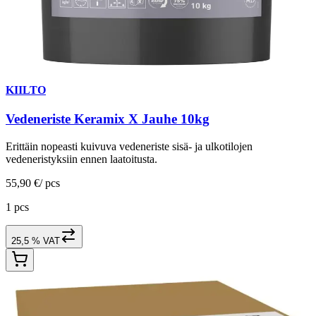
KIILTO
Vedeneriste Keramix X Jauhe 10kg
Erittäin nopeasti kuivuva vedeneriste sisä- ja ulkotilojen
vedeneristyksiin ennen laatoitusta.
55,90 €
/
pcs
1 pcs
25,5 % VAT