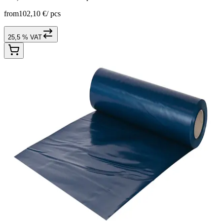
from
102,10 €
/
pcs
25,5 % VAT