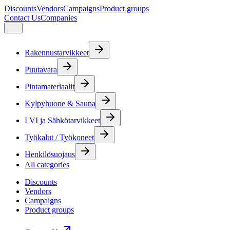
Discounts
Vendors
Campaigns
Product groups
Contact Us
Companies
Rakennustarvikkeet
Puutavara
Pintamateriaalit
Kylpyhuone & Sauna
LVI ja Sähkötarvikkeet
Työkalut / Työkoneet
Henkilösuojaus
All categories
Discounts
Vendors
Campaigns
Product groups