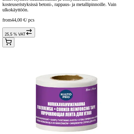
kosteuseristyksissä betoni-, rappaus- ja metallipinnoille. Vain
ulkokäyttöön.
from
44,00 €
/
pcs
25,5 % VAT