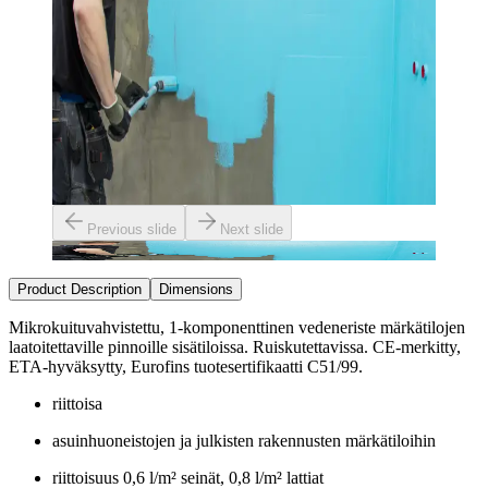
Previous slide
Next slide
Product Description
Dimensions
Mikrokuituvahvistettu, 1-komponenttinen vedeneriste märkätilojen
laatoitettaville pinnoille sisätiloissa. Ruiskutettavissa. CE-merkitty,
ETA-hyväksytty, Eurofins tuotesertifikaatti C51/99.
riittoisa
asuinhuoneistojen ja julkisten rakennusten märkätiloihin
riittoisuus 0,6 l/m² seinät, 0,8 l/m² lattiat