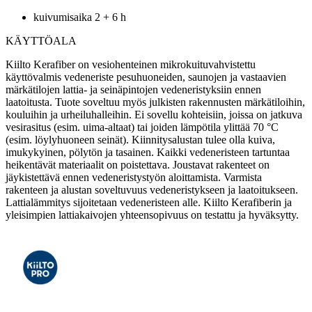
kuivumisaika 2 + 6 h
KÄYTTÖALA
Kiilto Kerafiber on vesiohenteinen mikrokuituvahvistettu
käyttövalmis vedeneriste pesuhuoneiden, saunojen ja vastaavien
märkätilojen lattia- ja seinäpintojen vedeneristyksiin ennen
laatoitusta. Tuote soveltuu myös julkisten rakennusten märkätiloihin,
kouluihin ja urheiluhalleihin. Ei sovellu kohteisiin, joissa on jatkuva
vesirasitus (esim. uima-altaat) tai joiden lämpötila ylittää 70 °C
(esim. löylyhuoneen seinät). Kiinnitysalustan tulee olla kuiva,
imukykyinen, pölytön ja tasainen. Kaikki vedeneristeen tartuntaa
heikentävät materiaalit on poistettava. Joustavat rakenteet on
jäykistettävä ennen vedeneristystyön aloittamista. Varmista
rakenteen ja alustan soveltuvuus vedeneristykseen ja laatoitukseen.
Lattialämmitys sijoitetaan vedeneristeen alle. Kiilto Kerafiberin ja
yleisimpien lattiakaivojen yhteensopivuus on testattu ja hyväksytty.