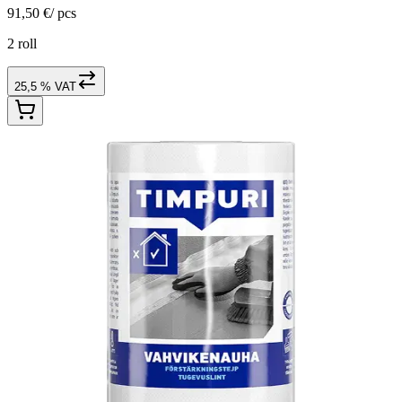
91,50 €
/
pcs
2 roll
25,5 % VAT