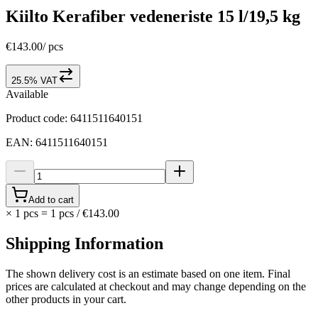
Kiilto Kerafiber vedeneriste 15 l/19,5 kg
€143.00
/
pcs
25.5% VAT
Available
Product code
:
6411511640151
EAN
:
6411511640151
Add to cart
×
1 pcs
=
1
pcs
/
€143.00
Shipping Information
The shown delivery cost is an estimate based on one item. Final
prices are calculated at checkout and may change depending on the
other products in your cart.