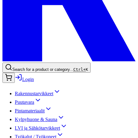
Search for a product or category...
Ctrl+
K
Login
Rakennustarvikkeet
Puutavara
Pintamateriaalit
Kylpyhuone & Sauna
LVI ja Sähkötarvikkeet
Työkalut / Työkoneet