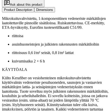
Ask about this product
Product Description
Dimensions
Mikrokuituvahvistettu, 1-komponenttinen vedeneriste märkätilojen
laatoitettaville pinnoille sisätiloissa. Ruiskutettavissa. CE-merkitty,
ETA-hyväksytty, Eurofins tuotesertifikaatti C51/99.
riittoisa
asuinhuoneistojen ja julkisten rakennusten märkätiloihin
riittoisuus 0,6 l/m² seinät, 0,8 l/m² lattiat
kuivumisaika 2 + 6 h
KÄYTTÖALA
Kiilto Kerafiber on vesiohenteinen mikrokuituvahvistettu
käyttövalmis vedeneriste pesuhuoneiden, saunojen ja vastaavien
märkätilojen lattia- ja seinäpintojen vedeneristyksiin ennen
laatoitusta. Tuote soveltuu myös julkisten rakennusten märkätiloihin,
kouluihin ja urheiluhalleihin. Ei sovellu kohteisiin, joissa on jatkuva
vesirasitus (esim. uima-altaat) tai joiden lämpötila ylittää 70 °C
(esim. löylyhuoneen seinät). Kiinnitysalustan tulee olla kuiva,
imukykyinen, pölytön ja tasainen. Kaikki vedeneristeen tartuntaa