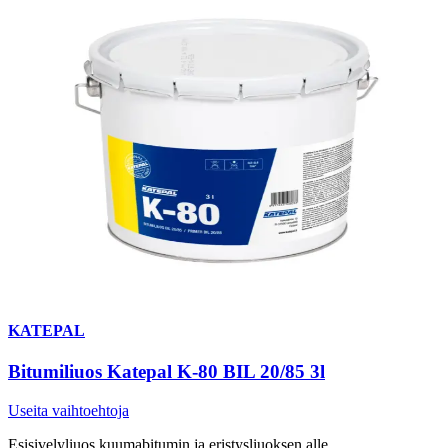
KATEPAL
Bitumiliuos Katepal K-80 BIL 20/85 3l
Useita vaihtoehtoja
Esisivelyliuos kuumabitumin ja eristysliuoksen alle