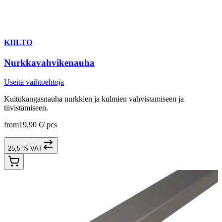
KIILTO
Nurkkavahvikenauha
Useita vaihtoehtoja
Kuitukangasnauha nurkkien ja kulmien vahvistamiseen ja
tiivistämiseen.
from
19,90 €
/
pcs
25,5 % VAT