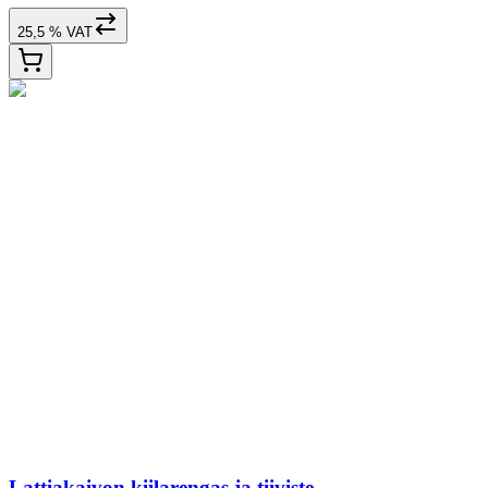
25,5 % VAT
Lattiakaivon kiilarengas ja tiiviste