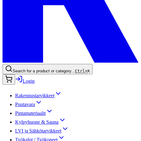
Search for a product or category...
Ctrl+
K
Login
Rakennustarvikkeet
Puutavara
Pintamateriaalit
Kylpyhuone & Sauna
LVI ja Sähkötarvikkeet
Työkalut / Työkoneet