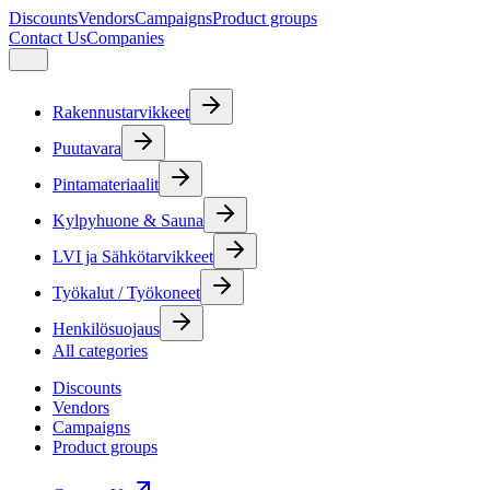
Discounts
Vendors
Campaigns
Product groups
Contact Us
Companies
Rakennustarvikkeet
Puutavara
Pintamateriaalit
Kylpyhuone & Sauna
LVI ja Sähkötarvikkeet
Työkalut / Työkoneet
Henkilösuojaus
All categories
Discounts
Vendors
Campaigns
Product groups