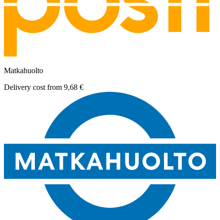
Matkahuolto
Delivery cost from
9,68 €