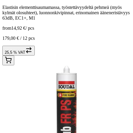
Elastisin elementtisaumamassa, työstettävyydeltä pehmeä (myös
kylmät olosuhteet), luonnonkivipinnat, erinomainen ääneneristävyys
63dB, EC1+, M1
from
14,92 €
/
pcs
179,00 € /
12 pcs
25,5 % VAT