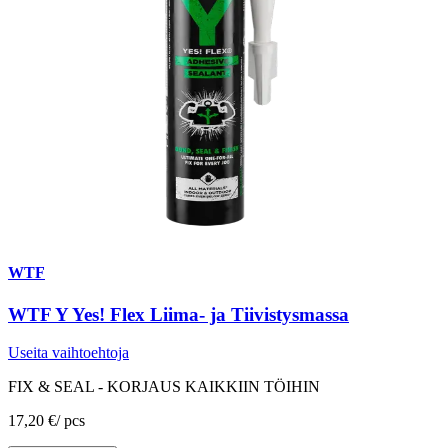
WTF
WTF Y Yes! Flex Liima- ja Tiivistysmassa
Useita vaihtoehtoja
FIX & SEAL - KORJAUS KAIKKIIN TÖIHIN
17,20 €
/
pcs