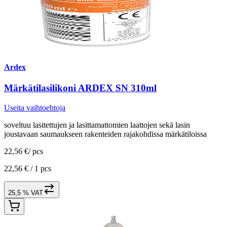
Ardex
Märkätilasilikoni ARDEX SN 310ml
Useita vaihtoehtoja
soveltuu lasitettujen ja lasittamattomien laattojen sekä lasin
joustavaan saumaukseen rakenteiden rajakohdissa märkätiloissa
22,56 €
/
pcs
22,56 € /
1 pcs
25,5 % VAT