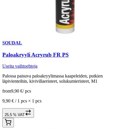
SOUDAL
Paloakryyli Acryrub FR PS
Useita vaihtoehtoja
Palossa paisuva paloakryylimassa kaapeleiden, putkien
läpivienteihin, kivivillaeristeet, solukumieristeet, M1
from
9,90 €
/
pcs
9,90 € /
1 pcs
×
1 pcs
25,5 % VAT