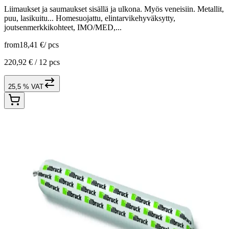
Liimaukset ja saumaukset sisällä ja ulkona. Myös veneisiin. Metallit,
puu, lasikuitu... Homesuojattu, elintarvikehyväksytty,
joutsenmerkkikohteet, IMO/MED,...
from
18,41 €
/
pcs
220,92 € /
12 pcs
25,5 % VAT