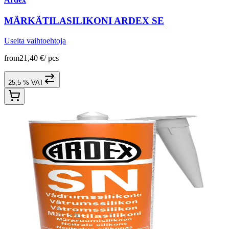
MÄRKÄTILASILIKONI ARDEX SE
Useita vaihtoehtoja
from
21,40 €
/
pcs
25,5 % VAT