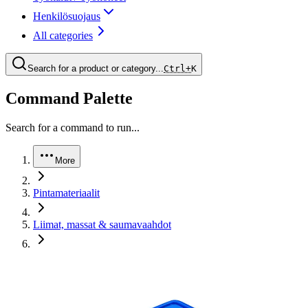
Henkilösuojaus
All categories
Search for a product or category...
Ctrl+
K
Command Palette
Search for a command to run...
More
Pintamateriaalit
Liimat, massat & saumavaahdot