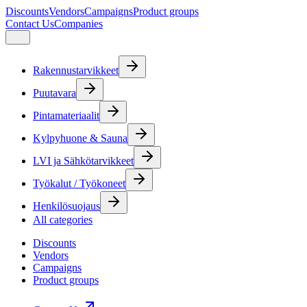
Discounts
Vendors
Campaigns
Product groups
Contact Us
Companies
Rakennustarvikkeet
Puutavara
Pintamateriaalit
Kylpyhuone & Sauna
LVI ja Sähkötarvikkeet
Työkalut / Työkoneet
Henkilösuojaus
All categories
Discounts
Vendors
Campaigns
Product groups