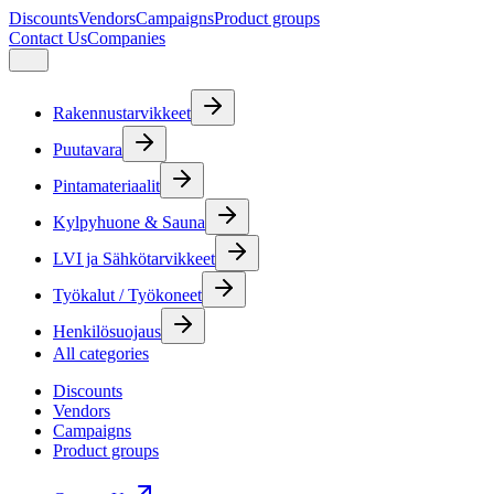
Discounts
Vendors
Campaigns
Product groups
Contact Us
Companies
Rakennustarvikkeet
Puutavara
Pintamateriaalit
Kylpyhuone & Sauna
LVI ja Sähkötarvikkeet
Työkalut / Työkoneet
Henkilösuojaus
All categories
Discounts
Vendors
Campaigns
Product groups