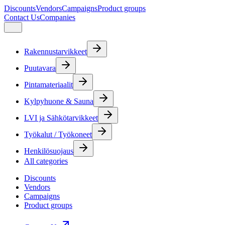
Discounts
Vendors
Campaigns
Product groups
Contact Us
Companies
Rakennustarvikkeet
Puutavara
Pintamateriaalit
Kylpyhuone & Sauna
LVI ja Sähkötarvikkeet
Työkalut / Työkoneet
Henkilösuojaus
All categories
Discounts
Vendors
Campaigns
Product groups