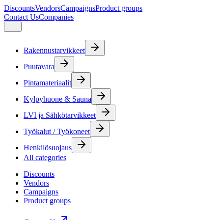
Discounts
Vendors
Campaigns
Product groups
Contact Us
Companies
Rakennustarvikkeet
Puutavara
Pintamateriaalit
Kylpyhuone & Sauna
LVI ja Sähkötarvikkeet
Työkalut / Työkoneet
Henkilösuojaus
All categories
Discounts
Vendors
Campaigns
Product groups