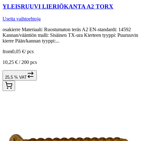
YLEISRUUVI LIERIÖKANTA A2 TORX
Useita vaihtoehtoja
osakierre Materiaali: Ruostumaton teräs A2 EN-standardi: 14592
Kannan/vääntiön malli: Sisäinen TX-ura Kierteen tyyppi: Puuruuvin
kierre Pään/kannan tyyppi:...
from
0,05 €
/
pcs
10,25 € /
200 pcs
25,5 % VAT