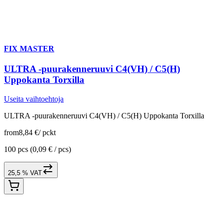
FIX MASTER
ULTRA -puurakenneruuvi C4(VH) / C5(H)
Uppokanta Torxilla
Useita vaihtoehtoja
ULTRA -puurakenneruuvi C4(VH) / C5(H) Uppokanta Torxilla
from
8,84 €
/
pckt
100 pcs
(0,09 € / pcs)
25,5 % VAT