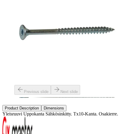
Previous slide
Next slide
Product Description
Dimensions
Yleisruuvi Uppokanta Sähkösinkitty. Tx10-Kanta. Osakierre.