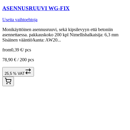
ASENNUSRUUVI WG-FIX
Useita vaihtoehtoja
Monikäyttöinen asennusruuvi, sekä kipsilevyyn että betoniin
asennettaessa. pakkauskoko 200 kpl Nimellishalkaisija: 6,3 mm
Sisäinen vääntiö/kanta: AW20...
from
0,39 €
/
pcs
78,90 € /
200 pcs
25,5 % VAT