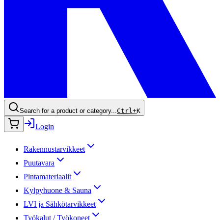
Search for a product or category...
Ctrl+
K
Login
Rakennustarvikkeet
Puutavara
Pintamateriaalit
Kylpyhuone & Sauna
LVI ja Sähkötarvikkeet
Työkalut / Työkoneet