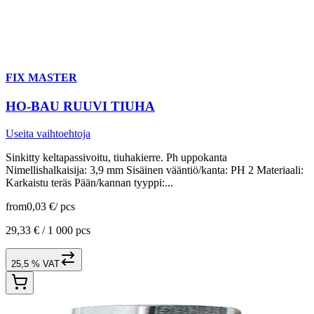
FIX MASTER
HO-BAU RUUVI TIUHA
Useita vaihtoehtoja
Sinkitty keltapassivoitu, tiuhakierre. Ph uppokanta
Nimellishalkaisija: 3,9 mm Sisäinen vääntiö/kanta: PH 2 Materiaali:
Karkaistu teräs Pään/kannan tyyppi:...
from
0,03 €
/
pcs
29,33 € /
1 000 pcs
25,5 % VAT