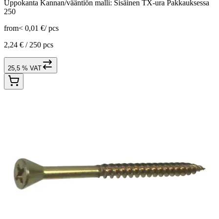
Uppokanta Kannan/vääntiön malli: Sisäinen TX-ura Pakkauksessa
250
from
< 0,01 €
/
pcs
2,24 € /
250 pcs
25,5 % VAT