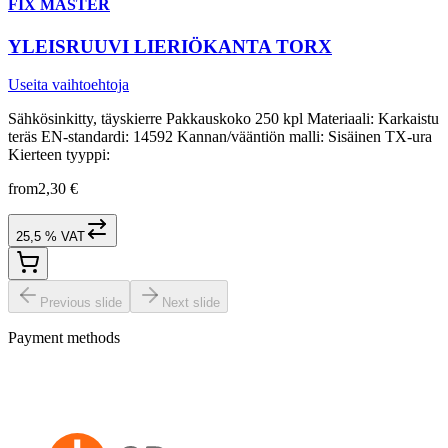
FIX MASTER
YLEISRUUVI LIERIÖKANTA TORX
Useita vaihtoehtoja
Sähkösinkitty, täyskierre Pakkauskoko 250 kpl Materiaali: Karkaistu
teräs EN-standardi: 14592 Kannan/vääntiön malli: Sisäinen TX-ura
Kierteen tyyppi:
from
2,30 €
25,5 % VAT
Previous slide
Next slide
Payment methods