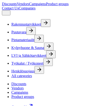
Discounts
Vendors
Campaigns
Product groups
Contact Us
Companies
Rakennustarvikkeet
Puutavara
Pintamateriaalit
Kylpyhuone & Sauna
LVI ja Sähkötarvikkeet
Työkalut / Työkoneet
Henkilösuojaus
All categories
Discounts
Vendors
Campaigns
Product groups