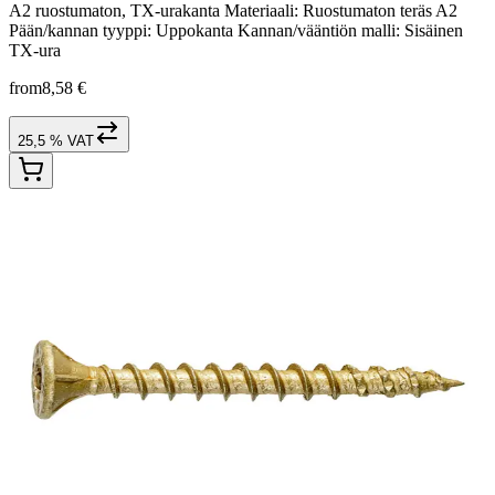
A2 ruostumaton, TX-urakanta Materiaali: Ruostumaton teräs A2
Pään/kannan tyyppi: Uppokanta Kannan/vääntiön malli: Sisäinen
TX-ura
from
8,58 €
25,5 % VAT