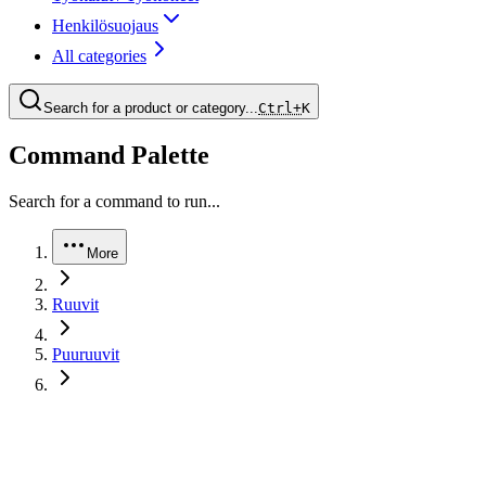
Henkilösuojaus
All categories
Search for a product or category...
Ctrl+
K
Command Palette
Search for a command to run...
More
Ruuvit
Puuruuvit