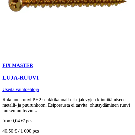
FIX MASTER
LUJA-RUUVI
Useita vaihtoehtoja
Rakennusruuvi PH2 senkkikannalla. Lujalevyjen kiinnittämiseen
metalli- ja puurunkoon. Esiporausta ei tarvita, ohutsydäminen ruuvi
tunkeutuu hyvin...
from
0,04 €
/
pcs
40,50 € /
1 000 pcs