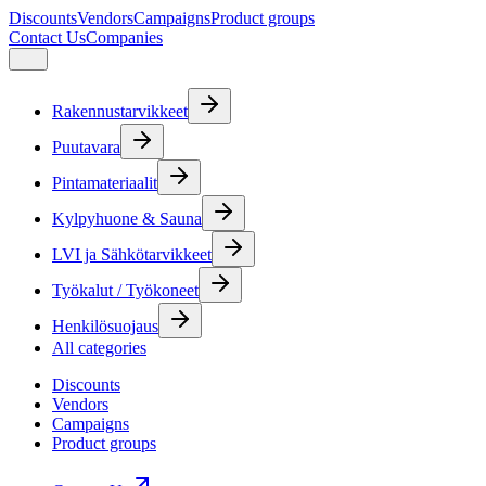
Discounts
Vendors
Campaigns
Product groups
Contact Us
Companies
Rakennustarvikkeet
Puutavara
Pintamateriaalit
Kylpyhuone & Sauna
LVI ja Sähkötarvikkeet
Työkalut / Työkoneet
Henkilösuojaus
All categories
Discounts
Vendors
Campaigns
Product groups