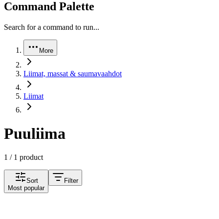
Command Palette
Search for a command to run...
More
Liimat, massat & saumavaahdot
Liimat
Puuliima
1 / 1 product
Sort
Filter
Most popular