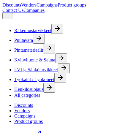
Discounts
Vendors
Campaigns
Product groups
Contact Us
Companies
Rakennustarvikkeet
Puutavara
Pintamateriaalit
Kylpyhuone & Sauna
LVI ja Sähkötarvikkeet
Työkalut / Työkoneet
Henkilösuojaus
All categories
Discounts
Vendors
Campaigns
Product groups