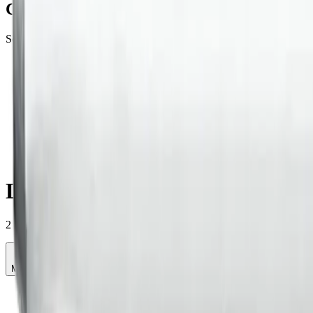
Command Palette
Search for a command to run...
More
Mekaaniset ankkurit
Lyöntiankkurit
Lyöntiankkurin asennustyökalu
2 / 2 products
Sort
Filter
Most popular