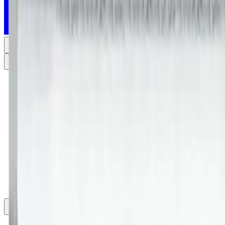
Search for a product or category...
Ctrl+
K
Login
Rakennustarvikkeet
Puutavara
Pintamateriaalit
Kylpyhuone & Sauna
LVI ja Sähkötarvikkeet
Työkalut / Työkoneet
Henkilösuojaus
All categories
Search for a product or category...
Ctrl+
K