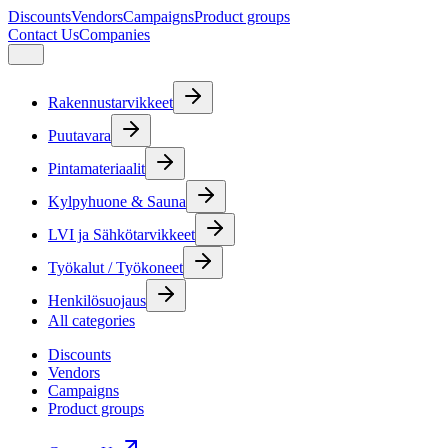
Discounts
Vendors
Campaigns
Product groups
Contact Us
Companies
Rakennustarvikkeet
Puutavara
Pintamateriaalit
Kylpyhuone & Sauna
LVI ja Sähkötarvikkeet
Työkalut / Työkoneet
Henkilösuojaus
All categories
Discounts
Vendors
Campaigns
Product groups