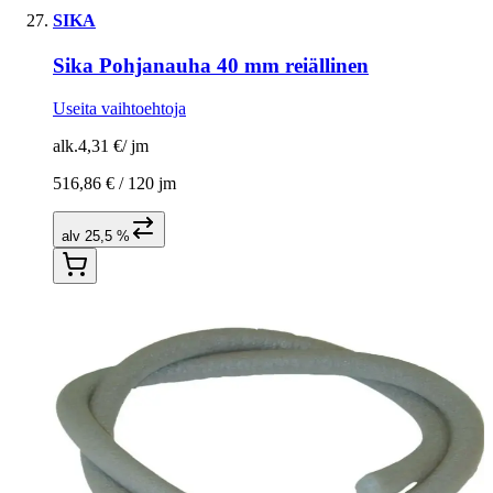
SIKA
Sika Pohjanauha 40 mm reiällinen
Useita vaihtoehtoja
alk.
4,31 €
/
jm
516,86 € /
120 jm
alv 25,5 %