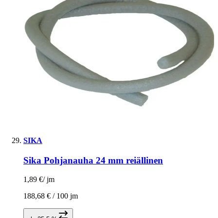
SIKA
Sika Pohjanauha 24 mm reiällinen
1,89 €
/
jm
188,68 € /
100 jm