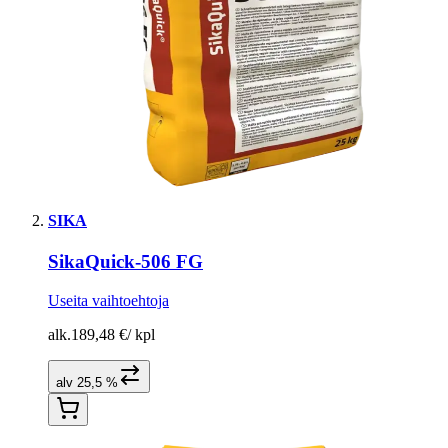
SIKA
SikaQuick-506 FG
Useita vaihtoehtoja
alk.
189,48 €
/
kpl
alv 25,5 %