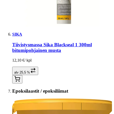
SIKA
Tiivistysmassa Sika Blackseal 1 300ml
bitumipohjainen musta
12,10 €
/
kpl
alv 25,5 %
Epoksilaastit / epoksiliimat