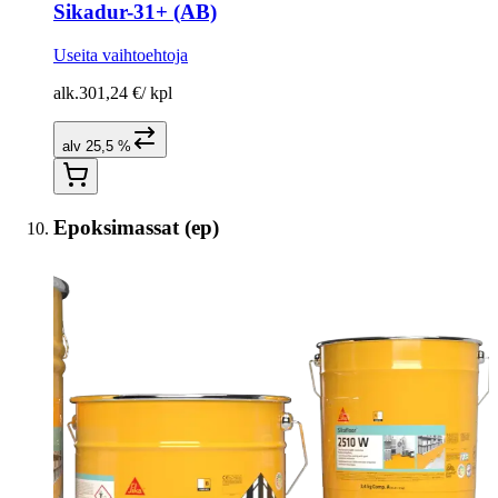
Sikadur-31+ (AB)
Useita vaihtoehtoja
alk.
301,24 €
/
kpl
alv 25,5 %
Epoksimassat (ep)