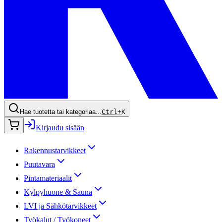
Hae tuotetta tai kategoriaa...
Ctrl+
K
Kirjaudu sisään
Rakennustarvikkeet
Puutavara
Pintamateriaalit
Kylpyhuone & Sauna
LVI ja Sähkötarvikkeet
Työkalut / Työkoneet