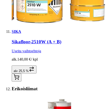
SIKA
Sikafloor-2510W (A + B)
Useita vaihtoehtoja
alk.
140,00 €
/
kpl
alv 25,5 %
Erikoisliimat