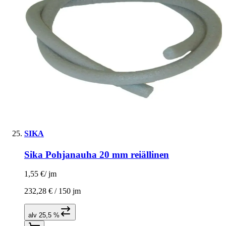
SIKA
Sika Pohjanauha 20 mm reiällinen
1,55 €
/
jm
232,28 € /
150 jm
alv 25,5 %