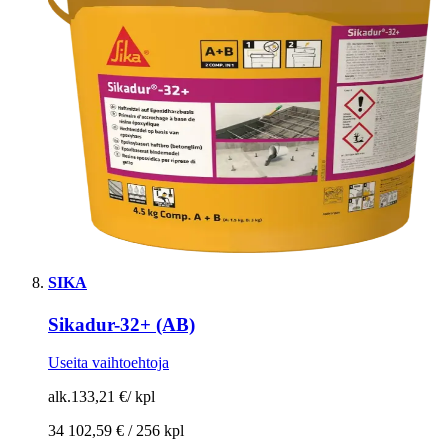
SIKA
Sikadur-32+ (AB)
Useita vaihtoehtoja
alk.
133,21 €
/
kpl
34 102,59 € /
256 kpl