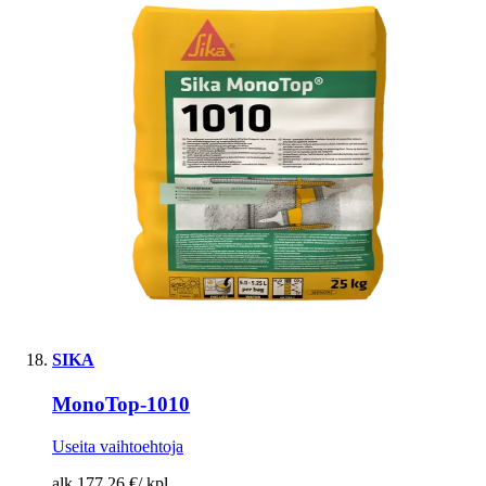
SIKA
MonoTop-1010
Useita vaihtoehtoja
alk.
177,26 €
/
kpl