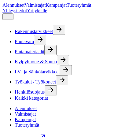
Alennukset
Valmistajat
Kampanjat
Tuoteryhmät
Yhteystiedot
Yrityksille
Rakennustarvikkeet
Puutavara
Pintamateriaalit
Kylpyhuone & Sauna
LVI ja Sähkötarvikkeet
Työkalut / Työkoneet
Henkilösuojaus
Kaikki kategoriat
Alennukset
Valmistajat
Kampanjat
Tuoteryhmät